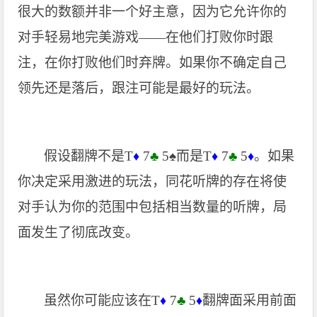
很大的数额并非一个好主意，因为它允许你的
对手轻易地完美游戏——在他们打败你时跟
注，在你打败他们时弃牌。如果你不确定自己
领先还是落后，跟注可能是最好的玩法。
假设翻牌不是T
7
♣
5
♠
而是T
7
♣
5
。如果
♦
♦
♦
你决定采用激进的玩法，同花听牌的存在将使
对手认为你的范围中包括相当数量的听牌，局
面发生了彻底改变。
虽然你可能应该在T
7
♣
5
翻牌面采用前面
♦
♦