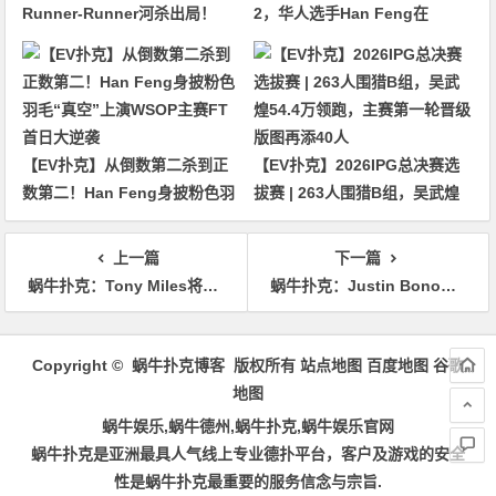
Runner-Runner河杀出局！
2，华人选手Han Feng在
WSOP主赛迎来最终对决
WSOP主赛FT逆袭成功
【EV扑克】从倒数第二杀到正
【EV扑克】2026IPG总决赛选
数第二！Han Feng身披粉色羽
拔赛 | 263人围猎B组，吴武煌
毛“真空”上演WSOP主赛FT首
54.4万领跑，主赛第一轮晋级版
日大逆袭
图再添40人
上一篇
下一篇
蜗牛扑克：Tony Miles将参加《美国忍者勇士》正式开启和Shaun Deeb的对赌
蜗牛扑克：Justin Bonomo斩获传奇SHR短牌赛冠军
文
章
Copyright © 蜗牛扑克博客 版权所有
站点地图
百度地图
谷歌
导
地图
航
蜗牛娱乐,蜗牛德州,蜗牛扑克,蜗牛娱乐官网
蜗牛扑克是亚洲最具人气线上专业德扑平台，客户及游戏的安全
性是蜗牛扑克最重要的服务信念与宗旨.