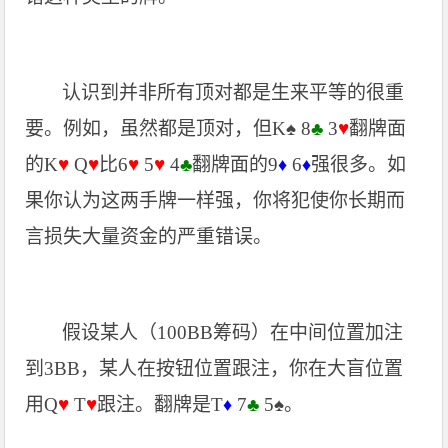
认识到并非所有顶对都是生来平等的很重
要。例如，虽然都是顶对，但K
♠
8
♣
3
♥
翻牌面
的K
♥
Q
♥
比6
♥
5
♥
4
♣
翻牌面的9
6
强很多。如
♦
♦
果你认为这两手牌一样强，你将犯使你长期而
言损失大量资金的严重错误。
假设某人（100BB筹码）在中间位置加注
到3BB，某人在按钮位置跟注，你在大盲位置
用Q
♥
T
♥
跟注。翻牌是T
7
♣
5
♠
。
♦