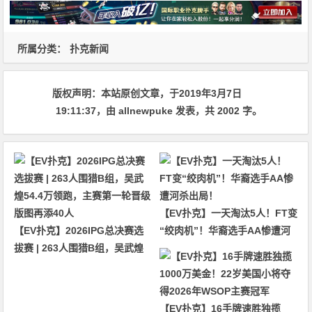
所属分类：
扑克新闻
版权声明：
本站原创文章，于2019年3月7日
19:11:37
，由
allnewpuke
发表，共 2002 字。
【EV扑克】一天淘汰5人！FT变
【EV扑克】2026IPG总决赛选
“绞肉机”！华裔选手AA惨遭河
拔赛 | 263人围猎B组，吴武煌
杀出局！
54.4万领跑，主赛第一轮晋级版
图再添40人
【EV扑克】16手牌速胜独揽