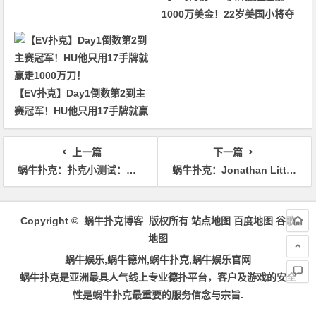
1000万美金！22岁美国小将夺
得2026年WSOP主赛冠军
【EV扑克】Day1倒数第2到主
赛冠军！HU他只用17手牌就赢
走1000万刀！
上一篇
下一篇
蜗牛扑克：​扑克小测试：你应该如何应对3bet？
蜗牛扑克：Jonathan Little谈扑克：评估顶对的价值
文
章
Copyright © 蜗牛扑克博客 版权所有
站点地图
百度地图
谷歌
导
地图
航
蜗牛娱乐,蜗牛德州,蜗牛扑克,蜗牛娱乐官网
蜗牛扑克是亚洲最具人气线上专业德扑平台，客户及游戏的安全
性是蜗牛扑克最重要的服务信念与宗旨.