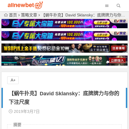
首页
策略文章
【蜗牛扑克】David Sklansky：底牌牌力与你的下注尺度
A+
【蜗牛扑克】David Sklansky：底牌牌力与你的
下注尺度
2019年3月7日
摘要