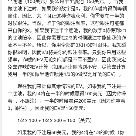
个底池（100美元）要么是半个底池（50美元）。当我
做底池下注时，如果我的数字是0，我的诈唬将得到等额
赌注，因此，为了阻止这种诈唬获利，你需要在一半的
时候跟注。当然，鉴于你的跟注频率，这些跟注可能都
来自你的3。如果我下注半个底池，我的数字0将得到2:1
的底池赔率，因此你需要在2/3的时候跟注才能使我的诈
唬不亏不盈。所以，你用全部的3和1/3的1跟注。我知道
你很聪明，因而2/3将是你的跟注频率。只要你采用这些
频率，诈唬的EV无论如何都是不亏不盈的，因此我决定
免去诈唬的EV计算（如果那让你感到不安，尽管去计算
我用一半的0做半池诈唬用1/3的0做整池诈唬的EV）。
现在我们来计算其余情况的EV。如果我的下注是一
个底池，我的 4将在一半的时候赢得100美元（因为你拿
着1，不跟注），一半的时候赢得200美元（因为你拿着
3，跟注）。因此我的EV是150美元：
1/2 x 100 + 1/2 x 200 = 150（美元）
如果我的下注是50美元，我的4将在1/3的时候（你