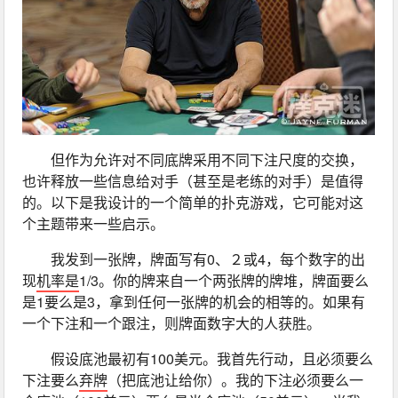
但作为允许对不同底牌采用不同下注尺度的交换，
也许释放一些信息给对手（甚至是老练的对手）是值得
的。以下是我设计的一个简单的扑克游戏，它可能对这
个主题带来一些启示。
我发到一张牌，牌面写有0、２或4，每个数字的出
现
机率是
1/3。你的牌来自一个两张牌的牌堆，牌面要么
是1要么是3，拿到任何一张牌的机会的相等的。如果有
一个下注和一个跟注，则牌面数字大的人获胜。
假设底池最初有100美元。我首先行动，且必须要么
下注要么
弃牌
（把底池让给你）。我的下注必须要么一