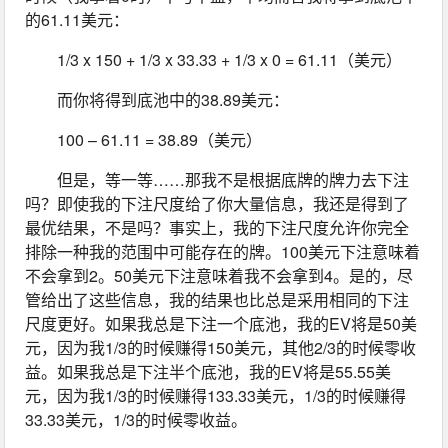
的61.11美元：
1/3 x 150 + 1/3 x 33.33 + 1/3 x 0 = 61.11（美元）
而你将得到底池中的38.89美元：
100 – 61.11 = 38.89（美元）
但是，等一等……那我不是根据底牌的牌力去下注
吗？即使我的下注尺度给了你大量信息，我还是得到了
最优结果，不是吗？事实上，我的下注尺度允许你完全
排除一种我的范围中可能存在的牌。100美元下注意味着
不会拿到2。50美元下注意味着我不会拿到4。是的，尽
管给出了这些信息，我的结果也比总是采用相同的下注
尺度更好。如果我总是下注一个底池，我的EV将是50美
元，因为我1/3的时候赚得150美元，其他2/3的时候零收
益。如果我总是下注半个底池，我的EV将是55.55美
元，因为我1/3的时候赚得133.33美元，1/3的时候赚得
33.33美元，1/3的时候零收益。