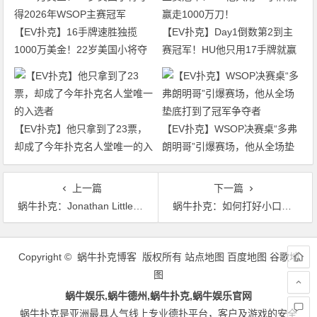
【EV扑克】16手牌速胜独揽
【EV扑克】Day1倒数第2到主
1000万美金！22岁美国小将夺
赛冠军！HU他只用17手牌就赢
得2026年WSOP主赛冠军
走1000万刀！
【EV扑克】他只拿到了23票，
【EV扑克】WSOP决赛桌“多弗
却成了今年扑克名人堂唯一的入
朗明哥”引爆赛场，他从全场垫
选者
底打到了冠军争夺者
上一篇
下一篇
蜗牛扑克：Jonathan Little谈扑克：评估顶对的价值
蜗牛扑克：​如何打好小口袋对子
文
章
Copyright © 蜗牛扑克博客 版权所有
站点地图
百度地图
谷歌地
导
图
航
蜗牛娱乐,蜗牛德州,蜗牛扑克,蜗牛娱乐官网
蜗牛扑克是亚洲最具人气线上专业德扑平台，客户及游戏的安全