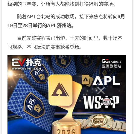
级别的卫星赛，让所有人都能找到打得舒服的赛场。
随着APT台北站的成功收场，接下来焦点将转向
6
月
19
日至
28
日举行的
APL
济州站
。
目前完整赛程表已出炉，十天的时间里，数十场不
同规格、不同玩法的赛事轮番登场。