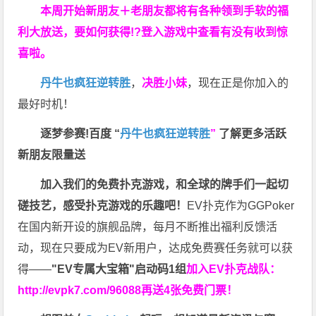
本周开始新朋友＋老朋友都将有各种领到手软的福
利大放送，要如何获得!?登入游戏中查看有没有收到惊
喜啦。
丹牛也疯狂逆转胜
，
决胜小妹
，现在正是你加入的
最好时机！
逐梦参赛!百度 “
丹牛也疯狂逆转胜
”
了解更多
活跃
新朋友限量送
加入我们的免费扑克游戏，和全球的牌手们一起切
磋技艺，感受扑克游戏的乐趣吧！
EV扑克作为GGPoker
在国内新开设的旗舰品牌，每月不断推出福利反馈活
动，现在只要成为EV新用户，达成免费赛任务就可以获
得——
"EV专属大宝箱"启动码1组
加入EV扑克战队：
http://evpk7.com/96088
再送4张免费门票！