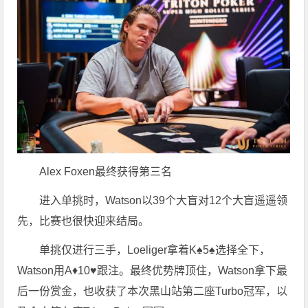
Alex Foxen最终获得第三名
进入单挑时，Watson以39个大盲对12个大盲遥遥领
先，比赛也很快迎来结局。
单挑仅进行三手，Loeliger拿着K♠5♠选择全下，
Watson用A♦10♥跟注。最终优势牌顶住，Watson拿下最
后一份赏金，也收获了本次黑山站第二座Turbo冠军，以