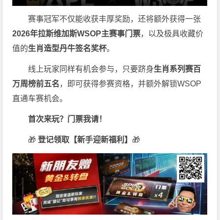
赛事冠军不仅能收获丰厚奖励，还将额外获得一张
2026
年拉斯维加斯
WSOP
主赛事门票
，以及极具收藏价
值的
生肖造型丹牛签名奖杯
。
线上玩家同样有机会参与，只要跻身
生肖系列赛百
万周榜前五名
，即可获得参赛资格，并额外解锁WSOP
直通车赛机会。
首次来玩？门票我请！
🎁
登记领取【新手迎新福利】
🎁