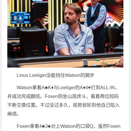
Linus Loeliger没能挡住Watson的脚步
Watson拿着A♣K♦与Loeliger的A♦4♥打到ALL-IN，
并成功完成翻倍。Foxen则坐山观虎斗，看着两位短码
不断交换位置。不过没过多久，局势就轮到他自己陷入
麻烦。
Foxen拿着4♣3♣对上Watson的口袋Q，虽然Foxen