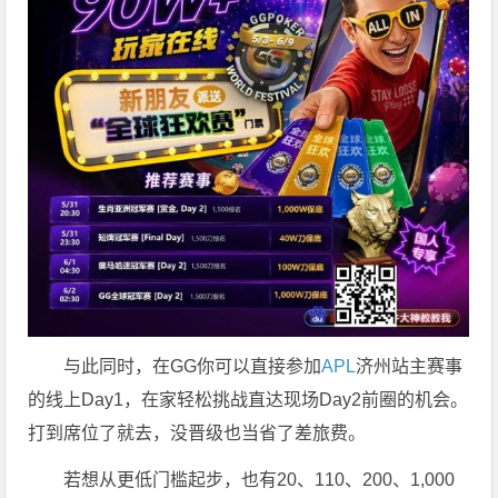
与此同时，在GG你可以直接参加
APL
济州站主赛事
的线上Day1，在家轻松挑战直达现场Day2前圈的机会。
打到席位了就去，没晋级也当省了差旅费。
若想从更低门槛起步，也有20、110、200、1,000