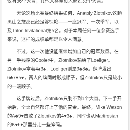
仅有36个大盲，其他人甚至没人超过33个大盲。
无论这场比赛最终结果如何，Anatoly Zlotnikov这趟
黑山之旅都已经足够惊艳——一座冠军、一次季军，以
及Triton Invitational第5名。对于本周任何一位参赛选手
来说，这样的成绩单都足以令人满意。
不过，这一次他没能继续增加自己的冠军数量。在
另一手残酷的Cooler中，Zlotnikov输给了Loeliger。
Zlotnikov拿着4♠3♠，Loeliger则是9♣8♣。翻牌发出
6♣7♥5♥，两人的牌同时形成顺子，但Zlotnikov只是较小
的一端顺子。
这手牌过后，Zlotnikov只剩不到1个大盲。下一手开
始后，全桌自然都盯上了他的赏金。最终，Mike Watson
的A♣9♥击败了Zlotnikov的4♥3♠，同时也从Martirosian
的K♥6♦那里分走一些筹码。