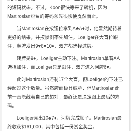
的短码状态。不过，Koon很快等来了转机，因为
Martirosian短暂的筹码领先很快便戛然而止。
当Martirosian在按钮位拿到A♣A♦时，他显然期待着
更好的结果，并按惯例率先加注。Loeliger在大盲位跟
注，翻牌发出9♥8♥10♦，双方都选择过牌。
转牌是9♠，Loeliger主动下注。Martirosian拿着AA
选择加注，而Loeliger只是跟注，双方进入河牌6♥。
此时Martirosian还剩17个大盲，但Loeliger的下注已
经超过这个数量。虽然牌面极具威胁，但Martirosian此
前一直隐藏着自己的超对，最终还是决定跟上最后的筹
码。
Loeliger亮出10♣7♦，河牌完成顺子。Martirosian最
终收获$161,000，其中包括一份赏金奖金。