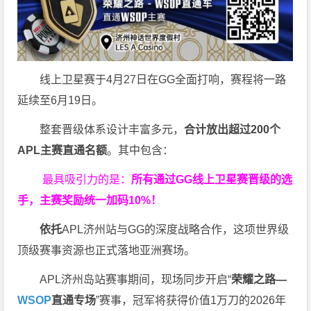
线上卫星赛于4月27日在GG全面打响，赛程将一路
延续至6月19日。
整套晋级体系设计丰富多元，
合计放出
超过200个
APL主赛直通名额
。其中包含：
最具吸引力的是：
所有通过
GG
线上卫星赛晋级的选
手，主赛奖励统一加码
10%
！
依托
APL济州站与GG的深度战略合作，这项世界级
顶级赛事资源也正式落地亚洲赛场。
APL济州岛站赛事期间，现场同步开启“
荣耀之路
—
WSOP
直通专场
”赛事，冠军将获得价值1万刀的2026年