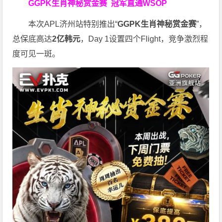
GGPK生肖神秘赏金赛
冠军直通WSOP
本次APL济州站特别推出“
GGPK
生肖神秘赏金赛
”，
总保底高达
2
亿韩元
，Day 1设置四个Flight，竞争激烈程
度可见一斑。