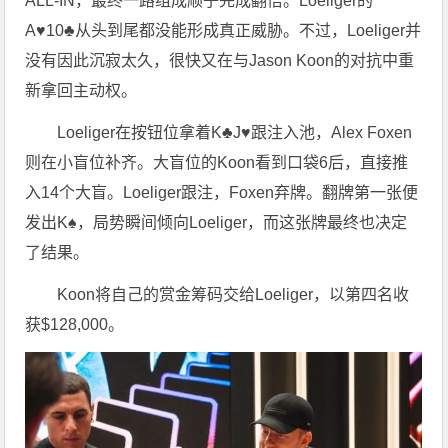
ALL-IN，最终一路组成顺子完成翻倍。Loeliger的
A♥10♣从头到尾都没能形成真正威胁。不过，Loeliger并
没有因此沉寂太久，很快又在与Jason Koon的对抗中重
新拿回主动权。
Loeliger在按钮位拿着K♣J♥跟注入池，Alex Foxen
则在小盲位补齐。大盲位的Koon看到口袋6后，直接推
入14个大盲。Loeliger跟注，Foxen弃牌。翻牌第一张便
发出K♠，局势瞬间倾向Loeliger，而这张牌最终也决定
了结果。
Koon将自己的赏金筹码交给Loeliger，以第四名收
获$128,000。