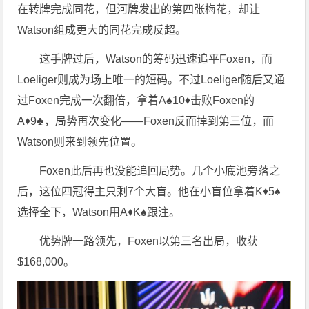
在转牌完成同花，但河牌发出的第四张梅花，却让
Watson组成更大的同花完成反超。
这手牌过后，Watson的筹码迅速追平Foxen，而
Loeliger则成为场上唯一的短码。不过Loeliger随后又通
过Foxen完成一次翻倍，拿着A♠10♦击败Foxen的
A♦9♣，局势再次变化——Foxen反而掉到第三位，而
Watson则来到领先位置。
Foxen此后再也没能追回局势。几个小底池旁落之
后，这位四冠得主只剩7个大盲。他在小盲位拿着K♦5♠
选择全下，Watson用A♦K♠跟注。
优势牌一路领先，Foxen以第三名出局，收获
$168,000。