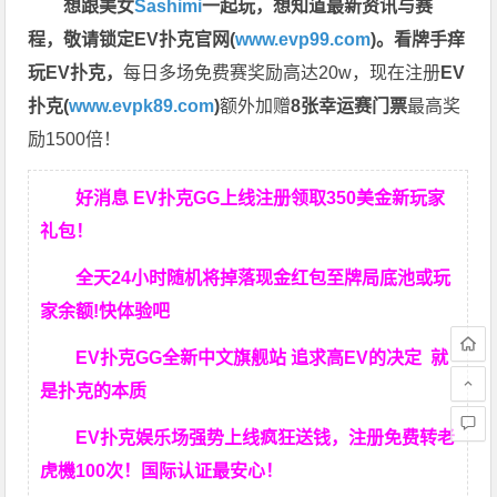
想跟美女
Sashimi
一起玩，
想知道最新资讯与赛
程，
敬请锁定EV扑克官网(
www.evp99.com
)。
看牌手痒
玩EV扑克，
每日多场免费赛奖励高达20w，现在注册
EV
扑克(
www.evpk89.com
)
额外加赠
8张幸运赛门票
最高奖
励1500倍！
好消息 EV扑克GG上线注册领取350美金新玩家
礼包！
全天24小时随机将掉落现金红包至牌局底池或玩
家余额!快体验吧
EV扑克GG
全新中文旗舰站
追求高EV
的决定
就
是扑克的本质
EV扑克娱乐场强势上线疯狂送钱，注册免费转老
虎機100次！国际认证最安心！