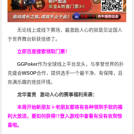
无论线上或线下赛场，最激励人心的就是见证国人
于世界舞台斩获佳绩了。
立即百度搜索领取门票！
GGPoker
作为全球线上平台龙头，与享誉世界的扑
克盛会
WSOP
合作，提供选手一个最干净、有保障，且
充满乐趣的竞技环境。
龙华富贵 激动人心的赛事福利来袭：
本周开始新朋友＋老朋友都将有各种领到手软的福
利大放送，要如何获得!?登入游戏中查看有没有收到惊
喜啦。