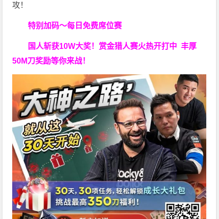
攻！
特别加码～每日免费席位赛
国人斩获
10W
大奖！
赏金猎人赛火热开打中 丰厚
50M刀奖励等你来战！