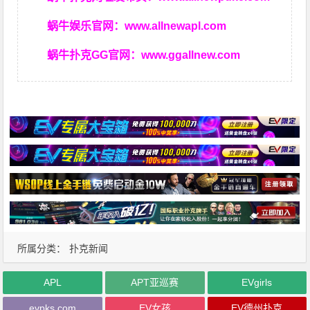
蜗牛娱乐官网：
www.allnewapl.com
蜗牛扑克GG官网：
www.ggallnew.com
所属分类：
扑克新闻
APL
APT亚巡赛
EVgirls
evpks.com
EV女孩
EV德州扑克