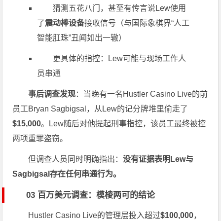
猜测五花八门，甚至有传言说Lew使用
了
震动棒设备
接收信号（与国际象棋界“人工
智能肛珠”丑闻如出一辙）
更具体的指控：Lew可能与现场工作人
员串通
事后调查发现
：当晚有一名Hustler Casino Live的前
员工Bryan Sagbigsal，从Lew的记分牌堆里偷走了
$15,000
。Lew随后对他提起刑事指控，该员工最终被控
两项重罪盗窃。
但调查人员同时明确指出：
没有证据表明Lew与
Sagbigsal存在任何串通行为。
03 百万美元调查：模棱两可的结论
Hustler Casino Live的管理层投入超过
$100,000
，