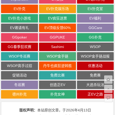
EV扑克
EV扑克娱乐场
EV扑克室
EV扑克小游戏
EV疯狂送票
EV福利
EV邀请有礼
EV顶级反馈60%
GGCare
GGpoker
GGPUKE
GG扑克
GG春季狂欢赛
Sashimi
WSOP
WSOP冬巡赛
WSOP金手链
WSOP金手链战报
WSOP高手过招
丹牛也疯狂逆转胜
优惠活动
促销活动
免费比赛
免费赛
冬巡赛
创造正EV
大逃杀玩法
德州扑克
扑克女神
正EV之路
版权声明：
本站原创文章，于2026年4月13日