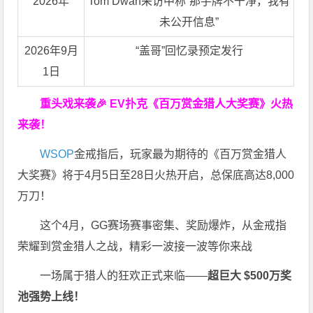
2026年
Tom Dwan采访中称“那手牌不干净，我有
未公开信息”
2026年9月
“盖哥”回忆录预定发行
1日
重头戏来袭
🎉
EV扑克
《百万赏金猎人大奖赛》
火热
来袭！
WSOP
金戒指后，玩家最为期待的《百万赏金猎人
大奖赛》将于4月5日至28日火热开启，总保底高达8,000
万刀！
这个4月，GG赛场赛事密集、奖励爆炸，从金戒指
荣耀到赏金猎人之战，精彩一波接一波等你来战
一场属于猎人的狂欢正式来临——
超巨大 $500万奖
池强势上线！