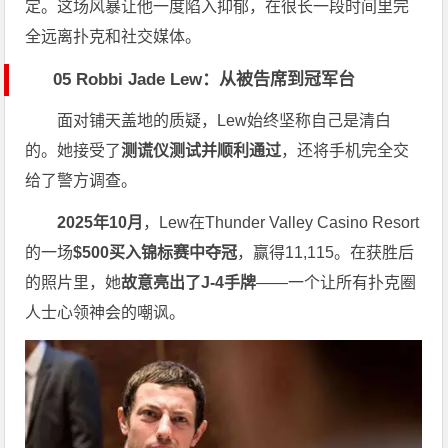
定。这场风暴让他一度陷入抑郁，在很长一段时间里完
全远离扑克和社交媒体。
05 Robbi Jade Lew：从被告席到冠军台
面对铺天盖地的质疑，Lew始终坚称自己是清白
的。她接受了
测谎仪测试并顺利通过
，还将手机完全交
给了警方调查。
2025年10月
，Lew在Thunder Valley Casino Resort
的一场
$500买入锦标赛中夺冠
，赢得11,115。在获胜后
的照片里，她
故意亮出了J-4手牌
——一个让所有扑克圈
人士心领神会的嘲讽。