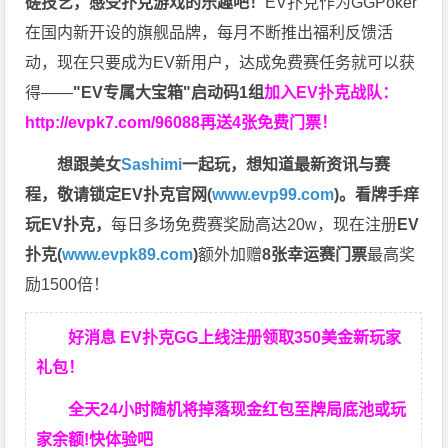
磋技艺，感受扑克游戏的乐趣吧！
EV扑克作为GGPoker
在国内新开设的旗舰品牌，每月不断推出福利反馈活
动，现在只要成为EV新用户，达成免费赛任务就可以获
得——
"EV专属大宝箱"启动码1组
加入EV扑克战队：
http://evpk7.com/96088
再送4张免费门票！
想跟美女
Sashimi
一起玩，
想知道最新资讯与赛
程，
敬请锁定EV扑克官网(
www.evp99.com
)。
看牌手痒
玩EV扑克，
每日多场免费赛奖励高达20w，现在注册
EV
扑克(
www.evpk89.com
)
额外加赠
8张幸运赛门票
最高奖
励1500倍！
好消息 EV扑克GG上线注册领取350美金新玩家
礼包！
全天24小时随机将掉落现金红包至牌局底池或玩
家余额!快体验吧