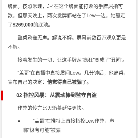
牌面。按照常理，J-4在这个牌面能打败的手牌屈指可
数。但那天晚上，两次发牌都站在了Lew一边。她赢走
了
$269,000
的底池。
整桌鸦雀无声。解说不解。屏幕前数百万观众更是
不解。
接着发生的一切，让这手牌从“疯狂”变成了“丑闻”。
“盖哥”在直播中直接质问Lew。几分钟后，他离桌，
宣布自己的决定：
他觉得自己被骗了。
02 指控风暴：从震动棒到监守自盗
作弊的传言比火焰蔓延得更快。
“盖哥”在推特上直接指控Lew作弊，声
称“极有可能”被骗