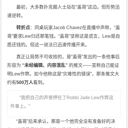
最初，大多数扑克圈人士站在“盖哥”这边。但形势迅
速逆转。
转折点
：同桌玩家Jacob Chavez在直播中声称，“盖
哥”要求Lew归还那笔钱。“盖哥”坚称这是谎言，Lew是自
愿还钱的。但这一说法已迅速传播开来。
真正让局势不可收拾的，是“盖哥”发出的一条他事后
形容为
“未经编辑、内容混乱”
的推文——宣称自己能证
明Lew作弊。如今他称这是“灾难性的错误”，那条推文大
约有
500万人
看到。
“我把自己的声誉押在了Robbi Jade Lew作弊这
件事上。”
“盖哥”后来承认，那是一个他完全没有准备好的决