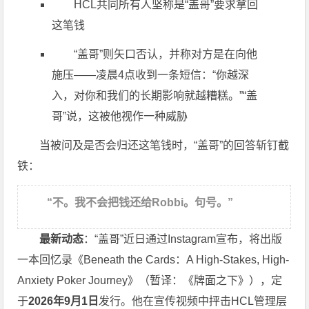
HCL共同所有人坚称是“盖哥”要求拿回
这笔钱
“盖哥”则矢口否认，并称对方是在向他
施压——凌晨4点收到一条短信：“你越深
入，对你和我们的长期影响就越糟糕。”“盖
哥”说，这被他视作一种威胁
当被问及是否会归还这笔钱时，“盖哥”的回答斩钉截
铁：
“不。我不会把钱还给Robbi。句号。”
最新动态
：“盖哥”近日通过Instagram宣布，将出版
一本回忆录《Beneath the Cards：A High-Stakes, High-
Anxiety Poker Journey》（暂译：《牌面之下》），定
于
2026年9月1日
发行。他在宣传视频中抨击HCL管理层