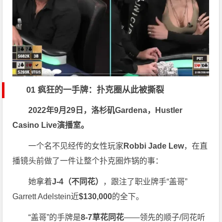
01 疯狂的一手牌：扑克圈从此被撕裂
2022年9月29日，洛杉矶Gardena，Hustler
Casino Live演播室。
一个名不见经传的女性玩家
Robbi Jade Lew
，在直
播镜头前做了一件让整个扑克圈炸锅的事：
她拿着
J-4（不同花）
，跟注了职业牌手“盖哥”
Garrett Adelstein近
$130,000
的全下。
“盖哥”的手牌是
8-7草花同花
——领先的顺子/同花听