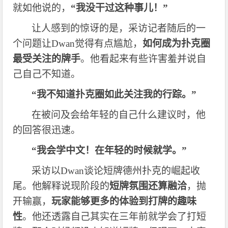
就如他说的，
“我没干过这种事儿！”
让人感到的惊讶的是，采访记者随后的一
个问题让
Dwan觉得有点尴尬，
如何成为扑克圈
最受关注的牌手
。他看起来有些许害羞并说自
己自己不知道。
“我不知道扑克圈如此关注我的行踪。”
在被问及会给年轻的自己什么建议时，他
的回答很迅速。
“我会学中文！在年轻的时候就学。”
采访以
Dwan谈论短牌德州扑克的崛起收
尾。他解释说现阶段的
短牌氛围还算融洽
，抛
开输赢，
玩家能够更多的体验到打牌的趣味
性
。他还透露自己其实在三年前就学会了打短