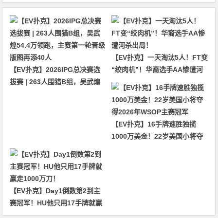
【EV扑克】一天淘汰5人！FT变
【EV扑克】2026IPG总决赛选
“绞肉机”！华裔选手AA惨遭河
拔赛 | 263人围猎B组，吴武煌
杀出局！
54.4万领跑，主赛第一轮晋级版
图再添40人
【EV扑克】16手牌速胜独揽
1000万美金！22岁美国小将夺
得2026年WSOP主赛冠军
【EV扑克】Day1倒数第2到主
赛冠军！HU他只用17手牌就赢
走1000万刀！