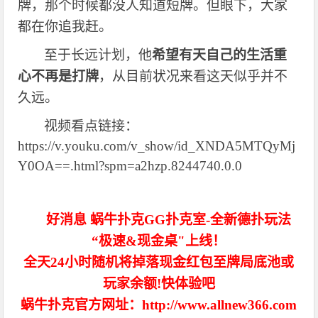
牌，那个时候都没人知道短牌。但眼下，大家
都在你追我赶。
至于长远计划，他
希望有天自己的生活重
心不再是打牌
，从目前状况来看这天似乎并不
久远。
视频看点链接：
https://v.youku.com/v_show/id_XNDA5MTQyMj
Y0OA==.html?spm=a2hzp.8244740.0.0
好消息 蜗牛扑克GG扑克室-全新德扑玩法
“极速&现金桌"上线！
全天24小时随机将掉落现金红包至牌局底池或
玩家余额!快体验吧
蜗牛扑克官方网址：http://www.allnew366.com