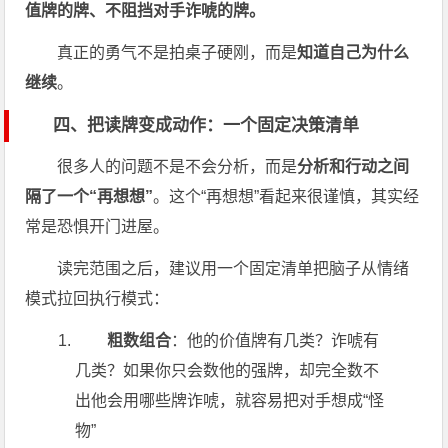
值牌的牌、不阻挡对手诈唬的牌。
真正的勇气不是拍桌子硬刚，而是
知道自己为什么
继续
。
四、把读牌变成动作：一个固定决策清单
很多人的问题不是不会分析，而是
分析和行动之间
隔了一个“再想想”
。这个“再想想”看起来很谨慎，其实经
常是恐惧开门进屋。
读完范围之后，建议用一个固定清单把脑子从情绪
模式拉回执行模式：
粗数组合
：他的价值牌有几类？诈唬有
几类？如果你只会数他的强牌，却完全数不
出他会用哪些牌诈唬，就容易把对手想成“怪
物”