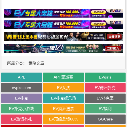
所属分类：
策略文章
APL
APT亚巡赛
EVgirls
evpks.com
EV女孩
EV德州扑克
EV扑克
EV扑克娱乐场
EV扑克室
EV扑克小游戏
EV疯狂送票
EV福利
EV邀请有礼
EV顶级反馈60%
GGCare