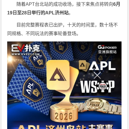
随着APT台北站的成功收场，接下来焦点将转向
6
月
19
日至
28
日举行的
APL
济州站
。
目前完整赛程表已出炉，十天的时间里，数十场不
同规格、不同玩法的赛事轮番登场。