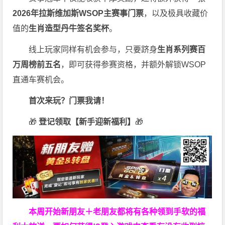
2026
年拉斯维加斯
WSOP
主赛事门票
，以及极具收藏价
值的
生肖造型丹牛签名奖杯
。
线上玩家同样有机会参与，只要跻身
生肖系列赛百
万周榜前五名
，即可获得参赛资格，并额外解锁WSOP
直通车赛机会。
首次来玩？门票我请！
🎁
登记领取【新手迎新福利】
🎁
本周开始新朋友＋老朋友都将有各种领到手软的福