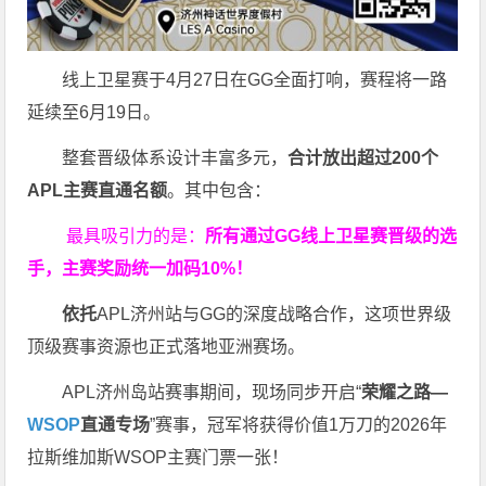
线上卫星赛于4月27日在GG全面打响，赛程将一路
延续至6月19日。
整套晋级体系设计丰富多元，
合计放出
超过200个
APL主赛直通名额
。其中包含：
最具吸引力的是：
所有通过
GG
线上卫星赛晋级的选
手，主赛奖励统一加码
10%
！
依托
APL济州站与GG的深度战略合作，这项世界级
顶级赛事资源也正式落地亚洲赛场。
APL济州岛站赛事期间，现场同步开启“
荣耀之路
—
WSOP
直通专场
”赛事，冠军将获得价值1万刀的2026年
拉斯维加斯WSOP主赛门票一张！