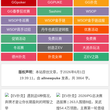
GGpoker
GGPUKE
GG扑克
GG春季狂欢赛
Sashimi
WSOP
WSOP冬巡赛
WSOP金手链
WSOP金手链战报
WSOP高手过招
丹牛也疯狂逆转胜
优惠活动
促销活动
免费比赛
免费赛
冬巡赛
创造正EV
大逃杀玩法
德州扑克
扑克女神
正EV之路
版权声明：
本站原创文章，于2026年6月1日
19:39:11
，由
allnewpuke
发表，共 3864 字。