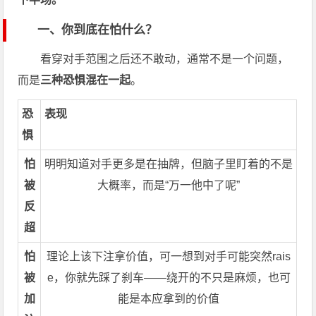
一、你到底在怕什么？
看穿对手范围之后还不敢动，通常不是一个问题，
而是
三种恐惧混在一起
。
恐
表现
惧
怕
明明知道对手更多是在抽牌，但脑子里盯着的不是
被
大概率，而是“万一他中了呢”
反
超
怕
理论上该下注拿价值，可一想到对手可能突然rais
被
e，你就先踩了刹车——绕开的不只是麻烦，也可
加
能是本应拿到的价值