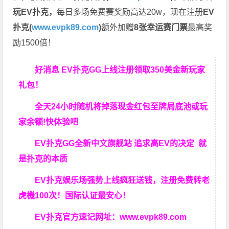
玩EV扑克，
每日多场免费赛奖励高达20w，现在注册
EV
扑克(
www.evpk89.com
)
额外加赠
8张幸运赛门票
最高奖
励1500倍！
好消息 EV扑克GG上线注册领取350美金新玩家
礼包！
全天24小时随机将掉落现金红包至牌局底池或玩
家余额!快体验吧
EV扑克GG
全新中文旗舰站
追求高EV
的决定
就
是扑克的本质
EV扑克娱乐场强势上线疯狂送钱，注册免费转老
虎機100次！国际认证最安心！
EV扑克官方速记网址：
www.evpk89.com