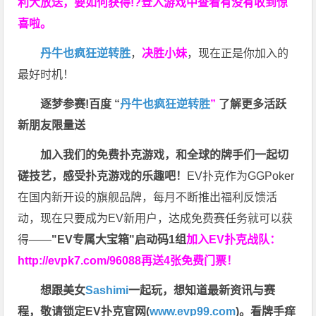
利大放送，要如何获得!?登入游戏中查看有没有收到惊
喜啦。
丹牛也疯狂逆转胜
，
决胜小妹
，现在正是你加入的
最好时机！
逐梦参赛!百度 “
丹牛也疯狂逆转胜
”
了解更多
活跃
新朋友限量送
加入我们的免费扑克游戏，和全球的牌手们一起切
磋技艺，感受扑克游戏的乐趣吧！
EV扑克作为GGPoker
在国内新开设的旗舰品牌，每月不断推出福利反馈活
动，现在只要成为EV新用户，达成免费赛任务就可以获
得——
"EV专属大宝箱"启动码1组
加入EV扑克战队：
http://evpk7.com/96088
再送4张免费门票！
想跟美女
Sashimi
一起玩，
想知道最新资讯与赛
程，
敬请锁定EV扑克官网(
www.evp99.com
)。
看牌手痒