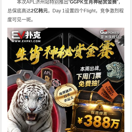
本次APL济州站特别推出“
GGPK
生肖神秘赏金赛
”，
总保底高达
2
亿韩元
，Day 1设置四个Flight，竞争激烈程
度可见一斑。