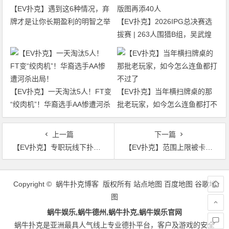
【EV扑克】遇到这6种情况，弃
牌才是让你长期盈利的明智之举
【EV扑克】2026IPG总决赛选
拔赛 | 263人围猎B组，吴武煌
54.4万领跑，主赛第一轮晋级版
图再添40人
【EV扑克】一天淘汰5人！FT变
【EV扑克】当年横扫牌桌的那
“绞肉机”！华裔选手AA惨遭河杀
批老玩家，如今怎么连鱼都打不
出局！
过了
上一篇
下一篇
【EV扑克】专职玩线下扑克能不能赚到理想收入？
【EV扑克】范围上限被卡住：为什么你读懂了对手，却总是不敢下注？
文
章
Copyright © 蜗牛扑克博客 版权所有
站点地图
百度地图
谷歌地
导
图
航
蜗牛娱乐,蜗牛德州,蜗牛扑克,蜗牛娱乐官网
蜗牛扑克是亚洲最具人气线上专业德扑平台，客户及游戏的安全