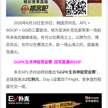
2026年6月19日至28日，韩国济州岛，APL ×
WSOP × GG的三重联动，将为亚洲扑克玩家带来一场前
所未有的巅峰体验。
你可以在赛场之上，以牌为刃，博
弈风云；也可以在赛场之外，赴一场山海之约，尝遍海
岛烟火。
GGPK生肖神秘赏金赛
冠军直通WSOP
本次APL济州站特别推出“
GGPK
生肖神秘赏金赛
”，
总保底高达
2
亿韩元
，Day 1设置四个Flight，竞争激烈程
度可见一斑。