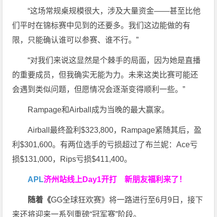
“这场常规桌规模很大，涉及大量资金——甚至比他
们平时在锦标赛中见到的还要多。我们这边能做的有
限，只能确认谁可以参赛、谁不行。”
“对我们来说这显然是个棘手的局面，因为她是直播
的重要成员，但我确实无能为力。未来这类比赛可能还
会遇到类似问题，但愿情况会逐渐变得顺利一些。”
Rampage和Airball成为当晚的最大赢家。
Airball最终盈利$323,800，Rampage紧随其后，盈
利$301,600。有两位选手的亏损超过了布兰妮：Ace亏
损$131,000，Rips亏损$411,400。
APL
济州站线上Day1开打
新朋友福利来了！
随着《
GG全球狂欢赛》将一路进行至6月9日，接下
来还将迎来一系列重磅“冠军赛”阶段。