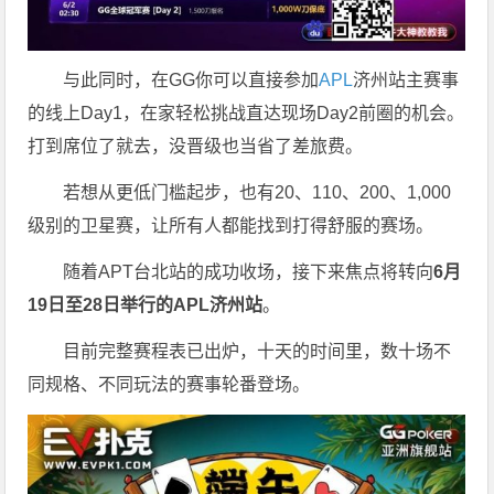
与此同时，在GG你可以直接参加
APL
济州站主赛事
的线上Day1，在家轻松挑战直达现场Day2前圈的机会。
打到席位了就去，没晋级也当省了差旅费。
若想从更低门槛起步，也有20、110、200、1,000
级别的卫星赛，让所有人都能找到打得舒服的赛场。
随着APT台北站的成功收场，接下来焦点将转向
6
月
19
日至
28
日举行的
APL
济州站
。
目前完整赛程表已出炉，十天的时间里，数十场不
同规格、不同玩法的赛事轮番登场。