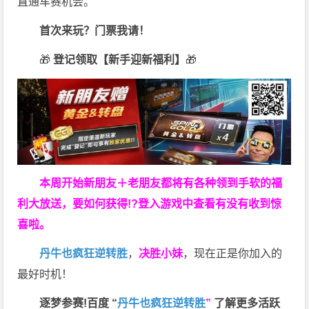
直通车赛机会。
首次来玩？门票我请！
🎁
登记领取【新手迎新福利】
🎁
本周开始新朋友＋老朋友都将有各种领到手软的福
利大放送，要如何获得!?登入游戏中查看有没有收到惊
喜啦。
丹牛也疯狂逆转胜
，
决胜小妹
，现在正是你加入的
最好时机！
逐梦参赛!百度 “
丹牛也疯狂逆转胜
”
了解更多
活跃