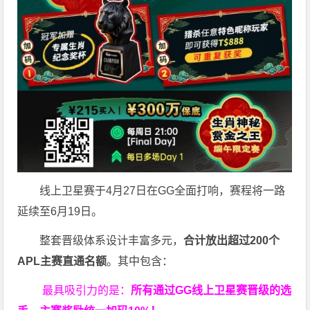
线上卫星赛于4月27日在GG全面打响，赛程将一路
延续至6月19日。
整套晋级体系设计丰富多元，
合计放出
超过200个
APL主赛直通名额
。其中包含：
最具吸引力的是：
所有通过
GG
线上卫星赛晋级的选