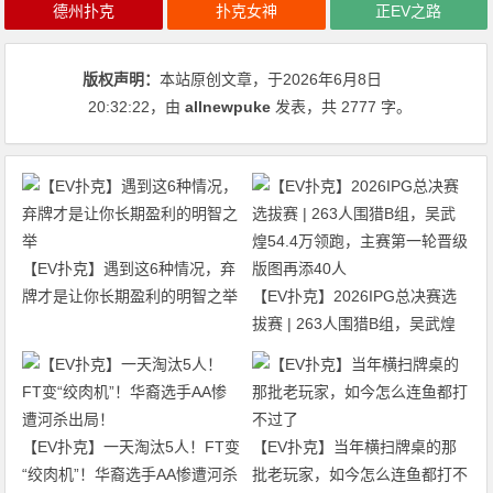
德州扑克
扑克女神
正EV之路
版权声明：
本站原创文章，于2026年6月8日
20:32:22
，由
allnewpuke
发表，共 2777 字。
【EV扑克】遇到这6种情况，弃
牌才是让你长期盈利的明智之举
【EV扑克】2026IPG总决赛选
拔赛 | 263人围猎B组，吴武煌
54.4万领跑，主赛第一轮晋级版
图再添40人
【EV扑克】一天淘汰5人！FT变
【EV扑克】当年横扫牌桌的那
“绞肉机”！华裔选手AA惨遭河杀
批老玩家，如今怎么连鱼都打不