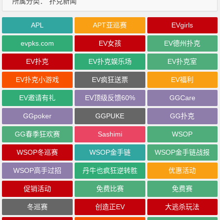
所属分类：
扑克新闻
APL
APT亚巡赛
EVgirls
evpks.com
EV女孩
EV德州扑克
EV扑克
EV扑克娱乐场
EV扑克室
EV扑克小游戏
EV疯狂送票
EV福利
EV邀请有礼
EV顶级反馈60%
GGCare
GGpoker
GGPUKE
GG扑克
GG春季狂欢赛
Sashimi
WSOP
WSOP冬巡赛
WSOP金手链
WSOP金手链战报
WSOP高手过招
丹牛也疯狂逆转胜
优惠活动
促销活动
免费比赛
免费赛
冬巡赛
创造正EV
大逃杀玩法