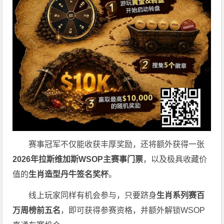
赛事冠军不仅能收获丰厚奖励，还将额外获得一张
2026
年拉斯维加斯
WSOP
主赛事门票
，以及极具收藏价
值的
生肖造型丹牛签名奖杯
。
线上玩家同样有机会参与，只要跻身
生肖系列赛百
万周榜前五名
，即可获得参赛资格，并额外解锁WSOP