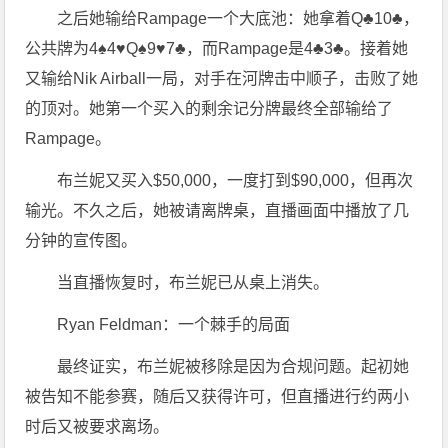
之后她输给Rampage一个大底池：她拿着Q♣10♣，
公共牌为4♠4♥Q♠9♥7♣，而Rampage是4♣3♣。接着她
又输给Nik Airball一局，对手在河牌击中顺子，击败了她
的顶对。她第一个买入的剩余记分牌最终全部输给了
Rampage。
布兰妮又买入$50,000，一度打到$90,000，但再次
输光。不久之后，她被请离牌桌，直播画面中播放了几
分钟的宣传图。
当直播恢复时，布兰妮已从桌上消失。
Ryan Feldman：一个棘手的局面
最终证实，布兰妮被移除是因为合规问题。起初她
被告知不能参赛，随后又获得许可，但直播进行约两小
时后又被要求离场。