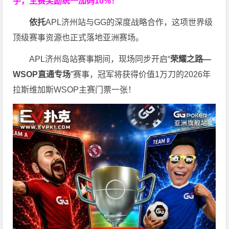
手，主赛奖励统一加码
10%
！
依托
APL济州站与GG的深度战略合作，这项世界级
顶级赛事资源也正式落地亚洲赛场。
APL济州岛站赛事期间，现场同步开启“
荣耀之路
—
WSOP
直通专场
”赛事，冠军将获得价值1万刀的2026年
拉斯维加斯WSOP主赛门票一张！