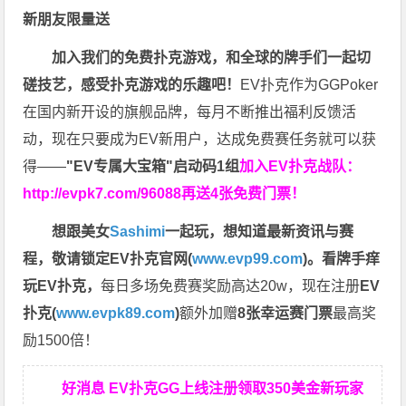
新朋友限量送
加入我们的免费扑克游戏，和全球的牌手们一起切
磋技艺，感受扑克游戏的乐趣吧！
EV扑克作为GGPoker
在国内新开设的旗舰品牌，每月不断推出福利反馈活
动，现在只要成为EV新用户，达成免费赛任务就可以获
得——
"EV专属大宝箱"启动码1组
加入EV扑克战队：
http://evpk7.com/96088
再送4张免费门票！
想跟美女
Sashimi
一起玩，
想知道最新资讯与赛
程，
敬请锁定EV扑克官网(
www.evp99.com
)。
看牌手痒
玩EV扑克，
每日多场免费赛奖励高达20w，现在注册
EV
扑克(
www.evpk89.com
)
额外加赠
8张幸运赛门票
最高奖
励1500倍！
好消息 EV扑克GG上线注册领取350美金新玩家