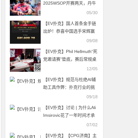
2025WSOP开赛两天，丹牛
却惊传“弃赛”？！
05/30
【EV扑克】国人首条金手链
出炉！恭喜中国选手宋辉赢
得线上WSOP迷你主赛冠
09/08
军，奖励68W刀！
【EV扑克】Phil Hellmuth“死
党邀请赛”垫底，赛后常规桌
扳回一城
12/05
【EV扑克】规范与杜绝AI辅
助工具作弊：扑克行业的挑
战与对策
09/18
【EV扑克】讨论 | 为什么Ali
Imsirovic花了一年时间才承
认作弊？
07/02
【EV扑克】【CPG济南】主