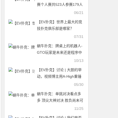
赛个人赛共523人参赛179人
晋级，吕吾品23.7万记分牌
06/21
领跑第一轮B组
【EV扑克】世界上最大的竞
技扑克俱乐部是哪家？
07/31
蜗牛扑克：牌桌上的机器人-
GTO玩家是未来还是程序中
的bug
10/13
【EV扑克】讨论 | 大胆的举
动，视频博主用A-High重锤
60万对抗顶Set
05/30
蜗牛扑克：单挑对决看点多
多 顶尖大神对决 胜负尚未可
知
11/25
【EV扑克】讨论 | 我们是否