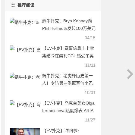
推荐阅读
蜗牛扑克：Bryn Kenney向
Phil Hellmuth发起100万美元
的单挑挑战
04/15
【EV扑克】赛事信息｜上雪
集结令在崇礼CCL 感受冬奥
之城的冰雪魅力！
11/11
蜗牛扑克：老虎杯历史第一
人！专访第三季冠军何小乙
10/01
【EV扑克】乌克兰美女Olga
Iermolcheva热度爆表 ARIA
豪客赛系列赛将于11月27日
11/27
举行
【EV扑克】咋回事？