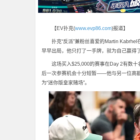
【EV扑克(
www.evp86.com
)报道】
扑克“反派”兼粉丝喜爱的Martin Kabrhel
早早出局，他只打了一手牌，就为自己赢得了
这场买入$25,000的赛事在Day 2有
后一次参赛机会十分短暂——他与另一位高额职业选
为“迷你版皇家赌场”。