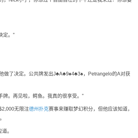
决定。”
做了决定。公共牌发出J♣A♣9♠4♣3♠，Petrangelo的A对获
手牌。再见啦，鳄鱼。我真的很享受。”
2,000无限注
德州扑克
赛事来赚取梦幻积分，但他应该知道，
。
回应道。