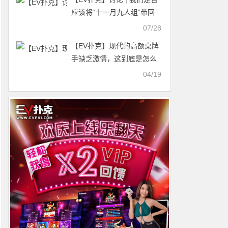
应该将“十一月九人组”带回
来？
07/28
【EV扑克】现代的高额桌牌
手缺乏激情，这到底是怎么
一回事？
04/19