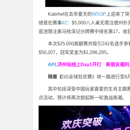
Kabrhel在去年夏天的
WSOP
上迎来了突
绩是在赛事
#2
：$5,000八人桌无限注德州扑克
底池限注奥马哈深记分牌赛中排名第17，收获$
本次$25,000高额赛共吸引242名选手
$50,207，冠军奖金为$1,286,285。
APL
济州站线上Day1开打
新朋友福利
随着《
GG全球狂欢赛》将一路进行至6
其中包括深受中国玩家喜爱的生肖主题
点活动，预计将再次掀起新一轮激战高潮。