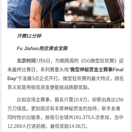
开赛12分钟
Fu Jiahao抱走黄金宝箱
北京时间
7月6日，为期两周的《GG微型狂欢赛》迎
来最终比赛日，系列赛重头戏“
微型神秘赏金主赛事
Final
Day
”于凌晨3点正式开打。微型狂欢赛的最大特点，顾名
思义就是用极低资金便能挑战高额奖励。
比如这场主赛事，报名只需10.8刀，却祭出高达150
万刀保底。更别提还有丰厚神秘赏金的加持，新手友善
同时性价比破表，故吸引全球共161,375人次参加，当中
12,269人打进前圈，最低奖励14.06刀。