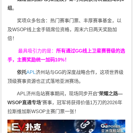
组
。
奖项众多包含：热门赛事门票、丰厚赛事基金，以
及WSOP线上金手链席位资格，
周末六日两天奖励加
倍！
最具吸引力的是：
所有通过
GG
线上卫星赛晋级的选
手，主赛奖励统一加码
10%
！
依托
APL
济州站与GG的深度战略合作，这项世界级
顶级赛事资源也正式落地亚洲赛场。
APL济州岛站赛事期间，现场同步开启“
荣耀之路
—
WSOP
直通专场
”赛事，冠军将获得价值1万刀的2026年
拉斯维加斯WSOP主赛门票一张！