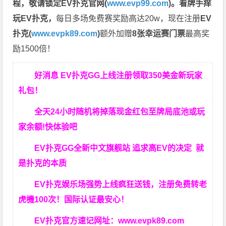
程，
敬请锁定EV扑克官网(
www.evp99.com
)。
看牌手痒
玩EV扑克，
每日多场免费赛奖励高达20w，现在注册
EV
扑克(
www.evpk89.com
)
额外加赠
8张幸运赛门票
最高奖
励1500倍！
好消息 EV扑克GG上线注册领取350美金新玩家
礼包！
全天24小时随机将掉落现金红包至牌局底池或玩
家余额!快体验吧
EV扑克GG
全新中文旗舰站
追求高EV
的决定
就
是扑克的本质
EV扑克娱乐场强势上线疯狂送钱，注册免费转老
虎機100次！国际认证最安心！
EV扑克官方速记网址：
www.evpk89.com