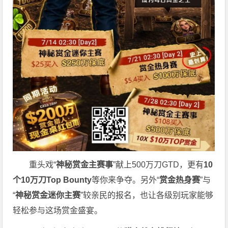
重头戏“
神秘赏金主赛事
”献上500万刀GTD，更有
10
个
10
万刀
Top Bounty
等你来争夺。另外“
赏金热身赛
”与
“
神秘赏金迷你主赛
”较亲民的报名，也让各级别玩家能够
轻松参与这场赏金盛宴。