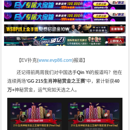
【EV扑克(
www.evp86.com
)报道】
还记得前两周我们对中国选手
Qin Yi
的报道吗？他在
连续两场“
GG 215
生肖神秘赏金之王赛
”中，累计斩获
40
万
+
神秘赏金，运气宛如天选之人。