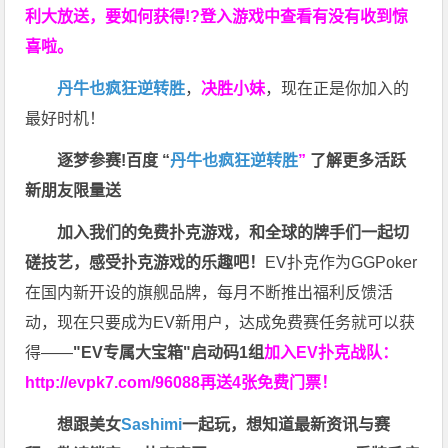
利大放送，要如何获得!?登入游戏中查看有没有收到惊
喜啦。
丹牛也疯狂逆转胜
，
决胜小妹
，现在正是你加入的
最好时机！
逐梦参赛!百度 “
丹牛也疯狂逆转胜
”
了解更多
活跃
新朋友限量送
加入我们的免费扑克游戏，和全球的牌手们一起切
磋技艺，感受扑克游戏的乐趣吧！
EV扑克作为GGPoker
在国内新开设的旗舰品牌，每月不断推出福利反馈活
动，现在只要成为EV新用户，达成免费赛任务就可以获
得——
"EV专属大宝箱"启动码1组
加入EV扑克战队：
http://evpk7.com/96088
再送4张免费门票！
想跟美女
Sashimi
一起玩，
想知道最新资讯与赛