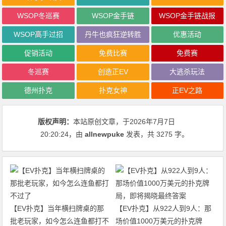
WSOP冬巡赛
WSOP金手链
WSOP金手链战报
WSOP高手过招
丹牛也疯狂逆转胜
优惠活动
促销活动
免费比赛
免费赛
冬巡赛
创造正EV
大逃杀玩法
德州扑克
扑克女神
正EV之路
版权声明：
本站原创文章，于2026年7月7日
20:20:24
，由
allnewpuke
发表，共 3275 字。
【EV扑克】当年横扫牌桌的那
【EV扑克】从922人到9人：那
批老玩家，如今怎么连鱼都打不
场价值1000万美元的扑克牌