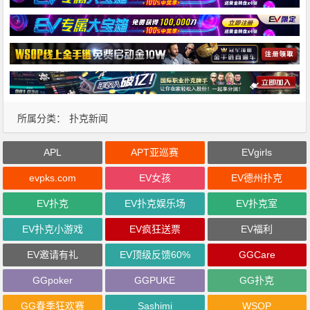
所属分类：
扑克新闻
APL
APT亚巡赛
EVgirls
evpks.com
EV女孩
EV德州扑克
EV扑克
EV扑克娱乐场
EV扑克室
EV扑克小游戏
EV疯狂送票
EV福利
EV邀请有礼
EV顶级反馈60%
GGCare
GGpoker
GGPUKE
GG扑克
GG春季狂欢赛
Sashimi
WSOP