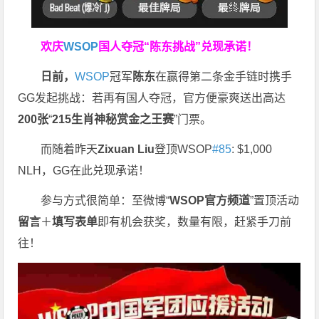
欢庆
WSOP
国人夺冠
“陈东挑战”兑现承诺！
日前，
WSOP
冠军
陈东
在赢得第二条金手链时携手
GG发起挑战：若再有国人夺冠，官方便豪爽送出高达
200
张
“
215
生肖神秘赏金之王赛
”门票。
而随着昨天
Zixuan Liu
登顶WSOP
#85
: $1,000
NLH，GG在此兑现承诺！
参与方式很简单：至微博“
WSOP
官方频道
”置顶活动
留言
＋
填写表单
即有机会获奖，数量有限，赶紧手刀前
往！