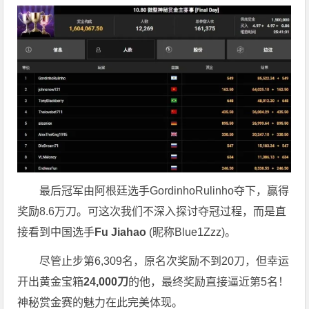
最后冠军由阿根廷选手GordinhoRulinho夺下，赢得
奖励8.6万刀。可这次我们不深入探讨夺冠过程，而是直
接看到中国选手
Fu Jiahao
(昵称Blue1Zzz)。
尽管止步第6,309名，原名次奖励不到20刀，但幸运
开出黄金宝箱
24,000
刀
的他，最终奖励直接逼近第5名！
神秘赏金赛的魅力在此完美体现。