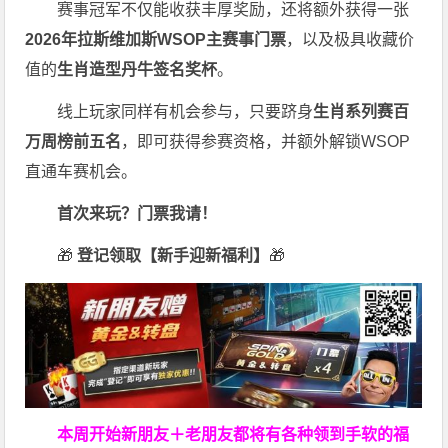
赛事冠军不仅能收获丰厚奖励，还将额外获得一张
2026
年拉斯维加斯
WSOP
主赛事门票
，以及极具收藏价
值的
生肖造型丹牛签名奖杯
。
线上玩家同样有机会参与，只要跻身
生肖系列赛百
万周榜前五名
，即可获得参赛资格，并额外解锁WSOP
直通车赛机会。
首次来玩？门票我请！
🎁
登记领取【新手迎新福利】
🎁
本周开始新朋友＋老朋友都将有各种领到手软的福