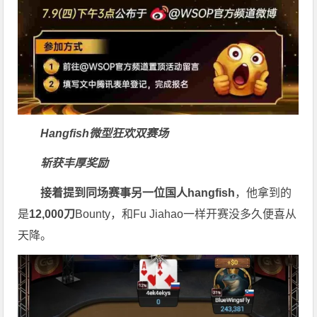
Hangfish微型狂欢双赛场
斩获丰厚奖励
接着提到同场赛事另一位国人
hangfish
，他拿到的
是
12,000
刀
Bounty，和Fu Jiahao一样开赛没多久便喜从
天降。