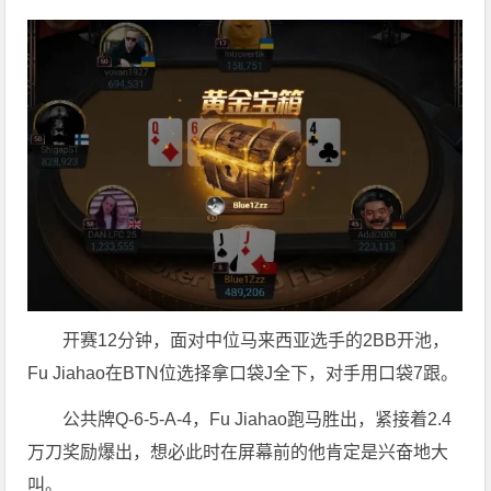
开赛12分钟，面对中位马来西亚选手的2BB开池，
Fu Jiahao在BTN位选择拿口袋J全下，对手用口袋7跟。
公共牌Q-6-5-A-4，Fu Jiahao跑马胜出，紧接着2.4
万刀奖励爆出，想必此时在屏幕前的他肯定是兴奋地大
叫。