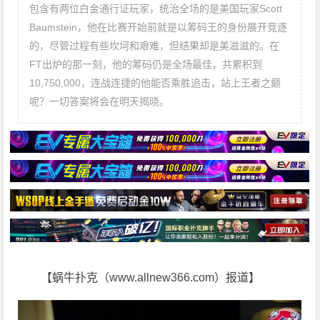
包含有两位白金通行证玩家，统治全场的是美国玩家Scott
Baumstein，他在比赛开始前就是以筹码王的身份展开竞逐
的，尽管过程有些坎坷和艰难，但结果却是美滋滋的。在
FT出炉的那一刻，他的筹码仍是全场最佳，共累积到
10,750,000，连战连捷的他能否乘胜追击，站上王者之巅
呢？一切答案将会在明天揭晓。
【蜗牛扑克（www.allnew366.com）报道】