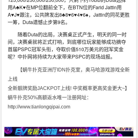
用A♣K♥在MP位翻前全下，在BTN位的Farid Jattin用
A♥J♥跟注，公共牌发出8♣8♥6♥4♥6♠，Jattin的同花更胜
一筹，Duta遗憾止步第9名。
随着Duta的出局，决赛桌正式产生，明天的同一时
间，决赛桌就将正式打响，到底哪位玩家能够成功摘夺
首届PSPC冠军头衔，夺取价值510万美元的冠军奖金
呢？中扑网将持续为大家带来PSPC的现场战报。
【蜗牛扑克亚洲厅IDN扑克室，奥马哈游戏游戏全新
上线
全新靓牌奖励JACKPOT上线! 中奖概率更高奖金更大~】
蜗牛扑克50%高额返水唯一注册网址：
http://www.tianlongqipai.com