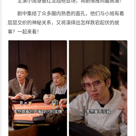
主演小旭身披红龙战袍登场，将剧情推向最高潮！
剧中集结了众多圈内熟悉的面孔，他们与小旭有着
层层交织的神秘关系，又将演绎出怎样跌宕起伏的故
事？一起来看！