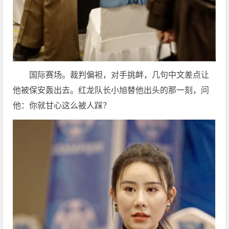
国际赛场。裁判偏袒，对手挑衅，几句中文差点让
他被保安轰出去。红龙队长小旭替他出头的那一刻，问
他：你就甘心这么被人踩？