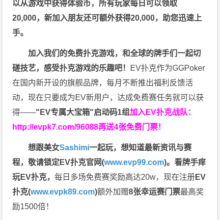
以从游戏中获得体验币，所有玩家每日可以领取
20,000，新加入朋友还可额外获得20,000，助您迅速上
手。
加入我们的免费扑克游戏，和全球的牌手们一起切
磋技艺，感受扑克游戏的乐趣吧！
EV扑克作为GGPoker
在国内新开设的旗舰品牌，每月不断推出福利反馈活
动，现在只要成为EV新用户，达成免费赛任务就可以获
得——
"EV专属大宝箱"启动码1组
加入EV扑克战队：
http://evpk7.com/96088
再送4张免费门票！
想跟美女
Sashimi
一起玩，
想知道最新资讯与赛
程，
敬请锁定EV扑克官网(
www.evp99.com
)。
看牌手痒
玩EV扑克，
每日多场免费赛奖励高达20w，现在注册
EV
扑克(
www.evpk89.com
)
额外加赠
8张幸运赛门票
最高奖
励1500倍！