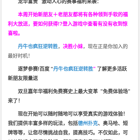
龙华富贵 激动人心的赛事福利来袭：
本周开始新朋友＋老朋友都将有各种领到手软的福
利大放送，要如何获得!?登入游戏中查看有没有收到惊
喜啦。
丹牛也疯狂逆转胜
，
决胜小妹
，现在正是你加入的
最好时机！
逐梦参赛!百度 “
丹牛也疯狂逆转胜
”
了解更多
活跃
新朋友限量送
双旦嘉年华福利
免费赛史上最大变革
”免费体验场”
来了！
现在开始可以随时随地可以享受真实的游戏体验！
我们提供丰富多样的玩法，包括
德州扑克
、奥马哈、短
牌等等，让您尽情挑战自我，提高技巧。不仅如此，
可