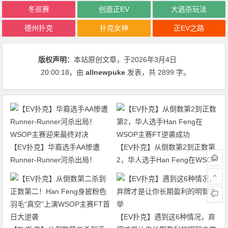
冬巡赛
创造正EV
大逃杀玩法
德州扑克
扑克女神
正EV之路
版权声明：
本站原创文章，于2026年3月4日
20:00:18
，由
allnewpuke
发表，共 2899 字。
【EV扑克】华裔选手AA惨遭
【EV扑克】从倒数第2到正数第
Runner-Runner河杀出局！
2，华人选手Han Feng在WSOP
WSOP主赛迎来最终对决
主赛FT逆袭成功
【EV扑克】遇到这6种情况，弃