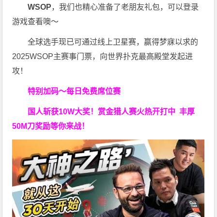
WSOP
，我们也精心准备了老朋友礼包，可以登录
游戏查看噢～
全球选手现已可通过线上卫星赛，赢得梦寐以求的
2025WSOP主赛事门票，向世界扑克最高殿堂发起进
攻！
特别加码～每日免费席位赛
国人斩获
10W
大奖！
赏金猎人赛火热开打中 丰厚
50M刀奖励等你来战！