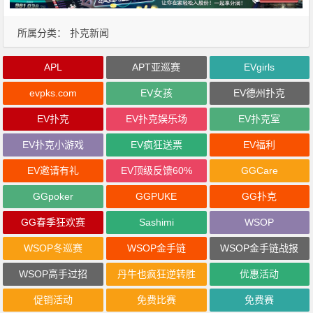
所属分类：
扑克新闻
APL
APT亚巡赛
EVgirls
evpks.com
EV女孩
EV德州扑克
EV扑克
EV扑克娱乐场
EV扑克室
EV扑克小游戏
EV疯狂送票
EV福利
EV邀请有礼
EV顶级反馈60%
GGCare
GGpoker
GGPUKE
GG扑克
GG春季狂欢赛
Sashimi
WSOP
WSOP冬巡赛
WSOP金手链
WSOP金手链战报
WSOP高手过招
丹牛也疯狂逆转胜
优惠活动
促销活动
免费比赛
免费赛