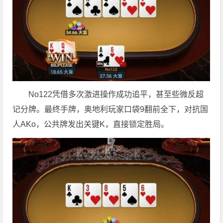
No122凭借多次激进操作成功追平，甚至些微反超
记分牌。最终手牌，奥地利玩家口袋9翻前全下，对抗国
人AKo，公共牌发出关键K，直接锁定胜局。