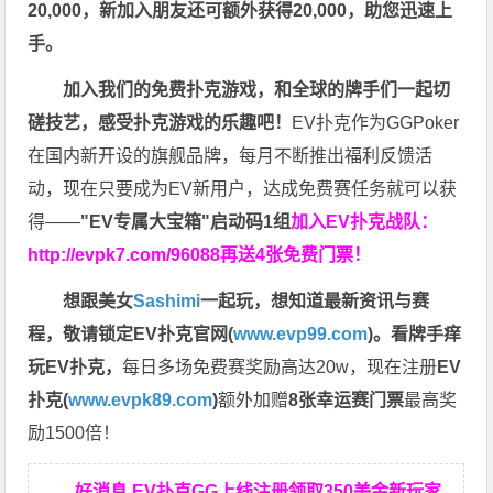
20,000，新加入朋友还可额外获得20,000，助您迅速上
手。
加入我们的免费扑克游戏，和全球的牌手们一起切
磋技艺，感受扑克游戏的乐趣吧！
EV扑克作为GGPoker
在国内新开设的旗舰品牌，每月不断推出福利反馈活
动，现在只要成为EV新用户，达成免费赛任务就可以获
得——
"EV专属大宝箱"启动码1组
加入EV扑克战队：
http://evpk7.com/96088
再送4张免费门票！
想跟美女
Sashimi
一起玩，
想知道最新资讯与赛
程，
敬请锁定EV扑克官网(
www.evp99.com
)。
看牌手痒
玩EV扑克，
每日多场免费赛奖励高达20w，现在注册
EV
扑克(
www.evpk89.com
)
额外加赠
8张幸运赛门票
最高奖
励1500倍！
好消息 EV扑克GG上线注册领取350美金新玩家