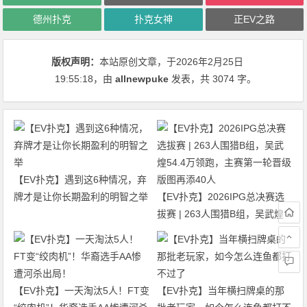
德州扑克
扑克女神
正EV之路
版权声明：
本站原创文章，于2026年2月25日
19:55:18
，由
allnewpuke
发表，共 3074 字。
【EV扑克】遇到这6种情况，弃
牌才是让你长期盈利的明智之举
【EV扑克】2026IPG总决赛选
拔赛 | 263人围猎B组，吴武煌
54.4万领跑，主赛第一轮晋级版
图再添40人
【EV扑克】一天淘汰5人！FT变
【EV扑克】当年横扫牌桌的那