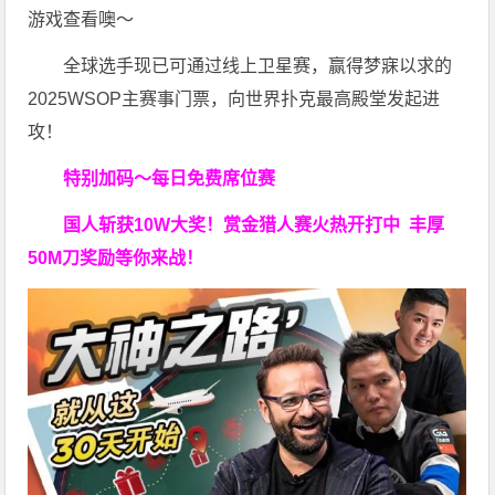
游戏查看噢～
全球选手现已可通过线上卫星赛，赢得梦寐以求的
2025WSOP主赛事门票，向世界扑克最高殿堂发起进
攻！
特别加码～每日免费席位赛
国人斩获
10W
大奖！
赏金猎人赛火热开打中 丰厚
50M刀奖励等你来战！