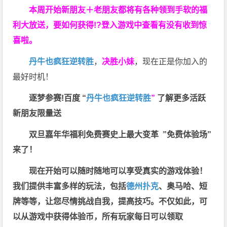
本周开始新朋友＋老朋友都将有各种领到手软的福
利大放送，要如何获得!?登入游戏中查看有没有收到惊
喜啦。
丹牛也疯狂逆转胜
，
决胜小妹
，现在正是你加入的
最好时机！
逐梦参赛!百度 “
丹牛也疯狂逆转胜
”
了解更多
活跃
新朋友限量送
双旦嘉年华福利
免费赛史上最大变革
”免费体验场”
来了！
现在开始可以随时随地可以享受真实的游戏体验！
我们提供丰富多样的玩法，包括
德州扑克
、奥马哈、短
牌等等，让您尽情挑战自我，提高技巧。不仅如此，
可
以从游戏中获得体验币，所有玩家每日可以领取