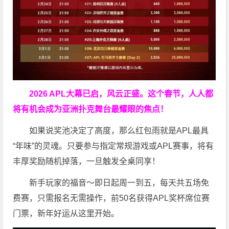
2026 APL大幕已启，风云正盛。这个春节，人人都
将有机会成为亚洲扑克舞台最耀眼的焦点！
如果说奖池决定了高度，那么红包雨就是APL最具
“年味”的灵魂。只要参与指定常规游戏或APL赛事，将有
丰厚奖励随机掉落，一旦触发全桌同享！
新手玩家的福音～即日起周一到五，每天共五场免
费赛，只需报名无需操作，前50名获得APL奖杯席位赛
门票，新年好运从这里开始。