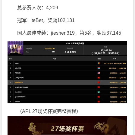
总参赛人次：4,209
冠军：teBet，奖励102,131
国人最佳成绩：jieshen319，第5名，奖励37,145
（APL 27场奖杯赛完整赛程）