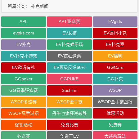
所属分类：
扑克新闻
APL
APT亚巡赛
EVgirls
evpks.com
EV女孩
EV德州扑克
EV扑克
EV扑克娱乐场
EV扑克室
EV扑克小游戏
EV疯狂送票
EV福利
EV邀请有礼
EV顶级反馈60%
GGCare
GGpoker
GGPUKE
GG扑克
GG春季狂欢赛
Sashimi
WSOP
WSOP冬巡赛
WSOP金手链
WSOP金手链战报
WSOP高手过招
丹牛也疯狂逆转胜
优惠活动
促销活动
免费比赛
免费赛
冬巡赛
创造正EV
大逃杀玩法