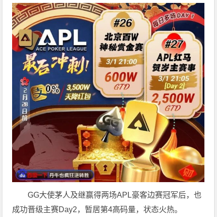
GG大使茅人及继赢得两场APL豪客边赛冠军后，也
成功晋级主赛Day2，暂居第4高码量，状态火热。