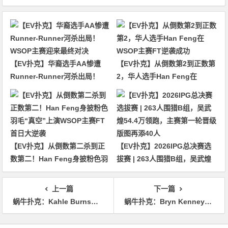
【EV扑克】华裔选手AA惨遭
【EV扑克】从倒数第2到正数第
Runner-Runner河杀出局！
2，华人选手Han Feng在
WSOP主赛迎来最终对决
WSOP主赛FT逆袭成功
【EV扑克】从倒数第二杀到正
【EV扑克】2026IPG总决赛选
数第二！Han Feng身披粉色羽
拔赛 | 263人围猎B组，吴武煌
毛“真空”上演WSOP主赛FT首
54.4万领跑，主赛第一轮晋级版
日大逆袭
图再添40人
上一篇
下一篇
蜗牛扑克：Kahle Burns：从筹码赛到豪客赛的澳洲牌手（上）
蜗牛扑克：Bryn Kenney斩获澳百主赛冠军，奖金$1,272,598 AUD
文