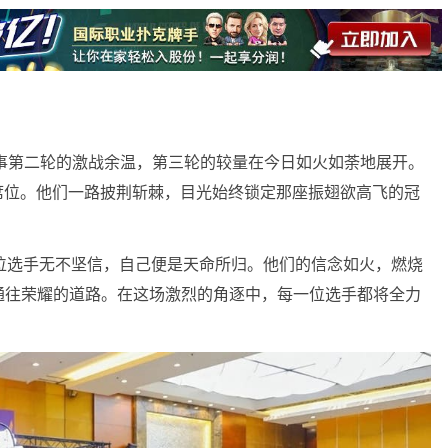
主赛事第二轮的激战余温，第三轮的较量在今日如火如荼地展开。
T席位。他们一路披荆斩棘，目光始终锁定那座振翅欲高飞的冠
位选手无不坚信，自己便是天命所归。他们的信念如火，燃烧
通往荣耀的道路。在这场激烈的角逐中，每一位选手都将全力