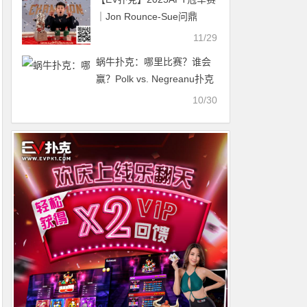
｜Jon Rounce-Sue问鼎
Natural8杯冠军赛！斩获750
11/29
万新台币（约24.3万美元）
蜗牛扑克：哪里比赛？谁会
生涯最高奖金！
赢？Polk vs. Negreanu扑克
比赛的问题解答
10/30