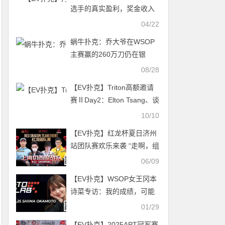
选手的真实盈利，奖金收入
只是“海市蜃楼”
04/22
蜗牛扑克：乔大爷在WSOP
主赛赢的260万刀仍在银
行，分文未取
08/28
【EV扑克】Triton高额邀请
赛ⅡDay2：Elton Tsang、谈
轩一落千丈 Andy Ni勇夺最
10/10
大赢家
【EV扑克】红龙杯夏日济州
站团队赛欢乐来袭 “走啊，组
队搞事情去！”
06/09
【EV扑克】WSOP女王冈本
诗菜专访：我的成绩，可能
让大家误会了扑克这个游戏
01/29
【EV扑克】2025APT冠军赛