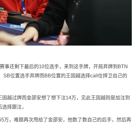
0k，主赛事还剩下最后的10位选手，来到这手牌，开局弃牌到BTN
，SB位置选手弃牌而BB位置的王固越选择call住捍卫自己的
，之后王固越过牌而金邵安想了想下注14万，见此王固越则是加注到
后选择跟注，
注55万，难题再次甩给了金邵安，他数了数自己的后手，然后再