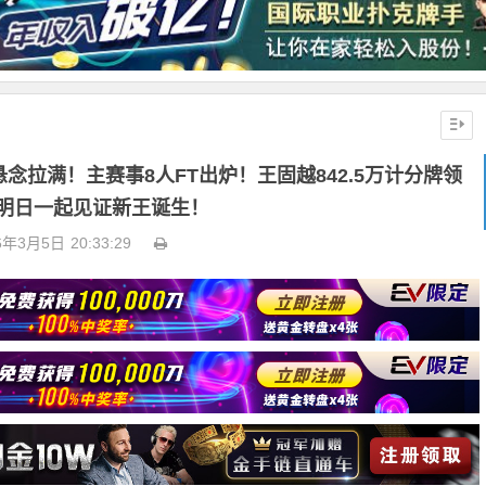
｜悬念拉满！主赛事8人FT出炉！王固越842.5万计分牌领
明日一起见证新王诞生！
6年3月5日
20:33:29