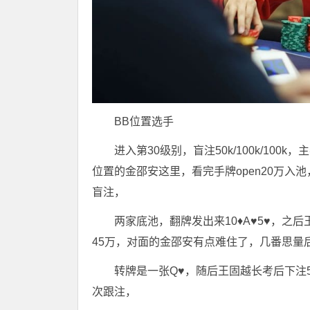
BB位置选手
进入第30级别，盲注50k/100k/10
位置的金邵安这里，看完手牌open20万入池
盲注，
两家底池，翻牌发出来10♦️A♥️5♥️
45万，对面的金邵安有点难住了，几番思量
转牌是一张Q♥️，随后王固越长考后下
次跟注，