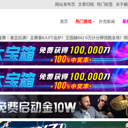
网址发布页
文章归档
热门标签
关于蜗
首页
热门游戏
扑克新闻
最
赛选拔赛｜悬念拉满！主赛事8人FT出炉！王固越842.5万计分牌领跑全场