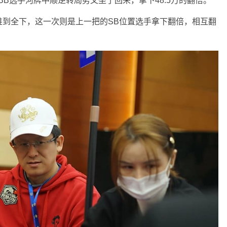
BB选手河牌中顺逆转局势又坐了回来，拿下48.5万的翻倍。
推到全下，这一次则是上一把的SB位置选手拿下翻倍，相互翻