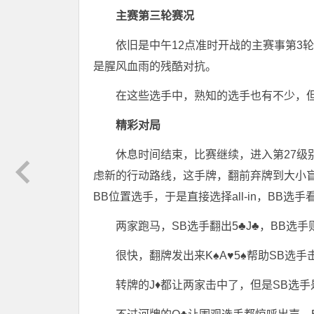
主赛第三轮赛况
依旧是中午12点准时开战的主赛事第3轮
是腥风血雨的残酷对抗。
在这些选手中，熟知的选手也有不少，
精彩对局
休息时间结束，比赛继续，进入第27级别，
虑新的行动路线，这手牌，翻前弃牌到大小
BB位置选手，于是直接选择all-in，BB
两家跑马，SB选手翻出5♣️J♣️，BB选手
很快，翻牌发出来K♠️A♥️5♠️帮助SB选
转牌的J♦️都让两家击中了，但是SB选