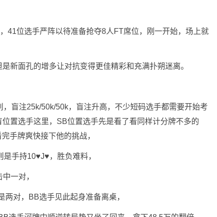
，41位选手严阵以待准备抢夺8人FT席位，刚一开始，场上就
但是新面孔的增多让对抗变得更佳精彩和充满扑朔迷离。
盲注25k/50k/50k，盲注升高，不少短码选手都需要开始考
盲位置选手这里，SB位置选手先是看了看同样计分牌不多的
选手看完手牌爽快接下他的挑战，
则是手持10♥️J♥️，胜负难料，
手击中一对，
手是两对，BB选手见此起身准备离桌，