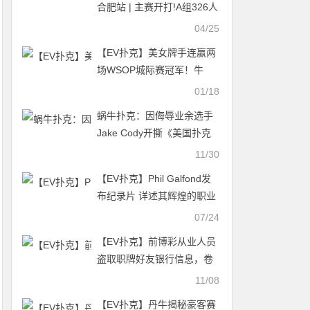
合肥站 | 主赛开打!A组326人
参赛78人晋级，黄浩根38.5
04/25
万计分领跑 刘畅斩获霸都杯
【EV扑克】美女牌手连赢两
冠军
场WSOP城际赛冠军！牛
掰！牛掰！
01/18
蜗牛扑克：因侮辱业余选手
Jake Cody开撕《美国扑克
之夜》
11/30
【EV扑克】Phil Galfond发
布纪录片 详述其辉煌的职业
生涯
07/24
【EV扑克】前博彩从业人员
盗取职牌好友银行信息，卷
走所有存款
11/08
【EV扑克】丹牛揭秘豪客赛