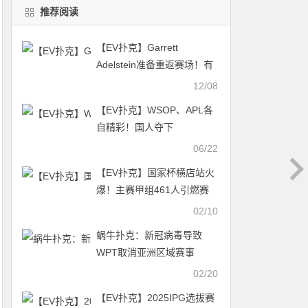
推荐阅读
【EV扑克】Garrett
Adelstein准备重返赛场！有
外国网友表示：不欢迎！
12/08
【EV扑克】WSOP、APL各
自精彩！国人夺下
WSOP#42冠军！迎端午粽
06/22
霸赛加赠WSOP门票!!
【EV扑克】国家杯横店站火
爆！主赛甲组461人引燃赛
场气氛，杨向辉坐拥373000
02/10
记分牌携手122人晋级复赛
蜗牛扑克：新冠病毒导致
WPT取消亚洲区域赛事
02/20
【EV扑克】2025IPG选拔赛