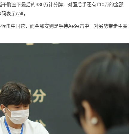
越干脆全下最后的330万计分牌，对面后手还有110万的金邵
表示call，
4♥️击中同花，而金邵安则是手持A♠️9♠️击中一对劣势带走主赛