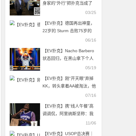
身家的“外行”把扑克当成了
调味剂
03/25
【EV扑克】德国再出神童，
22岁的 Sturm 击败75岁的
Klein，夺得豪客赛金手链及
06/16
154万刀奖金
【EV扑克】Nacho Barbero
状态回归，在黑山拿下个人
第三个Triton冠军【TRITON
05/19
官方】
【EV扑克】刚“开天眼”弃掉
KK，转头拿着AA被淘汰，他
说这就是扑克
07/16
【EV扑克】携“线人午餐”高
调调侃，阿里纳斯坚称：我
从不告密
11/06
【EV扑克】USOP总决赛｜