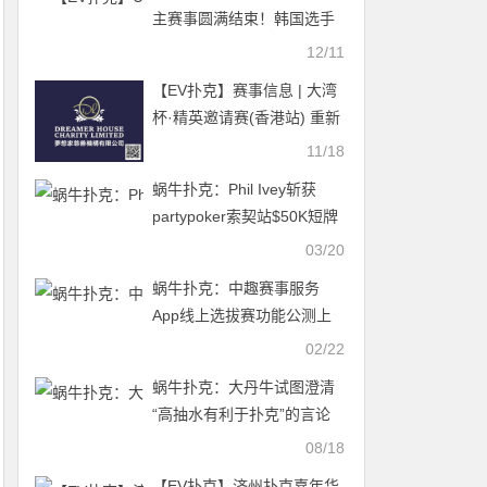
主赛事圆满结束！韩国选手
Choi Hun Tae斩获冠军奖
12/11
杯！加冕称王！中国选手包
【EV扑克】赛事信息 | 大湾
揽二三四名分走最大一块蛋
杯·精英邀请赛(香港站) 重新
糕！
定档 2025.12.14-21重磅开
11/18
启
蜗牛扑克：Phil Ivey斩获
partypoker索契站$50K短牌
扑克亚军
03/20
蜗牛扑克：中趣赛事服务
App线上选拔赛功能公测上
线！
02/22
蜗牛扑克：大丹牛试图澄清
“高抽水有利于扑克”的言论
08/18
【EV扑克】济州扑克嘉年华