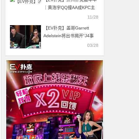
｜黄浩宇QQ撞AA成KPC主
赛泡沫，Welson林威丞领跑
11/28
20人晋级Day 3
【EV扑克】盖哥Garrett
Adelstein将出书揭开“J4事
件”真相！时隔已三年半，这
03/28
冷饭究竟还要炒多久？