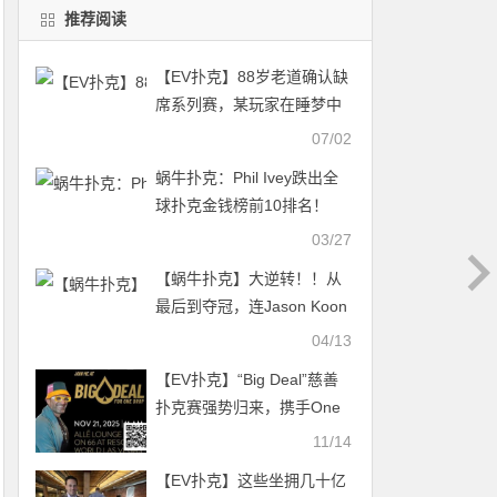
推荐阅读
【EV扑克】88岁老道确认缺
席系列赛，某玩家在睡梦中
赢下主赛事卫星赛
07/02
蜗牛扑克：Phil Ivey跌出全
球扑克金钱榜前10排名！
03/27
【蜗牛扑克】大逆转！！从
最后到夺冠，连Jason Koon
和Danny Tang都被打服！！
04/13
【EV扑克】“Big Deal”慈善
扑克赛强势归来，携手One
Drop基金会助力全球饮水安
11/14
全
【EV扑克】这些坐拥几十亿