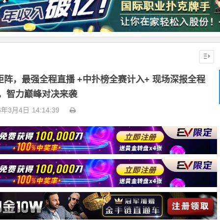
体矩阵，最强全程直播 +中扑榜全赛计入+ 现场深报全程
，智力巅峰对决来袭
6年3月4日
14:14:39