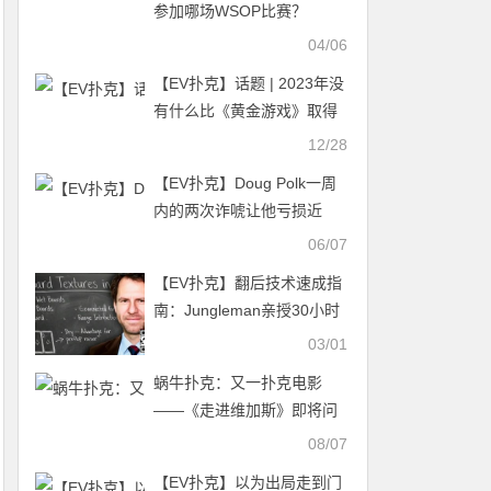
参加哪场WSOP比赛？
04/06
【EV扑克】话题 | 2023年没
有什么比《黄金游戏》取得
的巨大成功更令人惊讶的了
12/28
【EV扑克】Doug Polk一周
内的两次诈唬让他亏损近
$700,000！
06/07
【EV扑克】翻后技术速成指
南：Jungleman亲授30小时
系统训练法
03/01
蜗牛扑克：又一扑克电影
——《走进维加斯》即将问
世
08/07
【EV扑克】以为出局走到门