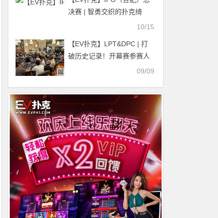
决赛 | 智勇交织的扑克绮
梦，开幕赛321人次参赛48
10/15
人晋级，唐鑫领跑B组
【EV扑克】LPT&DPC | 打
破历史记录！开幕赛参赛人
数1471人，打破越南各大品
09/09
牌赛事的开幕赛参赛人数记
录！