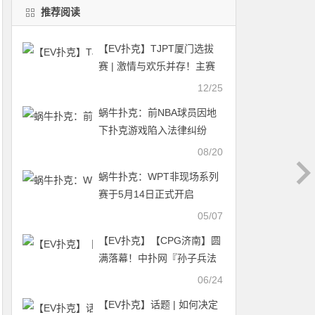
推荐阅读
【EV扑克】TJPT厦门选拔
赛 | 激情与欢乐并存！主赛
总参赛人次为1221人次，
12/25
312人成功晋级下一轮！
蜗牛扑克：前NBA球员因地
下扑克游戏陷入法律纠纷
08/20
蜗牛扑克：WPT非现场系列
赛于5月14日正式开启
05/07
【EV扑克】【CPG济南】圆
满落幕！中扑网『孙子兵法
城队』张春昊夺下主赛个人
06/24
赛冠军，队友连夜赶高铁应
【EV扑克】话题 | 如何决定
援