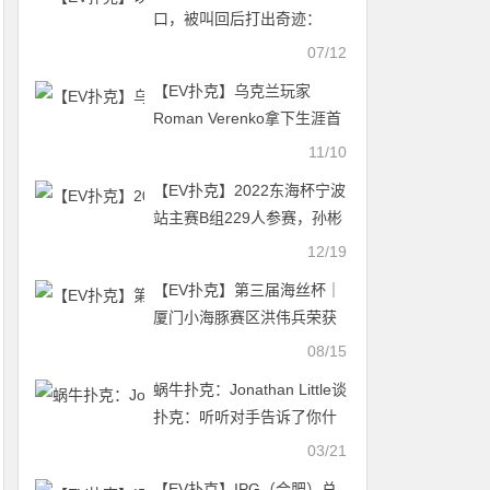
口，被叫回后打出奇迹：
Wesley Fei的WSOP主赛死
07/12
里逃生记
【EV扑克】乌克兰玩家
Roman Verenko拿下生涯首
条金手链
11/10
【EV扑克】2022东海杯宁波
站主赛B组229人参赛，孙彬
43.5万记分牌领跑62人晋级
12/19
【EV扑克】第三届海丝杯｜
厦门小海豚赛区洪伟兵荣获
冠军！
08/15
蜗牛扑克：​Jonathan Little谈
扑克：听听对手告诉了你什
么
03/21
【EV扑克】IPG（合肥）总