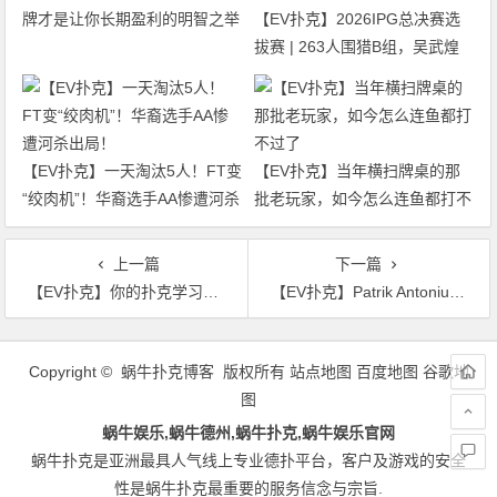
牌才是让你长期盈利的明智之举
【EV扑克】2026IPG总决赛选
拔赛 | 263人围猎B组，吴武煌
54.4万领跑，主赛第一轮晋级版
图再添40人
【EV扑克】一天淘汰5人！FT变
【EV扑克】当年横扫牌桌的那
“绞肉机”！华裔选手AA惨遭河杀
批老玩家，如今怎么连鱼都打不
出局！
过了
上一篇
下一篇
【EV扑克】你的扑克学习方式过时了吗？Galfond 对比新旧“学习金字塔”揭示高效秘诀
【EV扑克】Patrik Antonius：在一切都可计算的年代，扑克高手靠什么赢？
文
章
Copyright © 蜗牛扑克博客 版权所有
站点地图
百度地图
谷歌地
导
图
航
蜗牛娱乐,蜗牛德州,蜗牛扑克,蜗牛娱乐官网
蜗牛扑克是亚洲最具人气线上专业德扑平台，客户及游戏的安全
性是蜗牛扑克最重要的服务信念与宗旨.