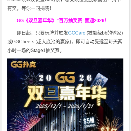
有奖，等你一同揭晓！
GG《双旦嘉年华》
“百万抽奖赛”喜迎2026！
即日起，只要玩牌并触发
GGCare
(被超级bb的输家)
或GGCheers (超大底池的赢家)，即可自动受邀至每天两
小时一场的Stage1抽奖赛。