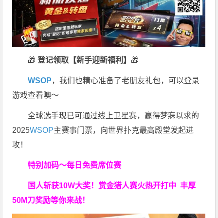
🎁
登记领取【新手迎新福利】
🎁
WSOP
，我们也精心准备了老朋友礼包，可以登录
游戏查看噢～
全球选手现已可通过线上卫星赛，赢得梦寐以求的
2025
WSOP
主赛事门票，向世界扑克最高殿堂发起进
攻！
特别加码～每日免费席位赛
国人斩获
10W
大奖！
赏金猎人赛火热开打中 丰厚
50M刀奖励等你来战！