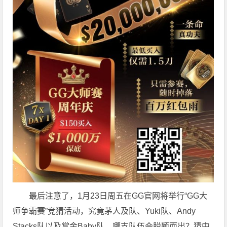
最后注意了，1月23日周五在GG官网将举行“GG大
师争霸赛”竞猜活动，究竟茅人及队、Yuki队、Andy
Stacks队以及赏金Baby队，哪支队伍会脱颖而出？猜中