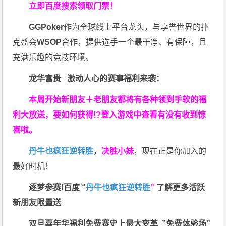
立即百度搜索领取门票！
GGPoker
作为全球线上平台龙头，与享誉世界的扑
克盛会
WSOP
合作，提供选手一个最干净、有保障，且
充满乐趣的竞技环境。
龙华富贵 激动人心的赛事福利来袭：
本周开始新朋友＋老朋友都将有各种领到手软的福
利大放送，要如何获得!?登入游戏中查看有没有收到惊
喜啦。
丹牛也疯狂逆转胜
，
决胜小妹
，现在正是你加入的
最好时机！
逐梦参赛!百度 “
丹牛也疯狂逆转胜
”
了解更多
活跃
新朋友限量送
双旦嘉年华福利
免费赛史上最大变革
”免费体验场”