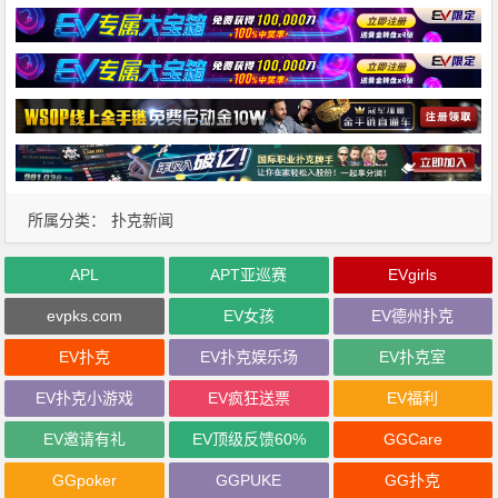
所属分类：
扑克新闻
APL
APT亚巡赛
EVgirls
evpks.com
EV女孩
EV德州扑克
EV扑克
EV扑克娱乐场
EV扑克室
EV扑克小游戏
EV疯狂送票
EV福利
EV邀请有礼
EV顶级反馈60%
GGCare
GGpoker
GGPUKE
GG扑克