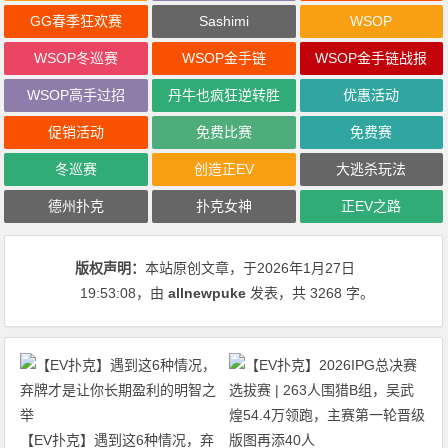
GG春季狂欢赛
Sashimi
WSOP
WSOP冬巡赛
WSOP金手链
WSOP金手链战报
WSOP高手过招
丹牛也疯狂逆转胜
优惠活动
促销活动
免费比赛
免费赛
冬巡赛
创造正EV
大逃杀玩法
德州扑克
扑克女神
正EV之路
版权声明：
本站原创文章，于2026年1月27日
19:53:08
，由
allnewpuke
发表，共 3268 字。
【EV扑克】遇到这6种情况，弃