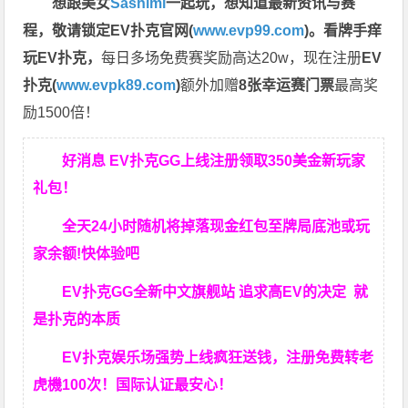
想跟美女
Sashimi
一起玩，
想知道最新资讯与赛
程，
敬请锁定EV扑克官网(
www.evp99.com
)。
看牌手痒
玩EV扑克，
每日多场免费赛奖励高达20w，现在注册
EV
扑克(
www.evpk89.com
)
额外加赠
8张幸运赛门票
最高奖
励1500倍！
好消息 EV扑克GG上线注册领取350美金新玩家
礼包！
全天24小时随机将掉落现金红包至牌局底池或玩
家余额!快体验吧
EV扑克GG
全新中文旗舰站
追求高EV
的决定
就
是扑克的本质
EV扑克娱乐场强势上线疯狂送钱，注册免费转老
虎機100次！国际认证最安心！