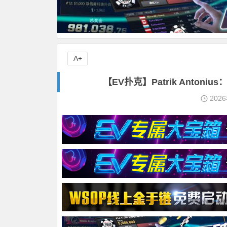
A+
【EV扑克】Patrik Ant
202