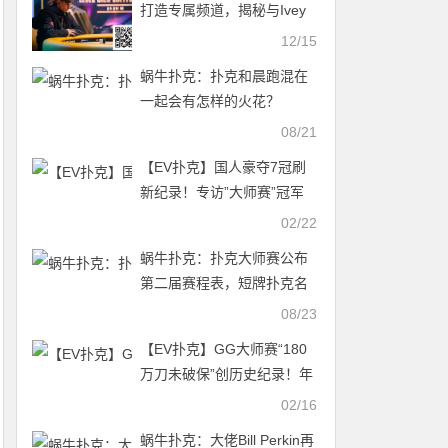
打造专属频道，揭秘与Ivey
等巨星的对决内幕
12/15
蜗牛扑克：扑克和晨跑混在
一起会有怎样的火花？
08/21
【EV扑克】国人豪夺7冠刷
新纪录！专访”大师赛”冠军
牌手，策略“打得激进+运用
02/22
免费赛就对了”
蜗牛扑克：扑克大师赛公布
第二届赛程表，短牌扑克名
列其中
08/23
【EV扑克】GG大师赛“180
万刀未破保”创历史纪录！年
年“亏本”还要办的真正用意
02/16
为何？
蜗牛扑克：大佬Bill Perkin再