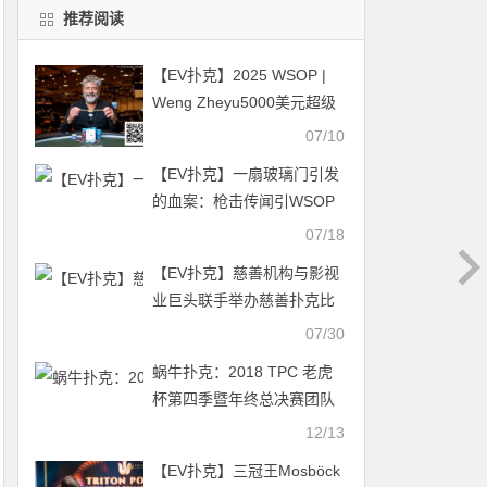
推荐阅读
【EV扑克】2025 WSOP |
Weng Zheyu5000美元超级
快速赏金赛获得第三名
07/10
【EV扑克】一扇玻璃门引发
的血案：枪击传闻引WSOP
赛场骚乱，丹牛等多位职牌
07/18
受伤
【EV扑克】慈善机构与影视
业巨头联手举办慈善扑克比
赛，众多明星参加
07/30
蜗牛扑克：2018 TPC 老虎
杯第四季暨年终总决赛团队
介绍
12/13
【EV扑克】三冠王Mosböck