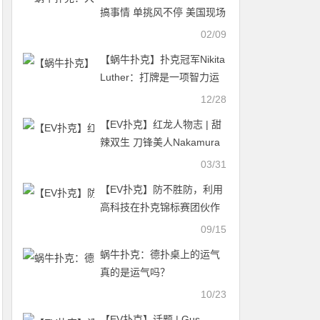
搞事情 单挑风不停 美国现场
赛事MSPT落幕
02/09
【蜗牛扑克】扑克冠军Nikita
Luther：打牌是一项智力运
动，女性毫无劣势可言
12/28
【EV扑克】红龙人物志 | 甜
辣双生 刀锋美人Nakamura
Nana
03/31
【EV扑克】防不胜防，利用
高科技在扑克锦标赛团伙作
弊， 5人搞了29次才被抓
09/15
蜗牛扑克：德扑桌上的运气
真的是运气吗？
10/23
【EV扑克】话题 | Gus