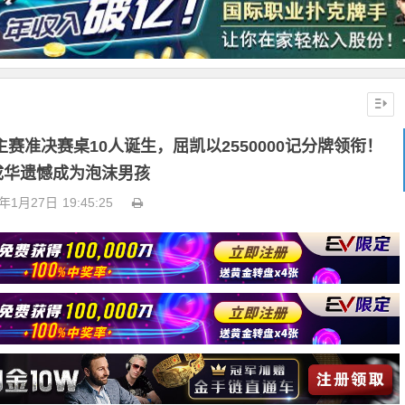
主赛准决赛桌10人诞生，屈凯以2550000记分牌领衔！
成华遗憾成为泡沫男孩
6年1月27日
19:45:25