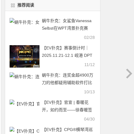
推荐阅读
蜗牛扑克：女鲨鱼Vanessa
Selbst在WPT湾景扑克赛
DAY1中强势晋级
02/28
【EV扑克】赛事倒计时｜
2025.11.21-12.1 岘港 DPT
x NCPC ：探索城市魅力，
11/12
畅享竞技盛宴
蜗牛扑克：连奖金超4900万
刀的他都疑用辅助软件打比
赛，RTA横行现象怎么解
10/13
决？
【EV扑克】官宣 | 春暖花
开，如约而至——徐春暖签
约QQPK战队
04/30
【EV扑克】CPG®横琴湾巡