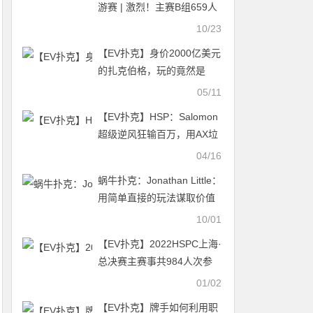
游赛 | 激烈！主赛B组659人
参赛 223人晋级 夏俊明
10/23
26.85万记分牌成CL
【EV扑克】身价2000亿美元
的扎克伯格，玩的竟然是
$2/$5级别德扑游戏
05/11
【EV扑克】HSP：Salomon
超级逆风狂输百万，用AX垃
圾推走皮特QQ，打出七位数
04/16
底池
蜗牛扑克：Jonathan Little：
用简单直接的玩法谋取价值
10/01
【EV扑克】2022HSPC上海·
总决赛主赛事共984人次参
赛，272名选手晋级DAY2，
01/02
廖溪35万记分牌领跑D组
【EV扑克】牌手如何利用职