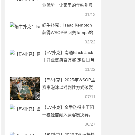
业优势，让家里的年味别具
一格？
01/13
蜗牛扑克：Isaac Kempton
获得WSOP巡回赛Tampa站
冠军
02/22
【EV扑克】南通Black Jack
丨开业盛典百万赛 定档11月
23日-27日 保底奖励108W
11/22
冠军保底宝马320LiM运动套
【EV扑克】2025年WSOP主
装
赛事泡沫以戏剧性方式破裂
07/11
【EV扑克】金手链得主王阳
一枝独苗闯入豪客赛决赛，
夺冠希望很大！
06/27
【EV扑克】2023 Triton蒙特