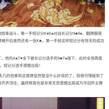
战斗，第一手短记分K♦️K♠️对战长记分9♣️9♠️，翻牌圈我
牌摊开后竟然还有一张K♣️，第一手就这样短记分有惊无险成功
的A♠️T♥️全下被长记分选手的9♣️T♠️接下，此时全场再度
️，短记分选手遗憾出局！
所剩无几的他拿到这首牌显然是没什么好说的了，但很可惜碰到了
，全场齐声顶住，最终熊哥也是非常无奈遗憾出局成为华冠杯主赛