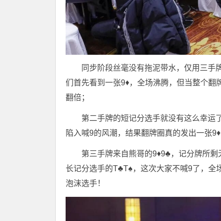
同步阶段丝毫没有拖泥带水，仅用三手牌结束
们首先看到一张9♦️，全场沸腾，但当整个翻
翻倍；
第二手牌的短记分选手就没有这么幸运了，他
陷入喊9的风潮，结果翻牌圈真的发出一张9♦
第三手牌来自熊哥的9♦️9♣️，记分牌
长记分选手的T♣️T♠️，这次大家不喊9了
泡沫选手！