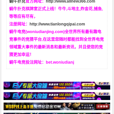
蜗牛扑克
官方网址：
http://www.allnew366.com
蜗牛扑克棋牌室正式上线！牛牛,斗地主,炸金花,捕鱼,
等等应有尽有，
注册网址：
http://www.tianlongqipai.com
蜗牛电竞(woniudianjing.com)全世界所有最有趣电
竞事件的竞猜平台,在这里您随时都能找到全世界电竞
领域重大事件的最新消息和最新资讯，并且使您的竞
猜更加幸运！
蜗牛电竞投注网址：
bet.woniudianj