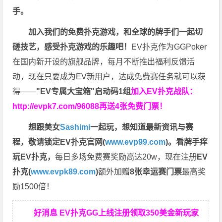
手。
加入我们的免费扑克游戏，和全球的牌手们一起切
磋技艺，感受扑克游戏的乐趣吧！
EV扑克作为GGPoker
在国内新开设的旗舰品牌，每月不断推出福利反馈活
动，现在只要成为EV新用户，达成免费赛任务就可以获
得——
"EV专属大宝箱"启动码1组
加入EV扑克战队：
http://evpk7.com/96088
再送4张免费门票！
想跟美女
Sashimi
一起玩，
想知道最新资讯与赛
程，
敬请锁定EV扑克官网(
www.evp99.com
)。
看牌手痒
玩EV扑克，
每日多场免费赛奖励高达20w，现在注册
EV
扑克(
www.evpk89.com
)
额外加赠
8张幸运赛门票
最高奖
励1500倍！
好消息 EV扑克GG上线注册领取350美金新玩家