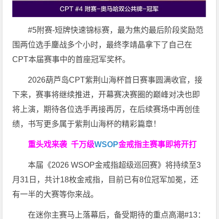
#5附赛-短牌快速锦标赛，最为焦灼最后阶段奖励范
围两位选手鏖战多个小时，最终李靖晶拿下了自己在
CPT本届赛事中的首座冠军奖杯。
2026葫芦岛CPT紫荆山海杯首日赛事圆满收官，接
下来，赛事将继续推进，开幕赛决赛圈的巅峰对决也即
将上演，期待各位选手再接再厉，在后续赛场中再创佳
绩，书写更多属于紫荆山海杯的精彩篇章！
重头戏来袭
千万级
WSOP
金戒指
主赛事即将开打
本届《2026 WSOP金戒指超级巡回赛》将持续至3
月31日，共计18枚金戒指，目前已有8位冠军加冕，还
有一半的大赛等你来战。
在迷你主赛马上落幕后，备受期待的重点高潮#13：