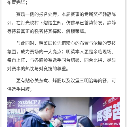
布置完毕；
赛场一侧的报名处旁，本届赛事的专属奖杯静静陈
列，在灯光映衬下熠熠生辉，仿佛早已蓄势待发，静静
等待着真正的强者将其捧起、解锁荣耀。
与此同时，明菜展位凭借精心的布置与浓厚的竞技
氛围，成为赛场的一大亮点；明菜本人更是亲临现场、
亲自上阵，与各路参赛选手同台切磋、同台比拼，尽显
对赛事的热忱与对竞技的尊重。
更有贴心关东煮、烤肠以及汉堡三明治等简餐，可
供选手果腹；