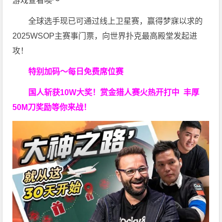
游戏查看噢～
全球选手现已可通过线上卫星赛，赢得梦寐以求的
2025WSOP主赛事门票，向世界扑克最高殿堂发起进
攻！
特别加码～每日免费席位赛
国人斩获
10W
大奖！
赏金猎人赛火热开打中 丰厚
50M刀奖励等你来战！