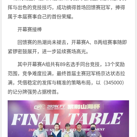
挥与出色的竞技技巧，成功摘得首场回馈赛冠军，捧得
属于本届赛事自己的首份荣耀。
开幕赛接棒
回馈赛的热潮尚未褪去，开幕赛A、B两组赛事随即
紧锣密鼓展开，进一步延续赛场高光。
其中开幕赛A组共有89名选手同台竞技，13个奖励
范围，竞争难度拉满，最终首届主赛冠军杨京达状态拉
满，凭借稳定的发挥与精准的策略布局，以（345000）
的记分牌强势占据榜首。