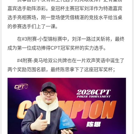
嘉宾选手助阵添彩。皇冠杯主赛冠军刘洋作为特邀嘉宾
选手亮相赛场，刚一登场便凭借精湛的竞技水平给当桌
的参赛选手们上了一课。
在#3附赛-小型锦标赛中，刘洋一路过关斩将，最终
成为第一位成功捧得CPT冠军奖杯的实力选手。
#4附赛-奥马哈双公共牌也在一片欢声笑语中诞生了
两个奖励范围名额，最终陈思拿下了这座冠军奖杯；