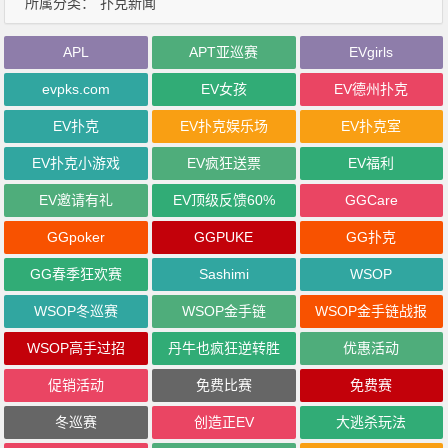
所属分类：
扑克新闻
APL
APT亚巡赛
EVgirls
evpks.com
EV女孩
EV德州扑克
EV扑克
EV扑克娱乐场
EV扑克室
EV扑克小游戏
EV疯狂送票
EV福利
EV邀请有礼
EV顶级反馈60%
GGCare
GGpoker
GGPUKE
GG扑克
GG春季狂欢赛
Sashimi
WSOP
WSOP冬巡赛
WSOP金手链
WSOP金手链战报
WSOP高手过招
丹牛也疯狂逆转胜
优惠活动
促销活动
免费比赛
免费赛
冬巡赛
创造正EV
大逃杀玩法