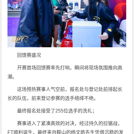
回馈赛盛况
开赛首场回馈赛率先打响，瞬间将现场氛围推向高
潮。
这场预热赛事人气空前，报名处与登记处前排起长
长的队伍，前来登记参赛的选手络绎不绝。
最终报名处接受了255位选手的洗礼；
赛事进入了紧凑高效的对决，经过持久的拉锯战，
FT顺利诞生，最终来自鞍山的杨文皓先生凭借沉稳的发