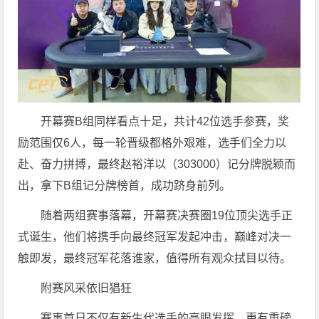
开幕赛B组同样看点十足，共计42位选手参赛，奖
励范围仅6人，每一轮晋级都格外艰难，选手们全力以
赴、奋力拼搏，最终赵裕洋以（303000）记分牌脱颖而
出，拿下B组记分牌榜首，成功跻身前列。
随着两组赛事落幕，开幕赛决赛圈19位顶尖选手正
式诞生，他们将携手向最终冠军发起冲击，巅峰对决一
触即发，最终冠军花落谁家，值得所有观众拭目以待。
附赛风采依旧猖狂
赛事首日不仅有新生代选手的亮眼发挥，更有重磅