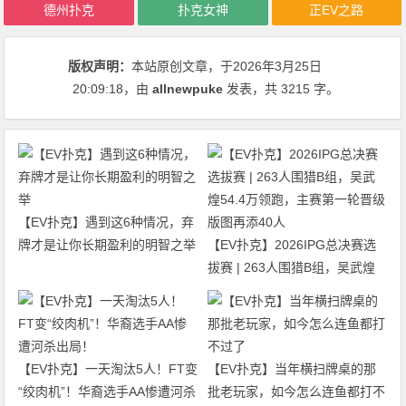
德州扑克
扑克女神
正EV之路
版权声明：
本站原创文章，于2026年3月25日
20:09:18
，由
allnewpuke
发表，共 3215 字。
【EV扑克】遇到这6种情况，弃
牌才是让你长期盈利的明智之举
【EV扑克】2026IPG总决赛选
拔赛 | 263人围猎B组，吴武煌
54.4万领跑，主赛第一轮晋级版
图再添40人
【EV扑克】一天淘汰5人！FT变
【EV扑克】当年横扫牌桌的那
“绞肉机”！华裔选手AA惨遭河杀
批老玩家，如今怎么连鱼都打不