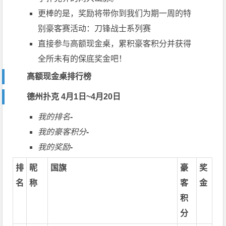
更棒的是，奖励将带你到我们为期一周的特
别豪客赛活动：刀锋战士系列赛
直接参与高额现金桌，累积豪客积分并获得
全所未有的保底
奖金
吧！
高额现金桌排行榜
德州扑克 4月1日~4月20日
我的排名
-
我的豪客积分
-
我的奖励
-
排
昵
国旗
豪
奖
名
称
客
金
积
分