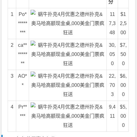
分
1
Po*
11
$1
*****
7,3
2,5
***
48
00
2
ca**
30,
$7,
*****
05
50
**
0
0
3
AO*
22,
$6,
*
70
00
3
0
4
Pr**
9,4
$5,
***
11
00
0