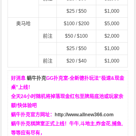
$25 / $50
$1,000
奥马哈
$100 / $200
$5,000
前注
$50 / $100
$2,000
$25 / $50
$1,000
前注
$20 / $40
$1,000
好消息
蜗牛扑克
GG扑克室-全新德扑玩法“极速&现金
桌"上线！
全天24小时随机将掉落现金红包至牌局底池或玩家余
额!快体验吧
蜗牛扑克官方网址：
http://www.allnew366.com
蜗牛扑克棋牌室正式上线！牛牛,斗地主,炸金花,捕鱼,
等等应有尽有，