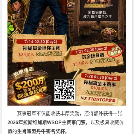
赛事冠军不仅能收获丰厚奖励，还将额外获得一张
2026
年拉斯维加斯
WSOP
主赛事门票
，以及极具收藏价
值的
生肖造型丹牛签名奖杯
。