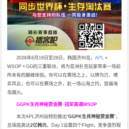
2026年6月19日至28日，韩国济州岛，
APL
×
WSOP × GG的三重联动，将为亚洲扑克玩家带来一场前
所未有的巅峰体验。
你可以在赛场之上，以牌为刃，博
弈风云；也可以在赛场之外，赴一场山海之约，尝遍海
岛烟火。
GGPK生肖神秘赏金赛
冠军直通WSOP
本次APL济州站特别推出“
GGPK
生肖神秘赏金赛
”，
总保底高达
2
亿韩元
，Day 1设置四个Flight，竞争激烈程