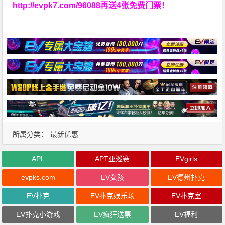
http://evpk7.com/96088
再送4张免费门票！
所属分类：
最新优惠
APL
APT亚巡赛
EVgirls
evpks.com
EV女孩
EV德州扑克
EV扑克
EV扑克娱乐场
EV扑克室
EV扑克小游戏
EV疯狂送票
EV福利