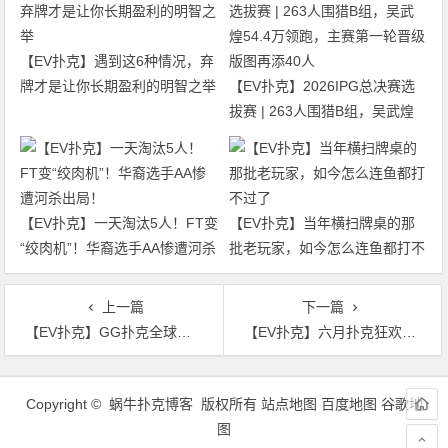
【EV扑克】遇到这6种情况，弃
牌才是让你长期盈利的明智之举
【EV扑克】2026IPG总决赛选
拔赛 | 263人围猎B组，吴武煌
54.4万领跑，主赛第一轮晋级版
图再添40人
【EV扑克】一天淘汰5人！FT变
【EV扑克】当年横扫牌桌的那
“绞肉机”！华裔选手AA惨遭河杀
批老玩家，如今怎么连鱼都打不
出局！
过了
上一篇
下一篇
【EV扑克】GG扑克全球狂欢｜突破90万+玩家注册庆典
【EV扑克】六月扑克狂欢盛典：总奖励超 $14,000,000 等您参与
文
章
Copyright © 蜗牛扑克博客 版权所有
站点地图
百度地图
谷歌地
导
图