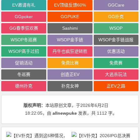
EV邀请有礼
EV顶级反馈60%
GGCare
GGpoker
GGPUKE
GG扑克
GG春季狂欢赛
Sashimi
WSOP
WSOP冬巡赛
WSOP金手链
WSOP金手链战报
WSOP高手过招
丹牛也疯狂逆转胜
优惠活动
促销活动
免费比赛
免费赛
冬巡赛
创造正EV
大逃杀玩法
德州扑克
扑克女神
正EV之路
版权声明：
本站原创文章，于2026年6月2日
18:22:05
，由
allnewpuke
发表，共 1112 字。