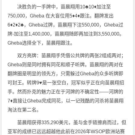
决胜负的一手牌中，苗晨翔用10♣10♦加注至
750,000，Gheba 在大盲位用5♦4♦跟注。翻牌发出
6♦2♦2♣，Gheba过牌，苗晨翔下注550,000，Gheba过
牌-加注至1,400,000，苗晨翔随即再加注到3,550,000。
Gheba选择全下，苗晨翔跟注。
双方亮牌：苗晨翔手凭借公共牌的两张2组成两对；
Gheba则是同时拥有同花和顺子听牌。苗晨翔的两对在
翻牌圈是明显的领先方，只需躲过Gheba的众多听牌即
可封王。转牌9♥是一张空白，冠军似乎正在向苗晨翔招
手。然而扑克的魅力正在于河牌的不确定性——河牌的
7♦直接让Gheba完成同花，以一记残酷的河杀将苗晨翔
淘汰在第二名。
苗晨翔获得335,290美元，虽与金手链擦肩而过，但
亚军的成绩已远远超越他此前在2026年WSOP欧洲站赛