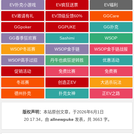
EV扑克小游戏
EV疯狂送票
EV福利
EV邀请有礼
EV顶级反馈60%
GGCare
GGpoker
GGPUKE
GG扑克
GG春季狂欢赛
Sashimi
WSOP
WSOP冬巡赛
WSOP金手链
WSOP金手链战报
WSOP高手过招
丹牛也疯狂逆转胜
优惠活动
促销活动
免费比赛
免费赛
冬巡赛
创造正EV
大逃杀玩法
德州扑克
扑克女神
正EV之路
版权声明：
本站原创文章，于2026年6月1日
20:17:34
，由
allnewpuke
发表，共 3663 字。