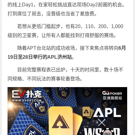
的线上Day1，在家轻松挑战直达现场Day2前圈的机会。
打到席位了就去，没晋级也当省了差旅费。
若想从更低门槛起步，也有20、110、200、1,000
级别的卫星赛，让所有人都能找到打得舒服的赛场。
随着APT台北站的成功收场，接下来焦点将转向
6
月
19
日至
28
日举行的
APL
济州站
。
目前完整赛程表已出炉，十天的时间里，数十场不
同规格、不同玩法的赛事轮番登场。