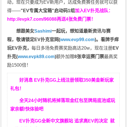
动，现在只要成为EV新用户，达成免费赛任务就可以获
得——
"EV专属大宝箱"启动码1组
加入EV扑克战队：
http://evpk7.com/96088
再送4张免费门票！
想跟美女
Sashimi
一起玩，
想知道最新资讯与赛
程，
敬请锁定EV扑克官网(
www.evp99.com
)。
看牌手痒
玩EV扑克，
每日多场免费赛奖励高达20w，现在注册
EV
扑克(
www.evpk89.com
)
额外加赠
8张幸运赛门票
最高奖
励1500倍！
好消息 EV扑克GG上线注册领取350美金新玩家
礼包！
全天24小时随机将掉落现金红包至牌局底池或玩
家余额!快体验吧
EV扑克GG
全新中文旗舰站
追求高EV
的决定
就