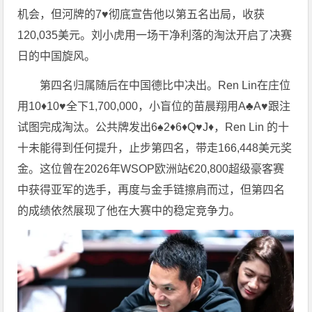
机会，但河牌的7♥彻底宣告他以第五名出局，收获
120,035美元。刘小虎用一场干净利落的淘汰开启了决赛
日的中国旋风。
第四名归属随后在中国德比中决出。Ren Lin在庄位
用10♦10♥全下1,700,000，小盲位的苗晨翔用A♣A♥跟注
试图完成淘汰。公共牌发出6♠2♦6♦Q♥J♦，Ren Lin 的十
十未能得到任何提升，止步第四名，带走166,448美元奖
金。这位曾在2026年WSOP欧洲站€20,800超级豪客赛
中获得亚军的选手，再度与金手链擦肩而过，但第四名
的成绩依然展现了他在大赛中的稳定竞争力。