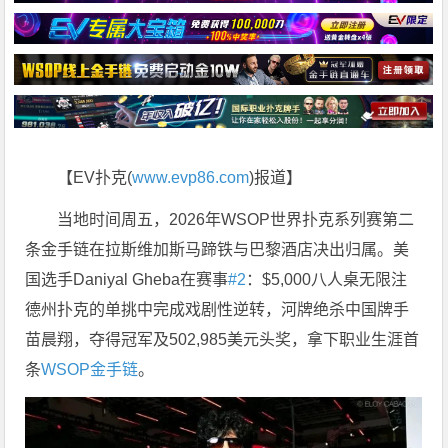
【EV扑克(
www.evp86.com
)报道】
当地时间周五，2026年WSOP世界扑克系列赛第二
条金手链在拉斯维加斯马蹄铁与巴黎酒店决出归属。美
国选手Daniyal Gheba在赛事
#2
：$5,000八人桌无限注
德州扑克的单挑中完成戏剧性逆转，河牌绝杀中国牌手
苗晨翔，夺得冠军及502,985美元头奖，拿下职业生涯首
条
WSOP金手链
。