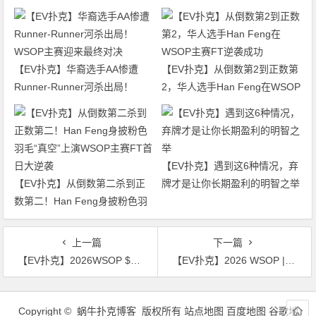
【EV扑克】华裔选手AA惨遭
【EV扑克】从倒数第2到正数第
Runner-Runner河杀出局！
2，华人选手Han Feng在WSOP
WSOP主赛迎来最终对决
主赛FT逆袭成功
【EV扑克】遇到这6种情况，弃
【EV扑克】从倒数第二杀到正
牌才是让你长期盈利的明智之举
数第二！Han Feng身披粉色羽
毛“真空”上演WSOP主赛FT首日
大逆袭
上一篇
下一篇
【EV扑克】2026WSOP $25K单挑赛：丹牛无情平推，Mizrachi击碎“地狱火”晋级16强！
【EV扑克】2026 WSOP | 王阳勇夺$5,000底池限额奥马哈冠军，拿下首条金手链
文
章
Copyright © 蜗牛扑克博客 版权所有
站点地图
百度地图
谷歌地