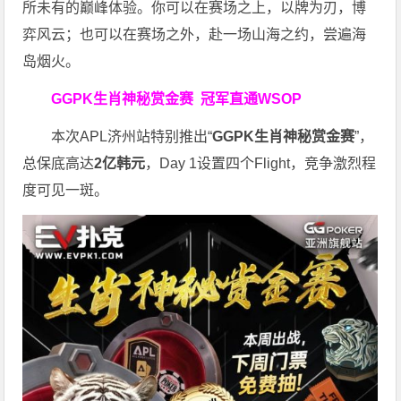
所未有的巅峰体验。
你可以在赛场之上，以牌为刃，博
弈风云；也可以在赛场之外，赴一场山海之约，尝遍海
岛烟火。
GGPK生肖神秘赏金赛
冠军直通WSOP
本次APL济州站特别推出“
GGPK
生肖神秘赏金赛
”，
总保底高达
2
亿韩元
，Day 1设置四个Flight，竞争激烈程
度可见一斑。