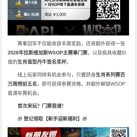
赛事冠军不仅能收获丰厚奖励，还将额外获得一张
2026
年拉斯维加斯
WSOP
主赛事门票
，以及极具收藏价
值的
生肖造型丹牛签名奖杯
。
线上玩家同样有机会参与，只要跻身
生肖系列赛百
万周榜前五名
，即可获得参赛资格，并额外解锁WSOP
直通车赛机会。
首次来玩？门票我请！
🎁
登记领取【新手迎新福利】
🎁