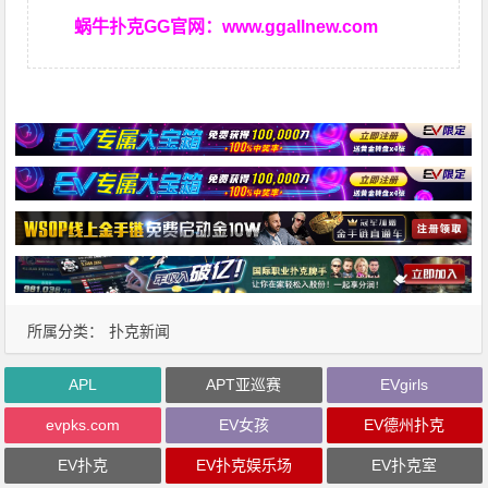
蜗牛扑克GG官网：
www.ggallnew.com
所属分类：
扑克新闻
APL
APT亚巡赛
EVgirls
evpks.com
EV女孩
EV德州扑克
EV扑克
EV扑克娱乐场
EV扑克室