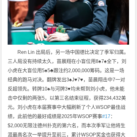
Ren Lin 出局后，另一场中国德比决定了季军归属。
三人局没有持续太久，苗晨翔在小盲位用8♠7♠全下，刘
小虎在大盲位用5♠5♣跟注约2,000,000筹码。这是一场
经典的跑马对决。翻牌发出3♠J♥7♥，苗晨翔击中7一对
反超领先。转牌10♠与河牌3♥均未帮到刘小虎，他未能
击中仅剩的两张5，以第三名结束征程，获得234,432美
元。刘小虎在本届赛事中大幅刷新了个人WSOP最佳战
绩，此前他的最好成绩是2025年WSOP赛事
#17
：
$2,000无限注德州扑克的第六名，而本次季军让他将生
涯最高名次一举提升至前三，累计WSOP奖金也获得大