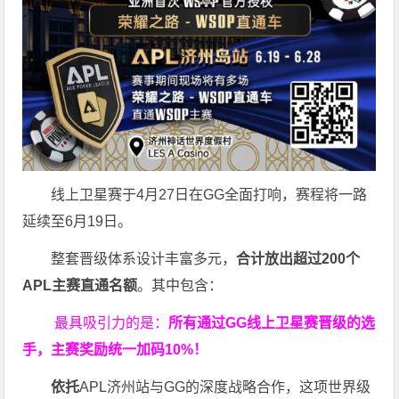
线上卫星赛于4月27日在GG全面打响，赛程将一路
延续至6月19日。
整套晋级体系设计丰富多元，
合计放出
超过200个
APL主赛直通名额
。其中包含：
最具吸引力的是：
所有通过
GG
线上卫星赛晋级的选
手，主赛奖励统一加码
10%
！
依托
APL济州站与GG的深度战略合作，这项世界级