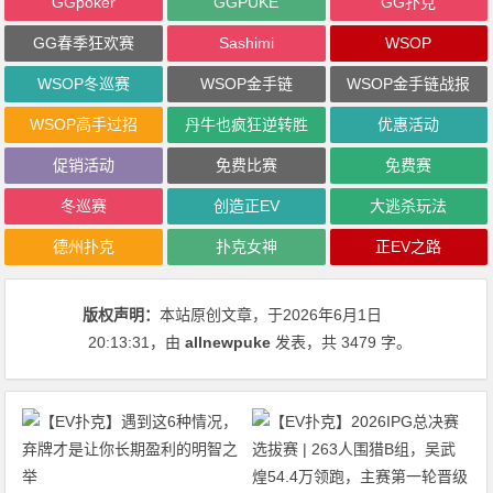
GGpoker
GGPUKE
GG扑克
GG春季狂欢赛
Sashimi
WSOP
WSOP冬巡赛
WSOP金手链
WSOP金手链战报
WSOP高手过招
丹牛也疯狂逆转胜
优惠活动
促销活动
免费比赛
免费赛
冬巡赛
创造正EV
大逃杀玩法
德州扑克
扑克女神
正EV之路
版权声明：
本站原创文章，于2026年6月1日
20:13:31
，由
allnewpuke
发表，共 3479 字。