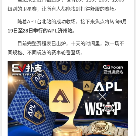
级别的卫星赛，让所有人都能找到打得舒服的赛场。
随着APT台北站的成功收场，接下来焦点将转向
6
月
19
日至
28
日举行的
APL
济州站
。
目前完整赛程表已出炉，十天的时间里，数十场不
同规格、不同玩法的赛事轮番登场。