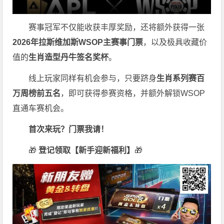
赛事冠军不仅能收获丰厚奖励，还将额外获得一张
2026
年拉斯维加斯
WSOP
主赛事门票
，以及极具收藏价
值的
生肖造型丹牛签名奖杯
。
线上玩家同样有机会参与，只要跻身
生肖系列赛百
万周榜前五名
，即可获得参赛资格，并额外解锁WSOP
直通车赛机会。
首次来玩？门票我请！
🎁
登记领取【新手迎新福利】
🎁