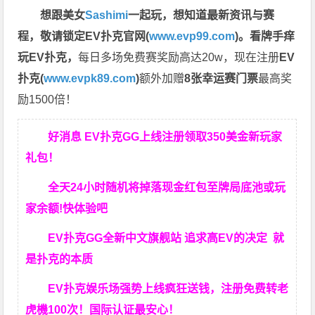
想跟美女
Sashimi
一起玩，
想知道最新资讯与赛
程，
敬请锁定EV扑克官网(
www.evp99.com
)。
看牌手痒
玩EV扑克，
每日多场免费赛奖励高达20w，现在注册
EV
扑克(
www.evpk89.com
)
额外加赠
8张幸运赛门票
最高奖
励1500倍！
好消息 EV扑克GG上线注册领取350美金新玩家
礼包！
全天24小时随机将掉落现金红包至牌局底池或玩
家余额!快体验吧
EV扑克GG
全新中文旗舰站
追求高EV
的决定
就
是扑克的本质
EV扑克娱乐场强势上线疯狂送钱，注册免费转老
虎機100次！国际认证最安心！