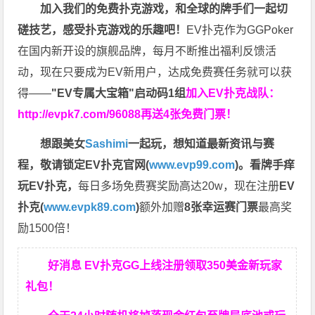
加入我们的免费扑克游戏，和全球的牌手们一起切
磋技艺，感受扑克游戏的乐趣吧！
EV扑克作为GGPoker
在国内新开设的旗舰品牌，每月不断推出福利反馈活
动，现在只要成为EV新用户，达成免费赛任务就可以获
得——
"EV专属大宝箱"启动码1组
加入EV扑克战队：
http://evpk7.com/96088
再送4张免费门票！
想跟美女
Sashimi
一起玩，
想知道最新资讯与赛
程，
敬请锁定EV扑克官网(
www.evp99.com
)。
看牌手痒
玩EV扑克，
每日多场免费赛奖励高达20w，现在注册
EV
扑克(
www.evpk89.com
)
额外加赠
8张幸运赛门票
最高奖
励1500倍！
好消息 EV扑克GG上线注册领取350美金新玩家
礼包！