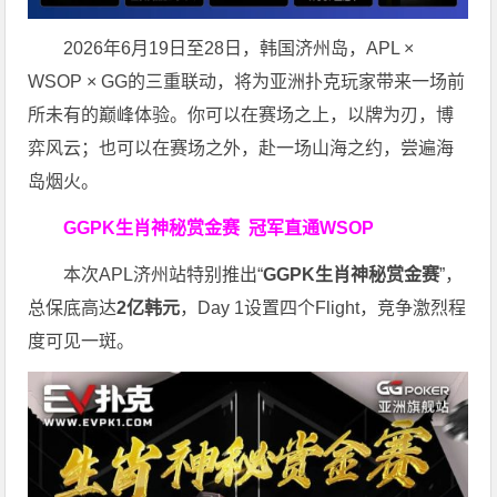
2026年6月19日至28日，韩国济州岛，APL ×
WSOP × GG的三重联动，将为亚洲扑克玩家带来一场前
所未有的巅峰体验。
你可以在赛场之上，以牌为刃，博
弈风云；也可以在赛场之外，赴一场山海之约，尝遍海
岛烟火。
GGPK生肖神秘赏金赛
冠军直通WSOP
本次APL济州站特别推出“
GGPK
生肖神秘赏金赛
”，
总保底高达
2
亿韩元
，Day 1设置四个Flight，竞争激烈程
度可见一斑。