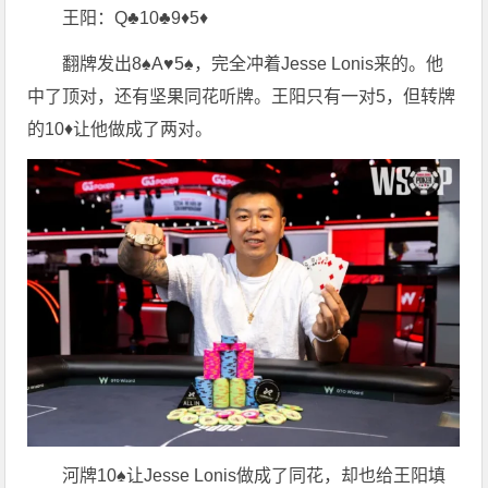
王阳：Q♣10♣9♦5♦
翻牌发出8♠A♥5♠，完全冲着Jesse Lonis来的。他
中了顶对，还有坚果同花听牌。王阳只有一对5，但转牌
的10♦让他做成了两对。
河牌10♠让Jesse Lonis做成了同花，却也给王阳填