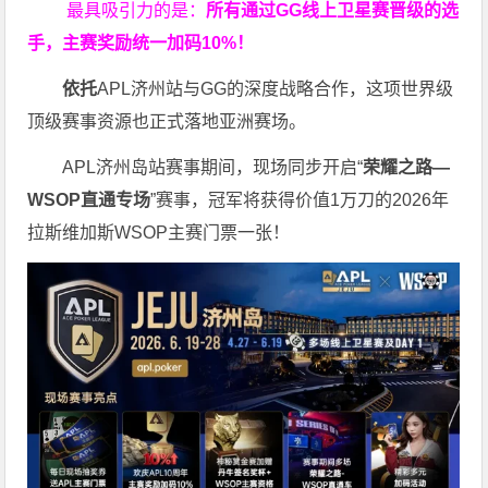
最具吸引力的是：
所有通过
GG
线上卫星赛晋级的选
手，主赛奖励统一加码
10%
！
依托
APL济州站与GG的深度战略合作，这项世界级
顶级赛事资源也正式落地亚洲赛场。
APL济州岛站赛事期间，现场同步开启“
荣耀之路
—
WSOP
直通专场
”赛事，冠军将获得价值1万刀的2026年
拉斯维加斯WSOP主赛门票一张！