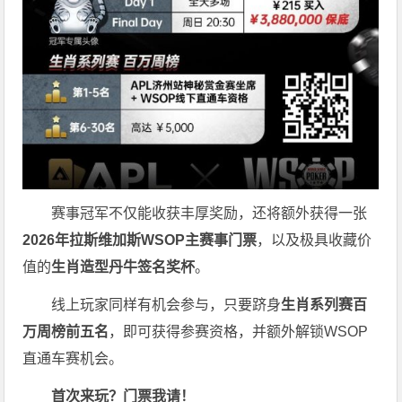
赛事冠军不仅能收获丰厚奖励，还将额外获得一张
2026
年拉斯维加斯
WSOP
主赛事门票
，以及极具收藏价
值的
生肖造型丹牛签名奖杯
。
线上玩家同样有机会参与，只要跻身
生肖系列赛百
万周榜前五名
，即可获得参赛资格，并额外解锁WSOP
直通车赛机会。
首次来玩？门票我请！