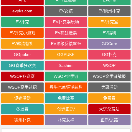
APL
APT亚巡赛
EVgirls
evpks.com
EV女孩
EV德州扑克
EV扑克
EV扑克娱乐场
EV扑克室
EV扑克小游戏
EV疯狂送票
EV福利
EV邀请有礼
EV顶级反馈60%
GGCare
GGpoker
GGPUKE
GG扑克
GG春季狂欢赛
Sashimi
WSOP
WSOP冬巡赛
WSOP金手链
WSOP金手链战报
WSOP高手过招
丹牛也疯狂逆转胜
优惠活动
促销活动
免费比赛
免费赛
冬巡赛
创造正EV
大逃杀玩法
德州扑克
扑克女神
正EV之路