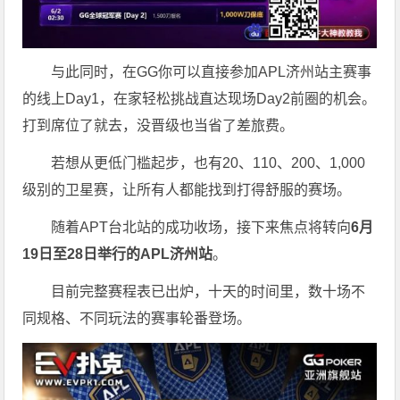
与此同时，在GG你可以直接参加APL济州站主赛事
的线上Day1，在家轻松挑战直达现场Day2前圈的机会。
打到席位了就去，没晋级也当省了差旅费。
若想从更低门槛起步，也有20、110、200、1,000
级别的卫星赛，让所有人都能找到打得舒服的赛场。
随着APT台北站的成功收场，接下来焦点将转向
6
月
19
日至
28
日举行的
APL
济州站
。
目前完整赛程表已出炉，十天的时间里，数十场不
同规格、不同玩法的赛事轮番登场。