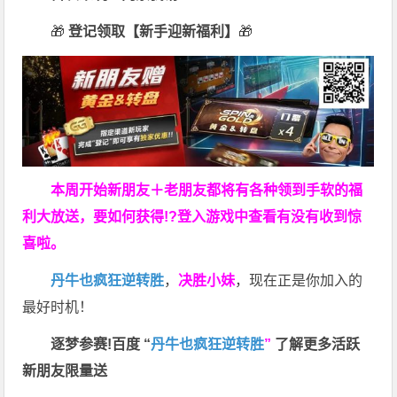
🎁
登记领取【新手迎新福利】
🎁
本周开始新朋友＋老朋友都将有各种领到手软的福
利大放送，要如何获得!?登入游戏中查看有没有收到惊
喜啦。
丹牛也疯狂逆转胜
，
决胜小妹
，现在正是你加入的
最好时机！
逐梦参赛!百度 “
丹牛也疯狂逆转胜
”
了解更多
活跃
新朋友限量送