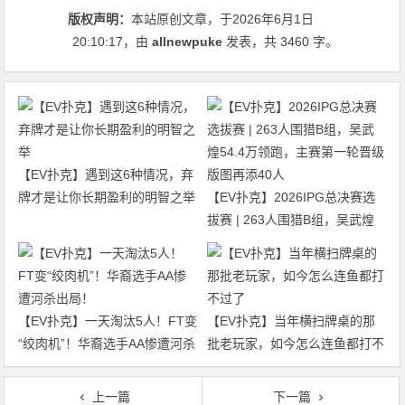
版权声明：
本站原创文章，于2026年6月1日
20:10:17
，由
allnewpuke
发表，共 3460 字。
【EV扑克】遇到这6种情况，弃
牌才是让你长期盈利的明智之举
【EV扑克】2026IPG总决赛选
拔赛 | 263人围猎B组，吴武煌
54.4万领跑，主赛第一轮晋级版
图再添40人
【EV扑克】一天淘汰5人！FT变
【EV扑克】当年横扫牌桌的那
“绞肉机”！华裔选手AA惨遭河杀
批老玩家，如今怎么连鱼都打不
出局！
过了
上一篇
下一篇