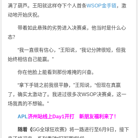
满了葫芦。王阳就这样夺下个人首条
WSOP金手链
，激
动地开始庆祝。
带着如此悬殊的劣势进入决赛桌，他当时是什么心
态？
“我一直很有信心，”王阳说，“我记分牌很短，但我
始终相信自己能赢。”
你在他脸上能看到那份难掩的兴奋。
“拿下手链之前我很平静，”王阳说，“但现在真赢
了，确实太激动了。我进过很多次WSOP决赛桌，这一
场我真的不想输。”
APL
济州站线上Day1开打
新朋友福利来了！
随着《
GG全球狂欢赛》将一路进行至6月9日，接下