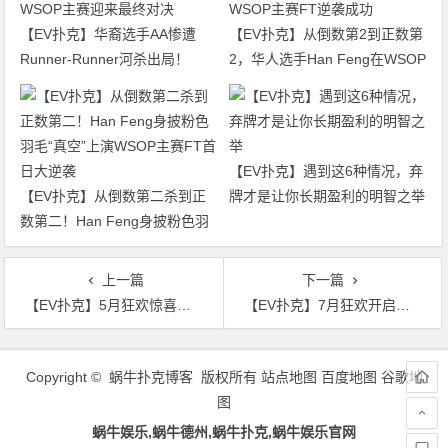
【EV扑克】华裔选手AA惨遭
【EV扑克】从倒数第2到正数第
Runner-Runner河杀出局！
2，华人选手Han Feng在WSOP
WSOP主赛迎来最终对决
主赛FT逆袭成功
【EV扑克】遇到这6种情况，弃
【EV扑克】从倒数第二杀到正
牌才是让你长期盈利的明智之举
数第二！Han Feng身披粉色羽
毛“真空”上演WSOP主赛FT首日
大逆袭
上一篇
下一篇
【EV扑克】5月狂欢惊喜，史无前例促销活动来袭
【EV扑克】7月狂欢开启：$1200万美金现金雨，全游戏都能赢！
文
章
Copyright © 蜗牛扑克博客 版权所有
站点地图
百度地图
谷歌地
导
图
航
蜗牛娱乐,蜗牛德州,蜗牛扑克,蜗牛娱乐官网