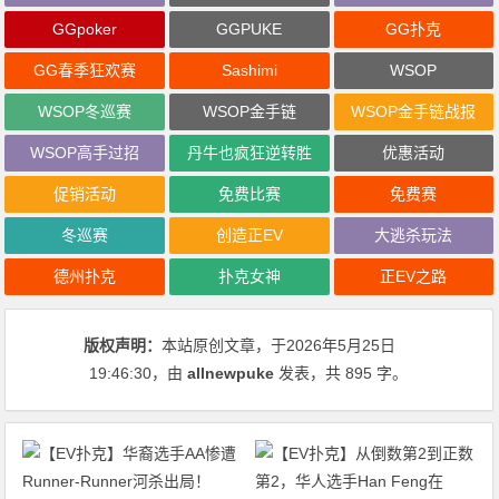
GGpoker
GGPUKE
GG扑克
GG春季狂欢赛
Sashimi
WSOP
WSOP冬巡赛
WSOP金手链
WSOP金手链战报
WSOP高手过招
丹牛也疯狂逆转胜
优惠活动
促销活动
免费比赛
免费赛
冬巡赛
创造正EV
大逃杀玩法
德州扑克
扑克女神
正EV之路
版权声明：
本站原创文章，于2026年5月25日
19:46:30
，由
allnewpuke
发表，共 895 字。