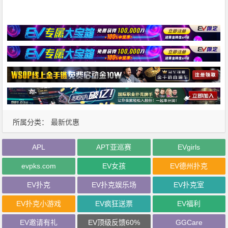
所属分类：
最新优惠
APL
APT亚巡赛
EVgirls
evpks.com
EV女孩
EV德州扑克
EV扑克
EV扑克娱乐场
EV扑克室
EV扑克小游戏
EV疯狂送票
EV福利
EV邀请有礼
EV顶级反馈60%
GGCare