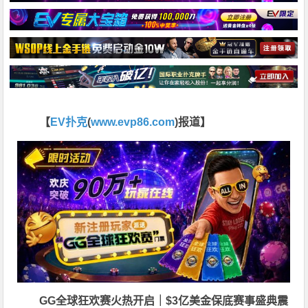
【
EV扑克
(
www.evp86.com
)报道】
GG全球狂欢赛火热开启｜$3亿美金保底赛事盛典震