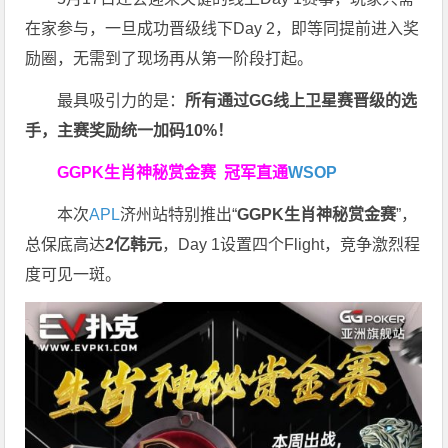
在家参与，一旦成功晋级线下Day 2，即等同提前进入奖
励圈，无需到了现场再从第一阶段打起。
最具吸引力的是：
所有通过
GG
线上卫星赛晋级的选
手，主赛奖励统一加码
10%
！
GGPK生肖神秘赏金赛
冠军直通
WSOP
本次
APL
济州站特别推出“
GGPK
生肖神秘赏金赛
”，
总保底高达
2
亿韩元
，Day 1设置四个Flight，竞争激烈程
度可见一斑。