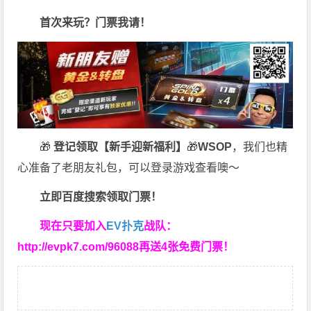
首次来玩？门票我请！
🎁
登记领取【新手迎新福利】
🎁
WSOP
，我们也精
心准备了老朋友礼包，可以登录游戏查看噢～
立即百度搜索领取门票！
现在只要加入
EV扑克
战队：
http://evpk7.com/96088
再送4张免费门票！