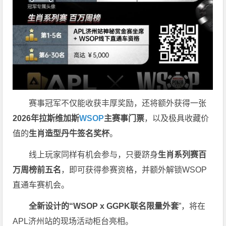
赛事冠军不仅能收获丰厚奖励，还将额外获得一张
2026
年拉斯维加斯
WSOP
主赛事门票
，以及极具收藏价
值的
生肖造型丹牛签名奖杯
。
线上玩家同样有机会参与，只要跻身
生肖系列赛百
万周榜前五名
，即可获得参赛资格，并额外解锁WSOP
直通车赛机会。
全新设计的“
WSOP x GGPK
联名限量外套
”，将在
APL济州站的现场活动柜台亮相。