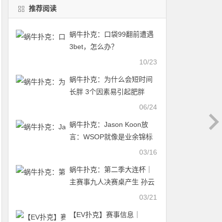
推荐阅读
蜗牛扑克：口袋99翻前遭遇
3bet，怎么办？
10/23
蜗牛扑克：为什么会短时间
长胖 3个因素易引起肥胖
06/24
蜗牛扑克：Jason Koon放
言：WSOP就像是业余锦标
赛，手链多不代表最优秀
03/16
蜗牛扑克：第二季大连杯｜
主赛事九人决赛桌产生 孙云
升领跑全场！
03/21
【EV扑克】赛事信息｜