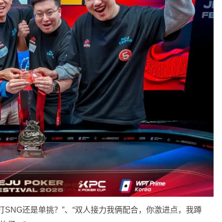
打SNG还是单挑？”、“双人接力我俩配合，你激进点，我蹲