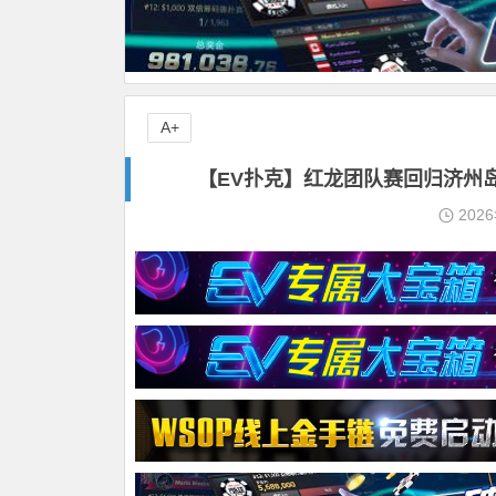
A+
【EV扑克】红龙团队赛回归济州岛
202