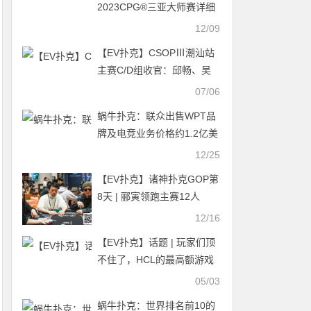
2023CPG®三亚大师赛详细
赛程赛制发布
12/09
【EV扑克】CSOPⅢ潮汕站
主赛C/D组收官：邱畅、吴
津分领两组，主赛第二轮7月
07/06
6日开战
蜗牛扑克：联众出售WPT品
牌及电竞业务价格约1.2亿美
元
12/25
【EV扑克】诸神扑克GOP第
8天 | 郦寅领跑主赛12人
12/16
【EV扑克】话题 | 玩家们顶
不住了，HCL的最高额游戏
入场费降低至50万美元
05/03
蜗牛扑克：世界排名前10的