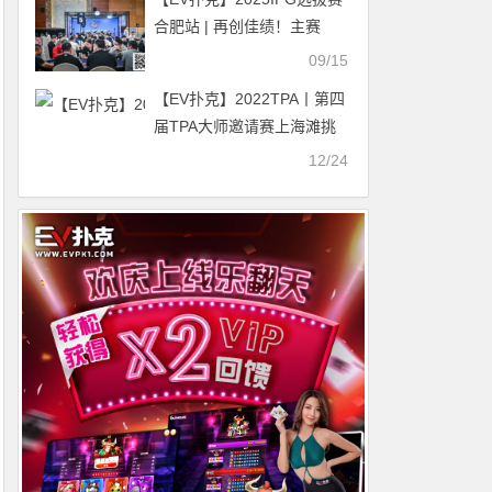
合肥站 | 再创佳绩！主赛
1608人次参赛刷新历史记
09/15
录，456人晋级第二轮，胡
【EV扑克】2022TPA丨第四
焕、董平，分别领跑C/D组
届TPA大师邀请赛上海滩挑
战赛共213人次参赛 38人晋
12/24
级决赛