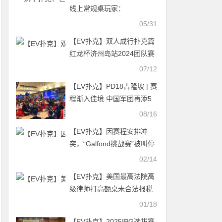
线上常规桌玩家：
MMAsherdog
05/31
【EV扑克】双人成行扑克篇
红龙杯济州岛站2024团队赛
来了！
07/12
【EV扑克】PD18吉隆坡 | 赛
程渐入佳境 中国军团再添5
冠！中国选手Zhao
08/16
XiaoWen获得单日豪客赛冠
【EV扑克】因赛程安排冲
军
突，“Galfond挑战赛”被叫停
02/14
【EV扑克】美国最高法院高
级律师打高额桌未合法报税
遭起诉，曾易名参加HCL百
01/18
万刀游戏
【EV扑克】2025IPG选拔赛