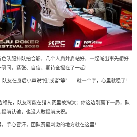
各色队服排队拍合影，几个人肩并肩站好，一起喊出事先想好
一瞬间，紧张、自信、期待全搅在了一起！
队友在身后小声说“推”或者“等”——就一个字，心里就稳了！
边领先，队友可能在猎人赛里被淘汰；你这边刚赢下一局，队
人提前认输，也没人敢提前庆祝。
幕，手心冒汗，团队赛最刺激的地方就在这里！