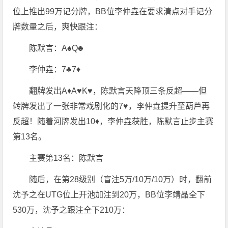
位上推出99万记分牌，BB位李仲垚在要求清点对手记分
牌数量之后，爽快跟注：
陈默言：A♠️Q♣️
李仲垚：7♣️7♦️
翻牌发出A♦️A♥️K♥️，陈默言天降顶三条反超——但
转牌发出了一张非常戏剧化的7♥️，李仲垚提升至葫芦再
反超！随着河牌发出10♦️，李仲垚获胜，陈默言止步主赛
第13名。
主赛第13名：陈默言
随后，在第28级别（盲注5万/10万/10万）时，翻前
沈予之在UTG位上开池加注到20万，BB位李靖晶全下
530万，沈予之跟注全下210万：