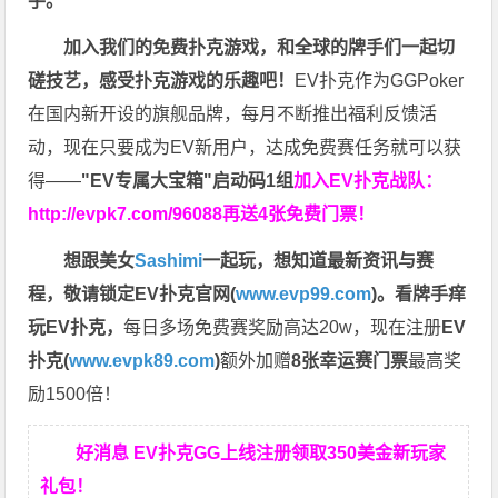
手。
加入我们的免费扑克游戏，和全球的牌手们一起切
磋技艺，感受扑克游戏的乐趣吧！
EV扑克作为GGPoker
在国内新开设的旗舰品牌，每月不断推出福利反馈活
动，现在只要成为EV新用户，达成免费赛任务就可以获
得——
"EV专属大宝箱"启动码1组
加入EV扑克战队：
http://evpk7.com/96088
再送4张免费门票！
想跟美女
Sashimi
一起玩，
想知道最新资讯与赛
程，
敬请锁定EV扑克官网(
www.evp99.com
)。
看牌手痒
玩EV扑克，
每日多场免费赛奖励高达20w，现在注册
EV
扑克(
www.evpk89.com
)
额外加赠
8张幸运赛门票
最高奖
励1500倍！
好消息 EV扑克GG上线注册领取350美金新玩家
礼包！