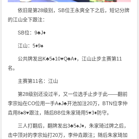
依旧是第28级别，SB位王永爽全下之后，短记分牌
的江山全下跟注：
SB位：9♣️J♦️
江山：5♦️9♠️
公共牌发出K♣️5♠️10♥️Q♣️A♦️，江山止步主赛第11
名。
主赛第11名：江山
第28级别还没过半，又一位选手止步于此——翻前
李宗灿在CO位用一手A♠️J♣️开池加注20万，BTN位李仲
垚用8♠️8♥️跟注，随后BB位朱家琦用5♥️3♦️防守。
三人打翻后，翻牌发出3♣️5♠️J♦️，朱家琦过牌之后，
击中顶对的李宗灿打20万，李仲垚跟注；随后朱家琦加