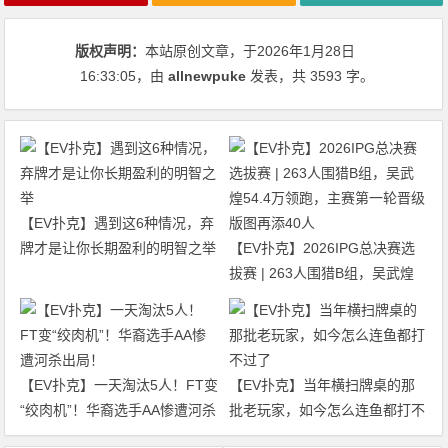
版权声明：
本站原创文章，于2026年1月28日
16:33:05
，由
allnewpuke
发表，共 3593 字。
【EV扑克】遇到这6种情况，弃
牌才是让你长期盈利的明智之举
【EV扑克】2026IPG总决赛选
拔赛 | 263人围猎B组，吴武煌
54.4万领跑，主赛第一轮晋级版
图再添40人
【EV扑克】一天淘汰5人！FT变
【EV扑克】当年横扫牌桌的那
“绞肉机”！华裔选手AA惨遭河杀
批老玩家，如今怎么连鱼都打不
出局！
过了