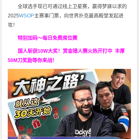
全球选手现已可通过线上卫星赛，赢得梦寐以求的
2025
WSOP
主赛事门票，向世界扑克最高殿堂发起进
攻！
特别加码～每日免费席位赛
国人斩获
10W
大奖！
赏金猎人赛火热开打中 丰厚
50M刀奖励等你来战！