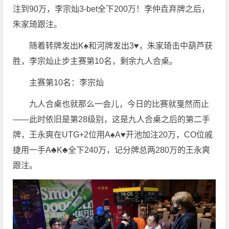
注到90万，李宗灿3-bet全下200万！李仲垚弃牌之后，
朱家琦跟注。
随着转牌发出K♠️和河牌发出3♥️，朱家琦击中葫芦获
胜，李宗灿止步主赛第10名，剩余九人合桌。
主赛第10名：李宗灿
九人合桌也就那么一会儿，今日的比赛就戛然而止
——此时依旧是第28级别，这是九人合桌之后的第二手
牌，王永爽在UTG+2位用A♠️A♥️开池加注20万，CO位戚
捷用一手A♣️K♣️全下240万，记分牌总两280万的王永爽
跟注。