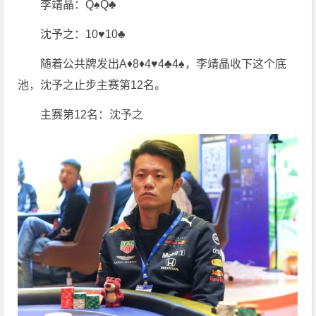
李靖晶：Q♠️Q♣️
沈予之：10♥️10♣️
随着公共牌发出A♦️8♦️4♥️4♣️4♠️，李靖晶收下这个底
池，沈予之止步主赛第12名。
主赛第12名：沈予之