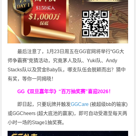
最后注意了，1月23日周五在GG官网将举行“GG大
师争霸赛”竞猜活动，究竟茅人及队、Yuki队、Andy
Stacks队以及赏金Baby队，哪支队伍会脱颖而出？猜中
有奖，等你一同揭晓！
GG《双旦嘉年华》
“百万抽奖赛”喜迎2026！
即日起，只要玩牌并触发
GGCare
(被超级bb的输家)
或GGCheers (超大底池的赢家)，即可自动受邀至每天两
小时一场的Stage1抽奖赛。