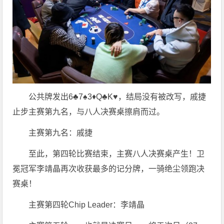
公共牌发出6♣️7♠️3♦️Q♣️K♥️，结局没有被改写，戚捷
止步主赛第九名，与八人决赛桌擦肩而过。
主赛第九名：戚捷
至此，第四轮比赛结束，主赛八人决赛桌产生！卫
冕冠军李靖晶再次收获最多的记分牌，一骑绝尘领跑决
赛桌！
主赛第四轮Chip Leader：李靖晶