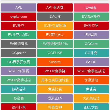
APL
APT亚巡赛
EVgirls
evpks.com
EV女孩
EV德州扑克
EV扑克
EV扑克娱乐场
EV扑克室
EV扑克小游戏
EV疯狂送票
EV福利
EV邀请有礼
EV顶级反馈60%
GGCare
GGpoker
GGPUKE
GG扑克
GG春季狂欢赛
Sashimi
WSOP
WSOP冬巡赛
WSOP金手链
WSOP金手链战报
WSOP高手过招
丹牛也疯狂逆转胜
优惠活动
促销活动
免费比赛
免费赛
冬巡赛
创造正EV
大逃杀玩法
德州扑克
扑克女神
正EV之路