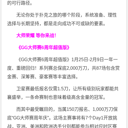
的可行路径。
无论你处于扑克之旅的哪个阶段，系统准备、理性
选择与长期坚持，都是走向成功不可或缺的要素。
大师荣耀 等你来战！
《GG大师赛6周年超值版》
《GG大师赛6周年超值版》1月25日-2月9日一年一
度、重磅回归！系列赛总保底2,000万刀，共87场包含赏
金赛、深筹赛、豪客赛等丰富选择。
卫星赛最低报名仅需1.5刀，让所有级别玩家都能共
襄盛举，一条命赛制也意味着级高含金量的冠军。
而其中最受瞩目的，当属150刀报名、1,000万刀保
底“GG大师赛周年庆”。这场主赛事将有7个Day1开放挑
战，亚洲、美洲和欧洲选手分别都能参与相对应时区赛