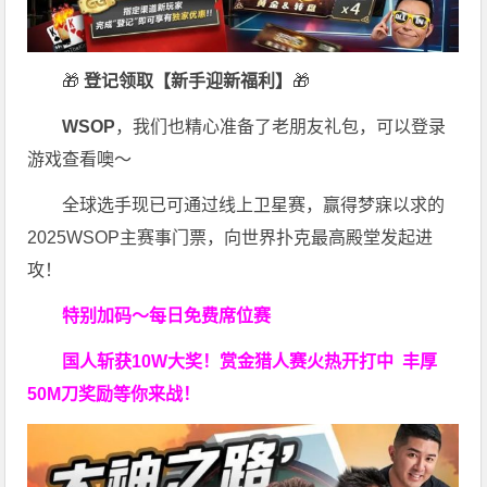
🎁
登记领取【新手迎新福利】
🎁
WSOP
，我们也精心准备了老朋友礼包，可以登录
游戏查看噢～
全球选手现已可通过线上卫星赛，赢得梦寐以求的
2025WSOP主赛事门票，向世界扑克最高殿堂发起进
攻！
特别加码～每日免费席位赛
国人斩获
10W
大奖！
赏金猎人赛火热开打中 丰厚
50M刀奖励等你来战！