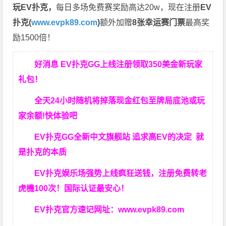
玩EV扑克，
每日多场免费赛奖励高达20w，现在注册
EV
扑克(
www.evpk89.com
)
额外加赠
8张幸运赛门票
最高奖
励1500倍！
好消息 EV扑克GG上线注册领取350美金新玩家
礼包！
全天24小时随机将掉落现金红包至牌局底池或玩
家余额!快体验吧
EV扑克GG
全新中文旗舰站
追求高EV
的决定
就
是扑克的本质
EV扑克娱乐场强势上线疯狂送钱，注册免费转老
虎機100次！国际认证最安心！
EV扑克官方速记网址：
www.evpk89.com