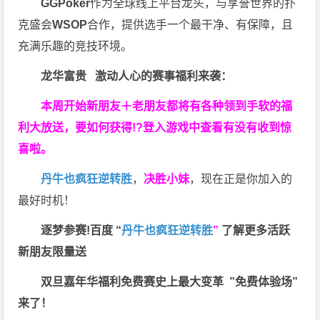
GGPoker
作为全球线上平台龙头，与享誉世界的扑
克盛会
WSOP
合作，提供选手一个最干净、有保障，且
充满乐趣的竞技环境。
龙华富贵 激动人心的赛事福利来袭：
本周开始新朋友＋老朋友都将有各种领到手软的福
利大放送，要如何获得!?登入游戏中查看有没有收到惊
喜啦。
丹牛也疯狂逆转胜
，
决胜小妹
，现在正是你加入的
最好时机！
逐梦参赛!百度 “
丹牛也疯狂逆转胜
”
了解更多
活跃
新朋友限量送
双旦嘉年华福利
免费赛史上最大变革
”免费体验场”
来了！