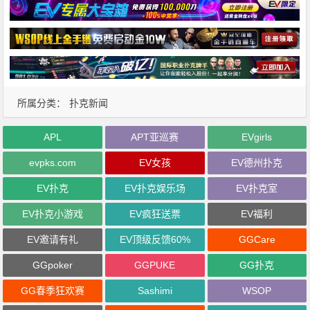
所属分类：
扑克新闻
APL
APT亚巡赛
EVgirls
evpks.com
EV女孩
EV德州扑克
EV扑克
EV扑克娱乐场
EV扑克室
EV扑克小游戏
EV疯狂送票
EV福利
EV邀请有礼
EV顶级反馈60%
GGCare
GGpoker
GGPUKE
GG扑克
GG春季狂欢赛
Sashimi
WSOP