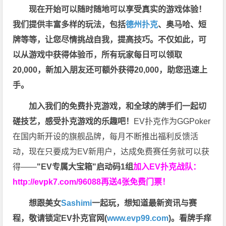
现在开始可以随时随地可以享受真实的游戏体验！
我们提供丰富多样的玩法，包括
德州扑克
、奥马哈、短
牌等等，让您尽情挑战自我，提高技巧。不仅如此，
可
以从游戏中获得体验币，所有玩家每日可以领取
20,000，新加入朋友还可额外获得20,000，助您迅速上
手。
加入我们的免费扑克游戏，和全球的牌手们一起切
磋技艺，感受扑克游戏的乐趣吧！
EV扑克作为GGPoker
在国内新开设的旗舰品牌，每月不断推出福利反馈活
动，现在只要成为EV新用户，达成免费赛任务就可以获
得——
"EV专属大宝箱"启动码1组
加入EV扑克战队：
http://evpk7.com/96088
再送4张免费门票！
想跟美女
Sashimi
一起玩，
想知道最新资讯与赛
程，
敬请锁定EV扑克官网(
www.evp99.com
)。
看牌手痒