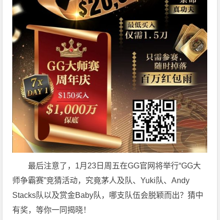
最后注意了，1月23日周五在GG官网将举行“GG大
师争霸赛”竞猜活动，究竟茅人及队、Yuki队、Andy
Stacks队以及赏金Baby队，哪支队伍会脱颖而出？猜中
有奖，等你一同揭晓！