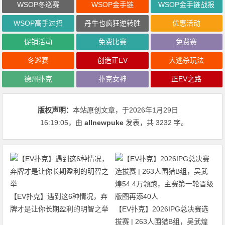
WSOP冬巡赛
WSOP金手链
WSOP金手链战报
WSOP高手过招
丹牛也疯狂逆转胜
优惠活动
促销活动
免费比赛
免费赛
冬巡赛
创造正EV
大逃杀玩法
德州扑克
扑克女神
正EV之路
版权声明：
本站原创文章，于2026年1月29日
16:19:05
，由
allnewpuke
发表，共 3232 字。
【EV扑克】遇到这6种情况，弃
牌才是让你长期盈利的明智之举
【EV扑克】2026IPG总决赛选
拔赛 | 263人围猎B组，吴武煌