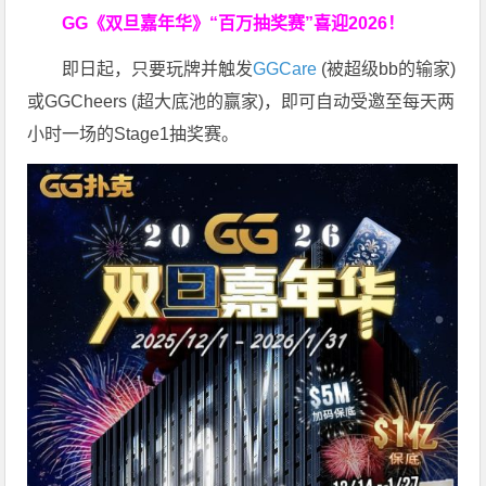
GG《双旦嘉年华》
“百万抽奖赛”喜迎2026！
即日起，只要玩牌并触发
GGCare
(被超级bb的输家)
或GGCheers (超大底池的赢家)，即可自动受邀至每天两
小时一场的Stage1抽奖赛。