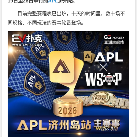
19
日至
28
日举行的
APL
济州站
。
目前完整赛程表已出炉，十天的时间里，数十场不
同规格、不同玩法的赛事轮番登场。