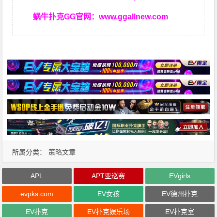
蜗牛扑克GG官网：
www.ggallnew.com
所属分类：
策略文章
APL
APT亚巡赛
EVgirls
evpks.com
EV女孩
EV德州扑克
EV扑克
EV扑克娱乐场
EV扑克室