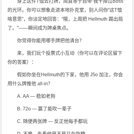
穿上这件T恤去打牌，简直等于自带“我干掉过Boss”
的光环。你可以想象走进本地扑克室，别人问你“这T恤
啥意思”，你淡定地回答：“哦，上周把 Hellmuth 踢出局
了。”——瞬间成为牌桌焦点。
你觉得你能用哪手牌把他清台？
来，我们玩个投票式小互动（你可以在评论区留下
你的答案）：
假如你坐在Hellmuth的下家，他用 J5o 加注，你会
用什么牌推他 all-in？
A. AA — 稳如老狗
B. 72o — 赢了能吹一辈子
C. 随便两张牌 — 反正他每手都玩
D. 不推，先看他是不是又在吃糖