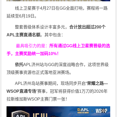
线上卫星赛于4月27日在GG全面打响，赛程将一路
延续至6月19日。
整套晋级体系设计丰富多元，
合计放出
超过200个
APL主赛直通名额
。其中包含：
最具吸引力的是：
所有通过
GG
线上卫星赛晋级的选
手，主赛奖励统一加码
10%
！
依托
APL济州站与GG的深度战略合作，这项世界级
顶级赛事资源也正式落地亚洲赛场。
APL济州岛站赛事期间，现场同步开启“
荣耀之路
—
WSOP
直通专场
”赛事，冠军将获得价值1万刀的2026年
拉斯维加斯WSOP主赛门票一张！