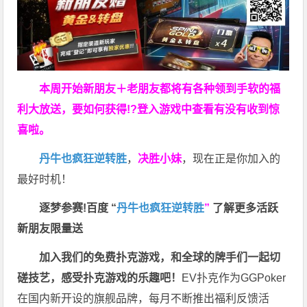
本周开始新朋友＋老朋友都将有各种领到手软的福
利大放送，要如何获得!?登入游戏中查看有没有收到惊
喜啦。
丹牛也疯狂逆转胜
，
决胜小妹
，现在正是你加入的
最好时机！
逐梦参赛!百度 “
丹牛也疯狂逆转胜
”
了解更多
活跃
新朋友限量送
加入我们的免费扑克游戏，和全球的牌手们一起切
磋技艺，感受扑克游戏的乐趣吧！
EV扑克作为GGPoker
在国内新开设的旗舰品牌，每月不断推出福利反馈活