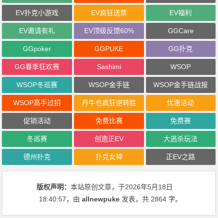
EV扑克小游戏
EV疯狂送票
EV福利
EV邀请有礼
EV顶级反馈60%
GGCare
GGpoker
GGPUKE
GG扑克
GG春季狂欢赛
Sashimi
WSOP
WSOP冬巡赛
WSOP金手链
WSOP金手链战报
WSOP高手过招
丹牛也疯狂逆转胜
优惠活动
促销活动
免费比赛
免费赛
冬巡赛
创造正EV
大逃杀玩法
德州扑克
扑克女神
正EV之路
版权声明：
本站原创文章，于2026年5月18日
18:40:57
，由
allnewpuke
发表，共 2864 字。