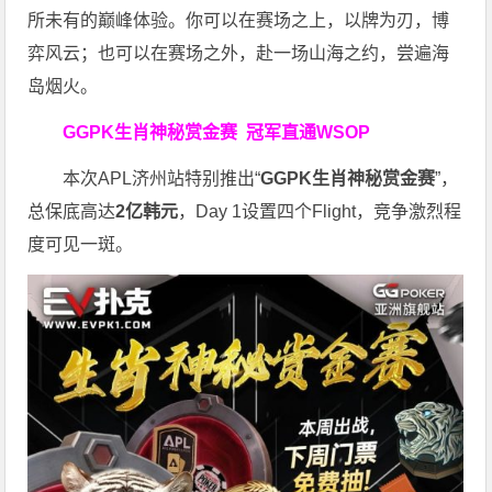
所未有的巅峰体验。
你可以在赛场之上，以牌为刃，博
弈风云；也可以在赛场之外，赴一场山海之约，尝遍海
岛烟火。
GGPK生肖神秘赏金赛
冠军直通WSOP
本次APL济州站特别推出“
GGPK
生肖神秘赏金赛
”，
总保底高达
2
亿韩元
，Day 1设置四个Flight，竞争激烈程
度可见一斑。