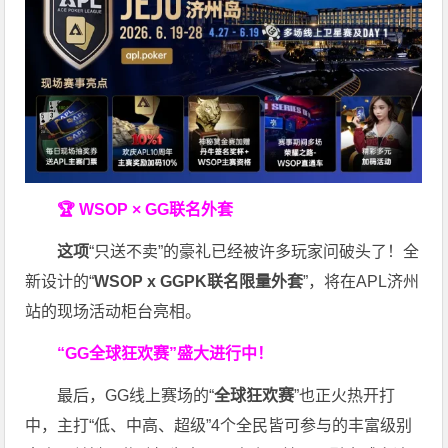
🏆 WSOP × GG联名外套
这项
“只送不卖”的豪礼已经被许多玩家问破头了！全
新设计的“
WSOP x GGPK
联名限量外套
”，将在APL济州
站的现场活动柜台亮相。
“GG全球狂欢赛”盛大进行中！
最后，GG线上赛场的“
全球狂欢赛
”也正火热开打
中，主打“低、中高、超级”4个全民皆可参与的丰富级别