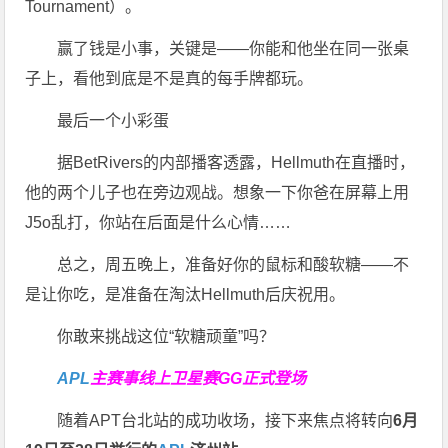
Tournament）。
赢了钱是小事，关键是——你能和他坐在同一张桌
子上，看他到底是不是真的每手牌都玩。
最后一个小彩蛋
据BetRivers的内部播客透露，Hellmuth在直播时，
他的两个儿子也在旁边观战。想象一下你爸在屏幕上用
J5o乱打，你站在后面是什么心情……
总之，周五晚上，准备好你的鼠标和酸软糖——不
是让你吃，是准备在淘汰Hellmuth后庆祝用。
你敢来挑战这位“软糖顽童”吗？
APL
主赛事线上卫星赛
GG正式登场
随着APT台北站的成功收场，接下来焦点将转向
6
月