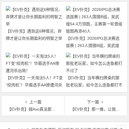
【EV扑克】遇到这6种情况，弃
牌才是让你长期盈利的明智之举
【EV扑克】2026IPG总决赛选
拔赛 | 263人围猎B组，吴武煌
54.4万领跑，主赛第一轮晋级版
图再添40人
【EV扑克】一天淘汰5人！FT变
【EV扑克】当年横扫牌桌的那
“绞肉机”！华裔选手AA惨遭河杀
批老玩家，如今怎么连鱼都打不
出局！
过了
上一篇
下一篇
【EV扑克】弱Axo真没那么差，这些场景下可以亮剑
【EV扑克】那一推，让我看清了自己——“紧弱”式人生的认知突围
文