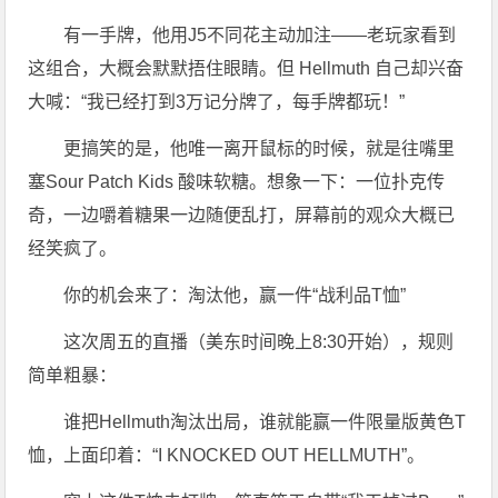
有一手牌，他用J5不同花主动加注——老玩家看到
这组合，大概会默默捂住眼睛。但 Hellmuth 自己却兴奋
大喊：“我已经打到3万记分牌了，每手牌都玩！”
更搞笑的是，他唯一离开鼠标的时候，就是往嘴里
塞Sour Patch Kids 酸味软糖。想象一下：一位扑克传
奇，一边嚼着糖果一边随便乱打，屏幕前的观众大概已
经笑疯了。
你的机会来了：淘汰他，赢一件“战利品T恤”
这次周五的直播（美东时间晚上8:30开始），规则
简单粗暴：
谁把Hellmuth淘汰出局，谁就能赢一件限量版黄色T
恤，上面印着：“I KNOCKED OUT HELLMUTH”。