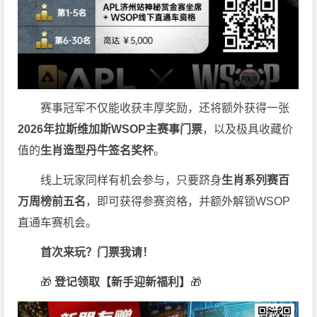
赛事冠军不仅能收获丰厚奖励，还将额外获得一张
2026
年拉斯维加斯
WSOP
主赛事门票
，以及极具收藏价
值的
生肖造型丹牛签名奖杯
。
线上玩家同样有机会参与，只要跻身
生肖系列赛百
万周榜前五名
，即可获得参赛资格，并额外解锁WSOP
直通车赛机会。
首次来玩？门票我请！
🎁
登记领取【新手迎新福利】
🎁