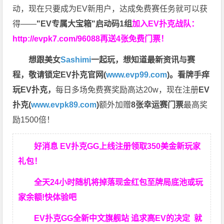
动，现在只要成为EV新用户，达成免费赛任务就可以获
得——
"EV专属大宝箱"启动码1组
加入EV扑克战队：
http://evpk7.com/96088
再送4张免费门票！
想跟美女
Sashimi
一起玩，
想知道最新资讯与赛
程，
敬请锁定EV扑克官网(
www.evp99.com
)。
看牌手痒
玩EV扑克，
每日多场免费赛奖励高达20w，现在注册
EV
扑克(
www.evpk89.com
)
额外加赠
8张幸运赛门票
最高奖
励1500倍！
好消息 EV扑克GG上线注册领取350美金新玩家
礼包！
全天24小时随机将掉落现金红包至牌局底池或玩
家余额!快体验吧
EV扑克GG
全新中文旗舰站
追求高EV
的决定
就