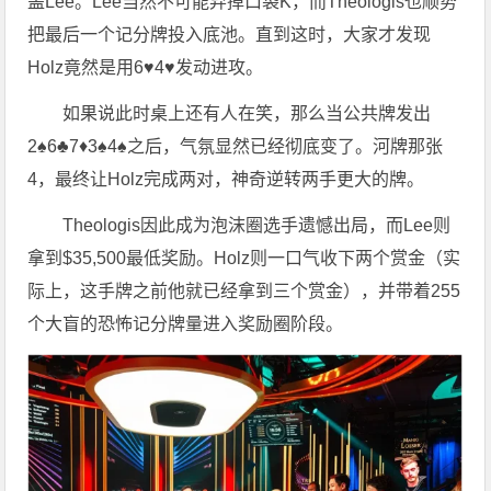
盖Lee。Lee当然不可能弃掉口袋K，而Theologis也顺势
把最后一个记分牌投入底池。直到这时，大家才发现
Holz竟然是用6♥4♥发动进攻。
如果说此时桌上还有人在笑，那么当公共牌发出
2♠6♣7♦3♠4♠之后，气氛显然已经彻底变了。河牌那张
4，最终让Holz完成两对，神奇逆转两手更大的牌。
Theologis因此成为泡沫圈选手遗憾出局，而Lee则
拿到$35,500最低奖励。Holz则一口气收下两个赏金（实
际上，这手牌之前他就已经拿到三个赏金），并带着255
个大盲的恐怖记分牌量进入奖励圈阶段。