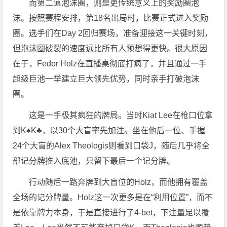
而第二道泡沫圈，则是更传统意义上的奖励圈泡
沫。按照赛程安排，第18名出局时，比赛正式进入奖励
圈。选手们在Day 2回归赛场，准备迎接这一关键时刻，
但泡沫圈破裂的速度远比所有人预想得更快。很大原因
在于，Fedor Holz在直播桌彻底打疯了，并且通过一手
超级巨池一举建立巨大领先优势，同时亲手打破泡沫
圈。
这是一手极其疯狂的牌局。当时Kiat Lee在枪口位拿
到K♠K♣，以30个大盲率先加注。坐在他后一位、手握
24个大盲的Alex Theologis则看到口袋J，随后几乎将全
部记分牌推入底池，只留下最后一个记分牌。
行动随后一路弃牌到大盲位的Holz，而他拥有覆盖
全场的记分牌量。Holz这一次更多是在“利用位置”，而不
是依靠牌力本身，于是直接进行了4-bet，下注量足以覆