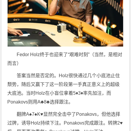
Fedor Holz终于也迎来了“艰难时刻”（当然，是相对
而言）
答案当然是否定的。Holz很快通过几个小底池止住
颓势，随后又赢下了这一阶段第一手真正意义上的超级
大底池。当时Holz在小盲位拿着5♦3♦率先加注，而
Ponakovs则用A♣8♣选择跟注。
翻牌A♠7♠K♥显然完全击中了Ponakovs，但他选择
过牌，诱导Holz持续下注。Ponakovs完成跟注。转牌2♥