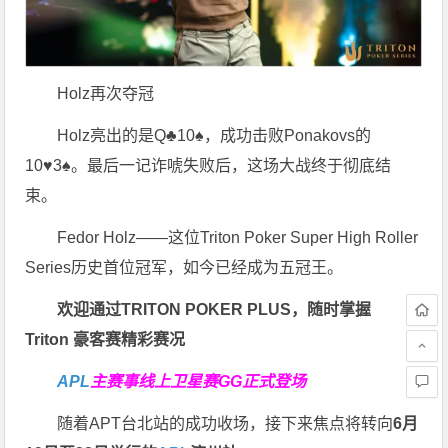
Holz再次夺冠
Holz亮出的是Q♣10♠，成功击败Ponakovs的
10♥3♠。最后一记诈唬失败后，这场大战终于彻底结
束。
Fedor Holz——这位Triton Poker Super High Roller
Series历史首位冠军，如今已经成为五冠王。
欢迎通过TRITON POKER PLUS，随时掌握
Triton 豪客赛精彩赛况
APL
主赛事线上卫星赛
GG正式登场
随着APT台北站的成功收场，接下来焦点将转向
6
月