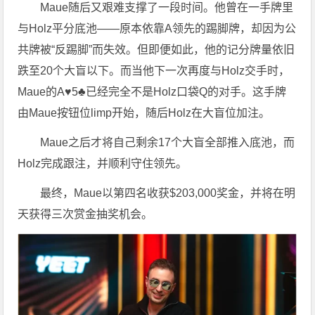
Maue随后又艰难支撑了一段时间。他曾在一手牌里
与Holz平分底池——原本依靠A领先的踢脚牌，却因为公
共牌被“反踢脚”而失效。但即便如此，他的记分牌量依旧
跌至20个大盲以下。而当他下一次再度与Holz交手时，
Maue的A♥5♣已经完全不是Holz口袋Q的对手。这手牌
由Maue按钮位limp开始，随后Holz在大盲位加注。
Maue之后才将自己剩余17个大盲全部推入底池，而
Holz完成跟注，并顺利守住领先。
最终，Maue以第四名收获$203,000奖金，并将在明
天获得三次赏金抽奖机会。