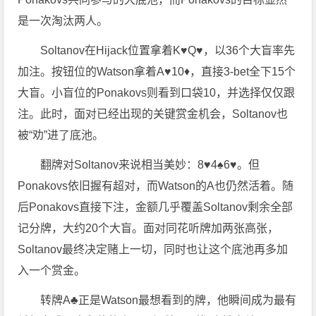
是一次淘汰两人。
Soltanov在Hijack位置拿着K♥Q♥，以36个大盲率先
加注。按钮位的Watson拿着A♥10♦，直接3-bet全下15个
大盲。小盲位的Ponakovs则看到口袋10，并选择仅仅跟
注。此时，面对已经出现的关键赏金机会，Soltanov也
被“劝”进了底池。
翻牌对Soltanov来说相当美妙：8♥4♠6♥。但
Ponakovs依旧握有超对，而Watson的A也仍然活着。随
后Ponakovs直接下注，金额几乎覆盖Soltanov剩余全部
记分牌，大约20个大盲。面对同花听牌加两张高张，
Soltanov最终决定赌上一切，同时也让这个底池再多加
入一个赏金。
转牌A♣正是Watson最想看到的牌，他瞬间成为最有