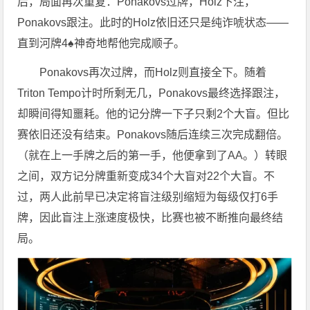
后，局面再次重复：Ponakovs过牌，Holz下注，
Ponakovs跟注。此时的Holz依旧还只是纯诈唬状态——
直到河牌4♠神奇地帮他完成顺子。
Ponakovs再次过牌，而Holz则直接全下。随着
Triton Tempo计时所剩无几，Ponakovs最终选择跟注，
却瞬间得知噩耗。他的记分牌一下子只剩2个大盲。但比
赛依旧还没有结束。Ponakovs随后连续三次完成翻倍。
（就在上一手牌之后的第一手，他便拿到了AA。）转眼
之间，双方记分牌重新变成34个大盲对22个大盲。不
过，两人此前早已决定将盲注级别缩短为每级仅打6手
牌，因此盲注上涨速度极快，比赛也被不断推向最终结
局。