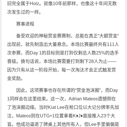
旧完全属于Holz。就像10年前那样，也像这十年间无数
次发生过的一样。
赛事进程
备受欢迎的神秘赏金赛赛制，总能在真正“大额赏金”
出现前，就先制造出大量悬念。本场比赛最终共有111人
次参赛，而Day 1的目标则是打到仅剩总人数25%的选手
晋级。换句话说，本场比赛需要打到剩下28人为止——
因为只有从这一阶段开始，每一次淘汰才会正式触发赏
金奖励。
因此，这项赛事也存在所谓的“赏金泡沫圈”，而Day
1同样会在这里结束。这一次，Adrian Mateos遗憾倒在
了泡沫圈边缘。当时Kiat Lee在枪口位以大记分牌率先加
注，Mateos则在UTG+1位置拿着K♦J♦直接推入23个大
盲。他成功逼退了牌桌上其他所有人，但Lee手里偏偏是