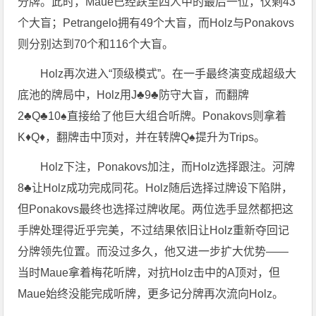
分牌。此时，Maue已经跌至四人中的最后一位，仅剩43
个大盲；Petrangelo拥有49个大盲，而Holz与Ponakovs
则分别达到70个和116个大盲。
Holz再次进入“顶级模式”。在一手最终演变成超级大
底池的牌局中，Holz用J♣9♣防守大盲，而翻牌
2♣Q♣10♠直接给了他巨大组合听牌。Ponakovs则拿着
K♦Q♦，翻牌击中顶对，并在转牌Q♠提升为Trips。
Holz下注，Ponakovs加注，而Holz选择跟注。河牌
8♣让Holz成功完成同花。Holz随后选择过牌设下陷阱，
但Ponakovs最终也选择过牌收尾。两位选手显然都把这
手牌处理得近乎完美，不过结果依旧让Holz重新夺回记
分牌领先位置。而没过多久，他又进一步扩大优势——
当时Maue拿着梅花听牌，对抗Holz击中的A顶对，但
Maue始终没能完成听牌，更多记分牌再次流向Holz。