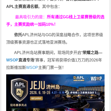
APL主赛直通名额
。其中包含：
最具吸引力的是：
所有通过
GG
线上卫星赛晋级的选
手，主赛奖励统一加码
10%
！
依托
APL济州站与GG的深度战略合作，这项世界级
顶级赛事资源也正式落地亚洲赛场。
APL济州岛站赛事期间，现场同步开启“
荣耀之路
—
WSOP
直通专场
”赛事，冠军将获得价值1万刀的2026年
拉斯维加斯
WSOP
主赛门票一张！