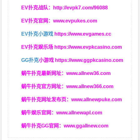
EV扑克战队：
http://evpk7.com/96088
EV扑克官网：
www.evpukes.com
EV扑克小游戏
https://www.evgames.cc
EV扑克娱乐场
https://www.evpkcasino.com
GG扑克
小游戏
https://www.ggpkcasino.com
蜗牛扑克最新网址：
www.allnew36.com
蜗牛扑克官方网址：
www.allnew366.com
蜗牛扑克网址发布页：
www.allnewpuke.com
蜗牛娱乐官网：
www.allnewapl.com
蜗牛扑克GG官网：
www.ggallnew.com