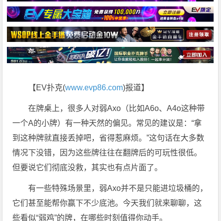
【EV扑克(
www.evp86.com
)报道】
在牌桌上，很多人对弱Axo（比如A6o、A4o这种带
一个A的小牌）有一种天然的偏见。常见的建议是：“拿
到这种牌就直接丢掉吧，省得惹麻烦。”这句话在大多数
情况下没错，因为这些牌往往在翻牌后的可玩性很低。
但要说它们彻底没救，其实也有点片面了。
有一些特殊场景里，弱Axo并不是只能进垃圾桶的，
它们甚至能帮你赢下不少底池。今天我们就来聊聊，这
些看似“弱鸡”的牌，在哪些时刻值得你动手。