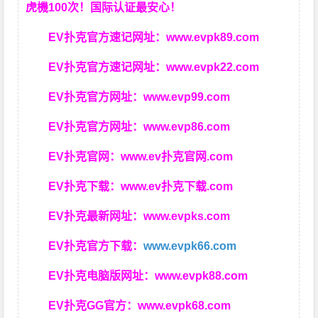
虎機100次！国际认证最安心！
EV扑克官方速记网址：
www.evpk89.com
EV扑克官方速记网址：
www.evpk22.com
EV扑克官方网址：
www.evp99.com
EV扑克官方网址：
www.evp86.com
EV扑克官网：
www.ev扑克官网.com
EV扑克下载：
www.ev扑克下载.com
EV扑克最新网址：
www.evpks.com
EV扑克官方下载：
www.evpk66.com
EV扑克电脑版网址：
www.evpk88.com
EV扑克GG官方：
www.evpk68.com