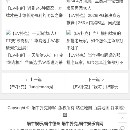
【EV扑克】遇到这6种情况，弃
牌才是让你长期盈利的明智之举
【EV扑克】2026IPG总决赛选
拔赛 | 263人围猎B组，吴武煌
54.4万领跑，主赛第一轮晋级版
图再添40人
【EV扑克】一天淘汰5人！FT变
【EV扑克】当年横扫牌桌的那
“绞肉机”！华裔选手AA惨遭河杀
批老玩家，如今怎么连鱼都打不
出局！
过了
上一篇
下一篇
【EV扑克】Jungleman河牌精准弃牌，深记分牌局暗三条陷阱代价几何？
【EV扑克】“我每手牌都玩！” Phil Hellmuth又要来送温暖了——这次你也有机会把他淘汰出局
文
章
Copyright © 蜗牛扑克博客 版权所有
站点地图
百度地图
谷歌地
导
图
航
蜗牛娱乐,蜗牛德州,蜗牛扑克,蜗牛娱乐官网