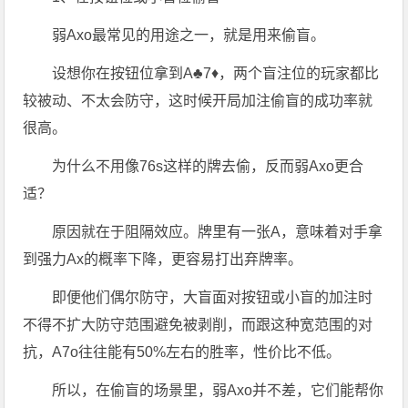
弱Axo最常见的用途之一，就是用来偷盲。
设想你在按钮位拿到A♣7♦，两个盲注位的玩家都比
较被动、不太会防守，这时候开局加注偷盲的成功率就
很高。
为什么不用像76s这样的牌去偷，反而弱Axo更合
适？
原因就在于阻隔效应。牌里有一张A，意味着对手拿
到强力Ax的概率下降，更容易打出弃牌率。
即便他们偶尔防守，大盲面对按钮或小盲的加注时
不得不扩大防守范围避免被剥削，而跟这种宽范围的对
抗，A7o往往能有50%左右的胜率，性价比不低。
所以，在偷盲的场景里，弱Axo并不差，它们能帮你