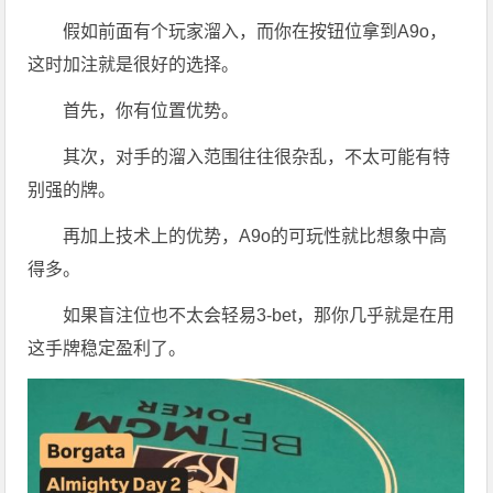
假如前面有个玩家溜入，而你在按钮位拿到A9o，
这时加注就是很好的选择。
首先，你有位置优势。
其次，对手的溜入范围往往很杂乱，不太可能有特
别强的牌。
再加上技术上的优势，A9o的可玩性就比想象中高
得多。
如果盲注位也不太会轻易3-bet，那你几乎就是在用
这手牌稳定盈利了。