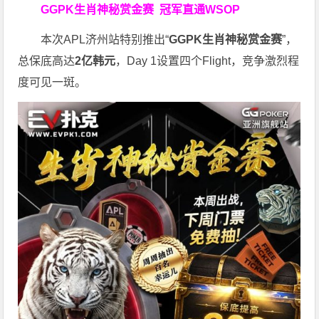
GGPK生肖神秘赏金赛
冠军直通WSOP
本次APL济州站特别推出“
GGPK
生肖神秘赏金赛
”，
总保底高达
2
亿韩元
，Day 1设置四个Flight，竞争激烈程
度可见一斑。