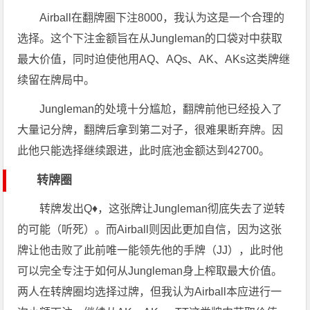
Airball在翻牌圈下注8000，我认为这是一个合理的
选择。这个下注金额旨在从Jungleman的口袋对中获取
最大价值，同时迫使他用AQ、AQs、AK、AKs这类牌继
续留在牌局中。
Jungleman的处境十分尴尬，翻牌前他已经投入了
大量记分牌，翻牌后拿到第二对子，很难果断弃牌。因
此他只能选择继续跟进，此时底池金额达到42700。
转牌圈
转牌发出Q♦，这张牌让Jungleman彻底失去了逆转
的可能（听死）。而Airball则因此更加自信，因为这张
牌让他击败了此前唯一能领先他的手牌（JJ），此时他
可以完全专注于如何从Jungleman身上榨取最大价值。
两人在转牌圈均选择过牌，但我认为Airball本应进行一