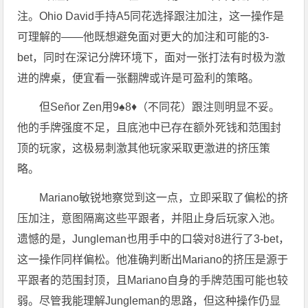
注。Ohio David手持A5同花选择跟注加注，这一操作是
可理解的——他既想避免面对更大的加注和可能的3-
bet，同时在深记分牌环境下，面对一张打法有时极为激
进的牌桌，便宜看一张翻牌或许是可盈利的策略。
但Señor Zen用9♠8♦（不同花）跟注则明显不妥。
他的手牌强度不足，且底池中已存在额外死钱和范围封
顶的玩家，这极易刺激其他玩家采取更激进的挤压策
略。
Mariano敏锐地察觉到这一点，立即采取了偏松的挤
压加注，意图隔离这些平跟者，并阻止身后玩家入池。
遗憾的是，Jungleman也用手中的口袋对8进行了3-bet，
这一操作同样偏松。他准确判断出Mariano的挤压是源于
平跟者的范围封顶，且Mariano自身的手牌范围可能也较
弱。尽管我能理解Jungleman的思路，但这种操作仍显