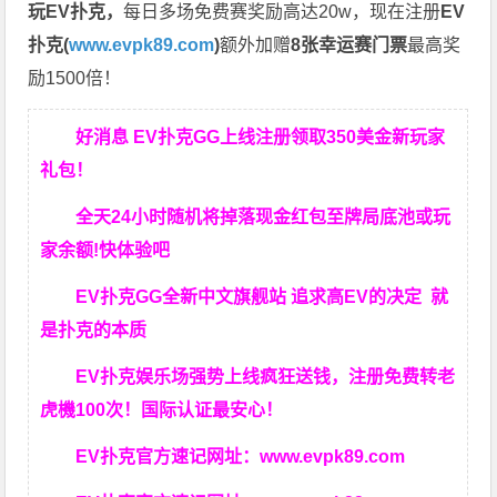
玩EV扑克，
每日多场免费赛奖励高达20w，现在注册
EV
扑克(
www.evpk89.com
)
额外加赠
8张幸运赛门票
最高奖
励1500倍！
好消息 EV扑克GG上线注册领取350美金新玩家
礼包！
全天24小时随机将掉落现金红包至牌局底池或玩
家余额!快体验吧
EV扑克GG
全新中文旗舰站
追求高EV
的决定
就
是扑克的本质
EV扑克娱乐场强势上线疯狂送钱，注册免费转老
虎機100次！国际认证最安心！
EV扑克官方速记网址：
www.evpk89.com