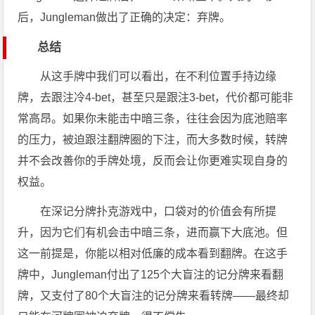
后，Jungleman做出了正确的决定：弃牌。
总结
从这手牌中我们可以看出，在不利位置手持边缘
牌，去跟注冷4-bet，甚至只是跟注3-bet，代价都可能非
常高昂。如果你未能击中暗三条，往往会因为底池赔率
的压力，被迫跟注翻牌圈的下注，而大多数时候，转牌
并不会改善你的手牌处境，反而会让你更难实现自身的
权益。
在深记分牌扑克游戏中，口袋对的价值会有所提
升，因为它们有机会击中暗三条，进而赢下大底池。但
这一前提是，你能以相对低廉的成本看到翻牌。在这手
牌中，Jungleman付出了125个大盲注的记分牌来看翻
牌，又支付了80个大盲注的记分牌来看转牌——最终却