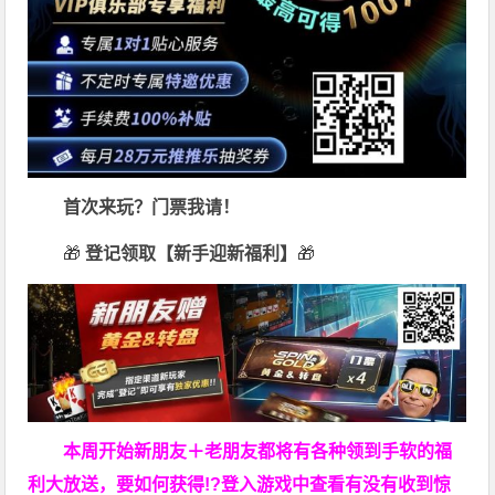
首次来玩？门票我请！
🎁
登记领取【新手迎新福利】
🎁
本周开始新朋友＋老朋友都将有各种领到手软的福
利大放送，要如何获得!?登入游戏中查看有没有收到惊