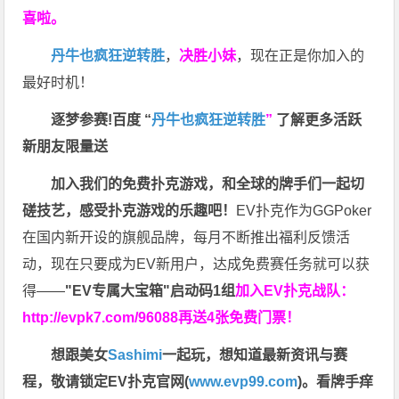
喜啦。
丹牛也疯狂逆转胜
，
决胜小妹
，现在正是你加入的
最好时机！
逐梦参赛!百度 “
丹牛也疯狂逆转胜
”
了解更多
活跃
新朋友限量送
加入我们的免费扑克游戏，和全球的牌手们一起切
磋技艺，感受扑克游戏的乐趣吧！
EV扑克作为GGPoker
在国内新开设的旗舰品牌，每月不断推出福利反馈活
动，现在只要成为EV新用户，达成免费赛任务就可以获
得——
"EV专属大宝箱"启动码1组
加入EV扑克战队：
http://evpk7.com/96088
再送4张免费门票！
想跟美女
Sashimi
一起玩，
想知道最新资讯与赛
程，
敬请锁定EV扑克官网(
www.evp99.com
)。
看牌手痒