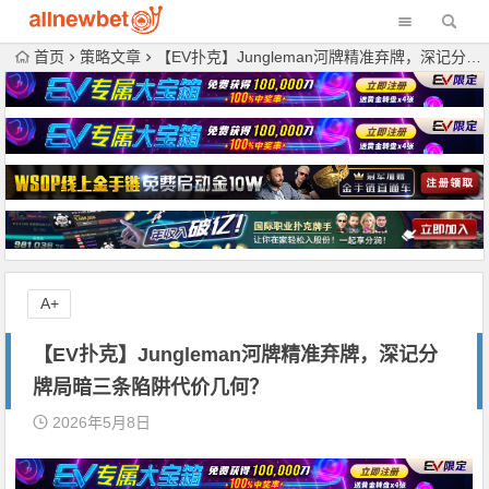
首页
策略文章
【EV扑克】Jungleman河牌精准弃牌，深记分牌局暗三条陷阱代价几何？
A+
【EV扑克】Jungleman河牌精准弃牌，深记分
牌局暗三条陷阱代价几何？
2026年5月8日