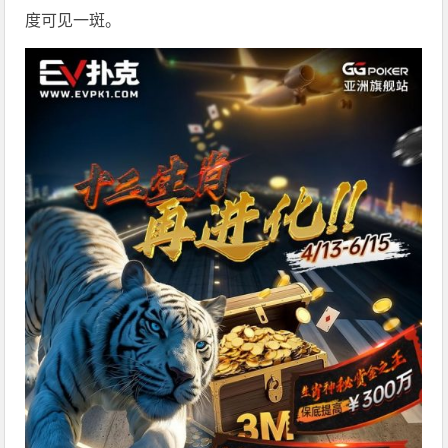
度可见一斑。