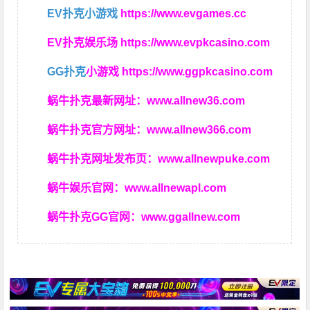
EV扑克小游戏
https://www.evgames.cc
EV扑克娱乐场
https://www.evpkcasino.com
GG扑克
小游戏
https://www.ggpkcasino.com
蜗牛扑克最新网址：
www.allnew36.com
蜗牛扑克官方网址：
www.allnew366.com
蜗牛扑克网址发布页：
www.allnewpuke.com
蜗牛娱乐官网：
www.allnewapl.com
蜗牛扑克GG官网：
www.ggallnew.com