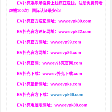
EV扑克娱乐场强势上线疯狂送钱，注册免费转老
虎機100次！国际认证最安心！
EV扑克官方速记网址：
www.evpk89.com
EV扑克官方速记网址：
www.evpk22.com
EV扑克官方网址：
www.evp99.com
EV扑克官方网址：
www.evp86.com
EV扑克官网：
www.ev扑克官网.com
EV扑克下载：
www.ev扑克下载.com
EV扑克最新网址：
www.evpks.com
EV扑克官方下载：
www.evpk66.com
EV扑克电脑版网址：
www.evpk88.com