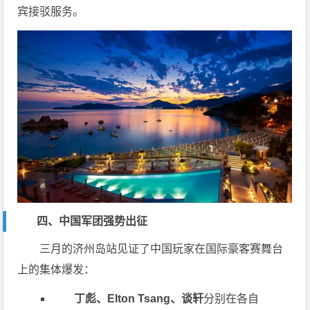
宾接驳服务。
四、中国军团强势出征
三月的济州岛站见证了中国玩家在国际豪客赛舞台
上的集体爆发：
丁彪、Elton Tsang、谈轩
分别在各自