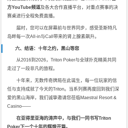
方YouTube频道
及各大合作直播平台，对重点赛事的决
赛桌进行全程免费直播。
届时，您可以在屏幕前与世界同步，感受圣斯特凡
岛畔每一次All-in与Call带来的肾上腺素飙升。
六、结语：十年之约，黑山等您
从2016到2026，Triton Poker与全球扑克精英共同
走过了一段非凡的旅程。
十年来，无数传奇牌局在此诞生，每一位玩家的信
任与支持成就了今天的Triton。当系列赛再度回到我们深
爱的黑山海岸，我们诚挚邀请您莅临Maestral Resort &
Casino——
在亚得里亚海的涛声中，与我们一同书写Triton
Poker下一个十年的辉煌开篇。