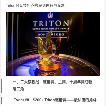
Triton对竞技扑克的深刻理解与追求。
一、三大旗舰战：邀请赛、主赛、十周年赛成吸
睛三角
Event #8：$200k Triton邀请赛——最私密的角斗