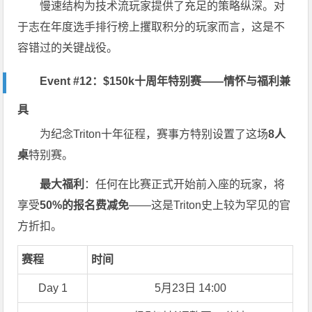
慢速结构为技术流玩家提供了充足的策略纵深。对
于志在年度选手排行榜上攫取积分的玩家而言，这是不
容错过的关键战役。
Event #12：$150k十周年特别赛——情怀与福利兼
具
为纪念Triton十年征程，赛事方特别设置了这场
8人
桌
特别赛。
最大福利
：任何在比赛正式开始前入座的玩家，将
享受
50%的报名费减免
——这是Triton史上较为罕见的官
方折扣。
赛程
时间
Day 1
5月23日 14:00