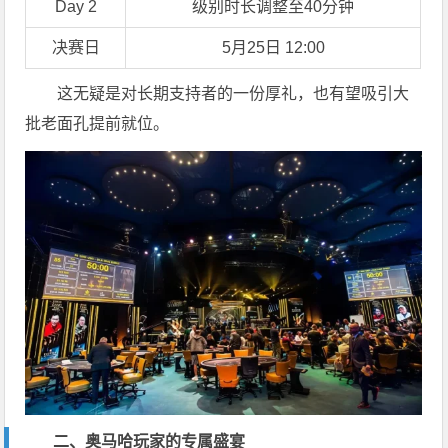
Day 2
级别时长调整至40分钟
决赛日
5月25日 12:00
这无疑是对长期支持者的一份厚礼，也有望吸引大
批老面孔提前就位。
二、奥马哈玩家的专属盛宴