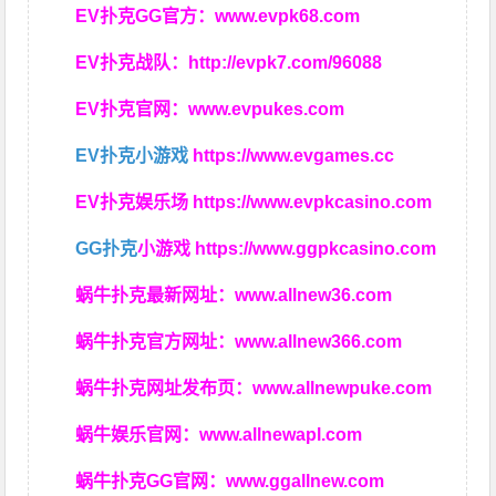
EV扑克GG官方：
www.evpk68.com
EV扑克战队：
http://evpk7.com/96088
EV扑克官网：
www.evpukes.com
EV扑克小游戏
https://www.evgames.cc
EV扑克娱乐场
https://www.evpkcasino.com
GG扑克
小游戏
https://www.ggpkcasino.com
蜗牛扑克最新网址：
www.allnew36.com
蜗牛扑克官方网址：
www.allnew366.com
蜗牛扑克网址发布页：
www.allnewpuke.com
蜗牛娱乐官网：
www.allnewapl.com
蜗牛扑克GG官网：
www.ggallnew.com