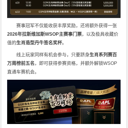
赛事冠军不仅能收获丰厚奖励，还将额外获得一张
2026
年拉斯维加斯
WSOP
主赛事门票
，以及极具收藏价
值的
生肖造型丹牛签名奖杯
。
线上玩家同样有机会参与，只要跻身
生肖系列赛百
万周榜前五名
，即可获得参赛资格，并额外解锁WSOP
直通车赛机会。