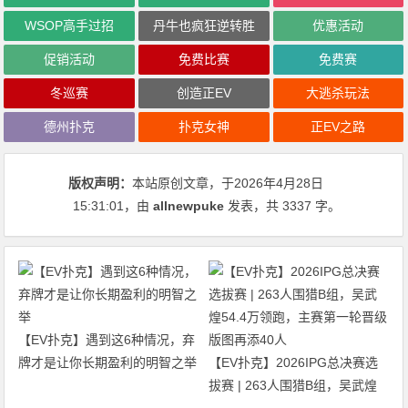
WSOP高手过招
丹牛也疯狂逆转胜
优惠活动
促销活动
免费比赛
免费赛
冬巡赛
创造正EV
大逃杀玩法
德州扑克
扑克女神
正EV之路
版权声明：
本站原创文章，于2026年4月28日
15:31:01
，由
allnewpuke
发表，共 3337 字。
【EV扑克】遇到这6种情况，弃
牌才是让你长期盈利的明智之举
【EV扑克】2026IPG总决赛选
拔赛 | 263人围猎B组，吴武煌