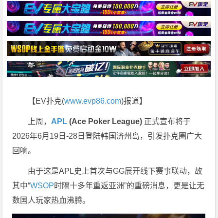
【EV扑克(
www.evp86.com
)报道】
上周，
APL
(
Ace Poker League)
正式宣布将于
2026年6月19日-28日登陆韩国济州岛，引发扑克圈广大
回响。
由于这是APL史上首次与GG展开线下赛事联动，故
其中“
WSOP
时隔十多年重返亚洲”的重磅消息，更是让无
数国人玩家热血沸腾。