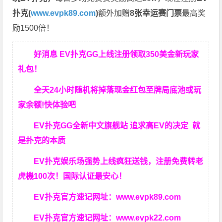
扑克(
www.evpk89.com
)
额外加赠
8张幸运赛门票
最高奖
励1500倍！
好消息 EV扑克GG上线注册领取350美金新玩家
礼包！
全天24小时随机将掉落现金红包至牌局底池或玩
家余额!快体验吧
EV扑克GG
全新中文旗舰站
追求高EV
的决定
就
是扑克的本质
EV扑克娱乐场强势上线疯狂送钱，注册免费转老
虎機100次！国际认证最安心！
EV扑克官方速记网址：
www.evpk89.com
EV扑克官方速记网址：
www.evpk22.com