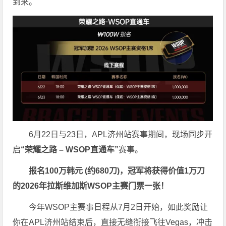
到来。
6月22日与23日，APL济州站赛事期间，现场同步开
启
“荣耀之路
– WSOP
直通车”
赛事。
报名
100
万韩元 (约
680
刀)，冠军将获得价值
1
万刀
的
2026
年拉斯维加斯
WSOP
主赛门票一张！
今年WSOP主赛事日程从7月2日开始，如此奖励让
你在APL济州站结束后，直接无缝衔接飞往Vegas，冲击