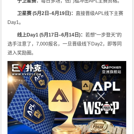
子卫星赛：
每日多场，低门槛冲击APL主赛资格。
卫星赛 (
5
月
2
日
–6
月
19
日)：
直接晋级APL线下主赛
Day1。
线上
Day1 (
5
月
17
日
–6
月
14
日)：
若想“一步登天”的
选手注意了，7,000报名，一旦晋级线下Day2，即等同
进入奖励圈。