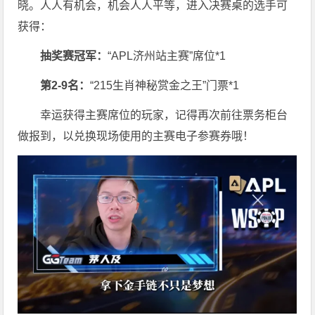
晓。人人有机会，机会人人平等，进入决赛桌的选手可
获得：
抽奖赛冠军：
“APL济州站主赛”席位*1
第
2-9
名：
“215生肖神秘赏金之王”门票*1
幸运获得主赛席位的玩家，记得再次前往票务柜台
做报到，以兑换现场使用的主赛电子参赛券哦！