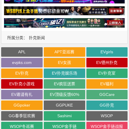
所属分类：
扑克新闻
APL
APT亚巡赛
EVgirls
evpks.com
EV女孩
EV德州扑克
EV扑克
EV扑克娱乐场
EV扑克室
EV扑克小游戏
EV疯狂送票
EV福利
EV邀请有礼
EV顶级反馈60%
GGCare
GGpoker
GGPUKE
GG扑克
GG春季狂欢赛
Sashimi
WSOP
WSOP冬巡赛
WSOP金手链
WSOP金手链战报