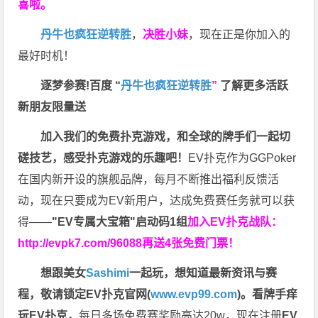
喜啦。
丹牛也疯狂逆转胜
，
决胜小妹
，现在正是你加入的
最好时机！
逐梦参赛!百度 “
丹牛也疯狂逆转胜
”
了解更多
活跃
新朋友限量送
加入我们的免费扑克游戏，和全球的牌手们一起切
磋技艺，感受扑克游戏的乐趣吧！
EV扑克作为GGPoker
在国内新开设的旗舰品牌，每月不断推出福利反馈活
动，现在只要成为EV新用户，达成免费赛任务就可以获
得——
"EV专属大宝箱"启动码1组
加入EV扑克战队：
http://evpk7.com/96088
再送4张免费门票！
想跟美女
Sashimi
一起玩，
想知道最新资讯与赛
程，
敬请锁定EV扑克官网(
www.evp99.com
)。
看牌手痒
玩EV扑克，
每日多场免费赛奖励高达20w，现在注册
EV