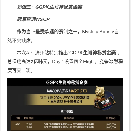
彩蛋三：GGPK生肖神秘赏金赛
冠军直通WSOP
作为当下最受欢迎的赛制之一，
Mystery Bounty自
然不会缺席。
本次APL济州站特别推出“
GGPK
生肖神秘赏金赛
”，
总保底高达
2
亿韩元
，Day 1设置四个Flight，竞争激烈程
度可见一斑。