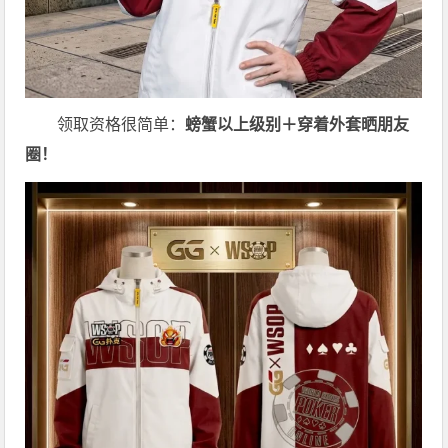
领取资格很简单：
螃蟹以上级别＋穿着外套晒朋友
圈！