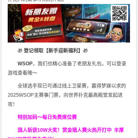
🎁
登记领取【新手迎新福利】
🎁
WSOP
，我们也精心准备了老朋友礼包，可以登录
游戏查看噢～
全球选手现已可通过线上卫星赛，赢得梦寐以求的
2025WSOP主赛事门票，向世界扑克最高殿堂发起进
攻！
特别加码～每日免费席位赛
国人斩获
10W
大奖！
赏金猎人赛火热开打中 丰厚