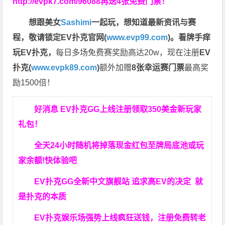
http://evpk7.com/96088
再送4张免费门票！
想跟美女
Sashimi
一起玩，
想知道最新资讯与赛
程，
敬请锁定EV扑克官网(
www.evp99.com
)。
看牌手痒
玩EV扑克，
每日多场免费赛奖励高达20w，现在注册
EV
扑克(
www.evpk89.com
)
额外加赠
8张幸运赛门票
最高奖
励1500倍！
好消息 EV扑克GG上线注册领取350美金新玩家
礼包！
全天24小时随机将掉落现金红包至牌局底池或玩
家余额!快体验吧
EV扑克GG
全新中文旗舰站
追求高EV
的决定
就
是扑克的本质
EV扑克娱乐场强势上线疯狂送钱，注册免费转老