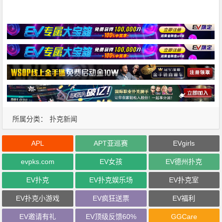
所属分类：
扑克新闻
APL
APT亚巡赛
EVgirls
evpks.com
EV女孩
EV德州扑克
EV扑克
EV扑克娱乐场
EV扑克室
EV扑克小游戏
EV疯狂送票
EV福利
EV邀请有礼
EV顶级反馈60%
GGCare