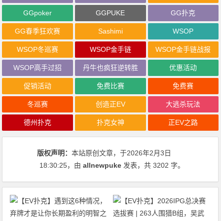
GGpoker
GGPUKE
GG扑克
GG春季狂欢赛
Sashimi
WSOP
WSOP冬巡赛
WSOP金手链
WSOP金手链战报
WSOP高手过招
丹牛也疯狂逆转胜
优惠活动
促销活动
免费比赛
免费赛
冬巡赛
创造正EV
大逃杀玩法
德州扑克
扑克女神
正EV之路
版权声明：
本站原创文章，于2026年2月3日
18:30:25
，由
allnewpuke
发表，共 3202 字。