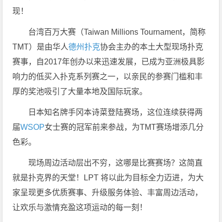
现！
台湾百万大赛（Taiwan Millions Tournament，简称
TMT）是由华人
德州扑克
协会主办的本土大型现场扑克
赛事，自2017年创办以来迅速发展，已成为亚洲极具影
响力的低买入扑克系列赛之一，以亲民的参赛门槛和丰
厚的奖池吸引了大量本地及国际玩家。
日本知名牌手冈本诗菜登陆赛场，这位连续获得两
届
WSOP
女士赛的冠军前来参战，为TMT赛场增添几分
色彩。
现场周边活动层出不穷，这哪是比赛赛场？这简直
就是扑克界的天堂！LPT 将以此为目标全力迈进，为大
家呈现更多优质赛事、升级服务体验、丰富周边活动，
让欢乐与激情充盈这项运动的每一刻！