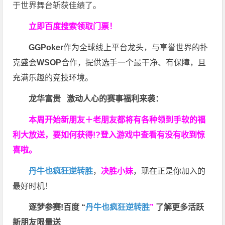
于世界舞台斩获佳绩了。
立即百度搜索领取门票！
GGPoker
作为全球线上平台龙头，与享誉世界的扑
克盛会
WSOP
合作，提供选手一个最干净、有保障，且
充满乐趣的竞技环境。
龙华富贵 激动人心的赛事福利来袭：
本周开始新朋友＋老朋友都将有各种领到手软的福
利大放送，要如何获得!?登入游戏中查看有没有收到惊
喜啦。
丹牛也疯狂逆转胜
，
决胜小妹
，现在正是你加入的
最好时机！
逐梦参赛!百度 “
丹牛也疯狂逆转胜
”
了解更多
活跃
新朋友限量送