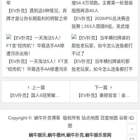
【EV扑克】遇到这6种情况，弃
牌才是让你长期盈利的明智之举
【EV扑克】2026IPG总决赛选
拔赛 | 263人围猎B组，吴武煌
54.4万领跑，主赛第一轮晋级版
图再添40人
【EV扑克】一天淘汰5人！FT变
【EV扑克】当年横扫牌桌的那
“绞肉机”！华裔选手AA惨遭河杀
批老玩家，如今怎么连鱼都打不
出局！
过了
上一篇
下一篇
【EV扑克】国人6冠荣耀能否延续？APL史上最高2.5E保底，2月8日新春开战！
【EV扑克】重磅官宣｜金手链得主陈东加入红龙战队
文
章
Copyright © 蜗牛扑克博客 版权所有
站点地图
百度地图
谷歌地
导
图
航
蜗牛娱乐,蜗牛德州,蜗牛扑克,蜗牛娱乐官网