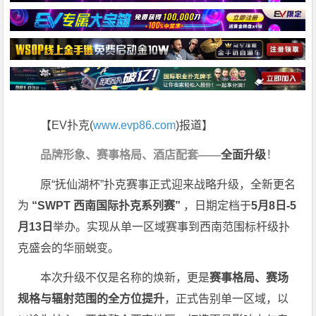
【EV扑克(
www.evp86.com
)报道】
品牌形象、赛事格局、酒店配套——
全面升级
！
原“抚仙湖杯”扑克赛事正式迎来战略升级，全新更名
为
“SWPT 西南国际扑克系列赛”
，日期定档于
5月8日-5
月13日
举办。实现从单一区域赛事到西南范围标杆级扑
克盛会的华丽蜕变。
本次升级不仅是名称的焕新，更是
赛事格局、赛场
规格与辐射范围的全方位提升
，正式告别单一区域，以