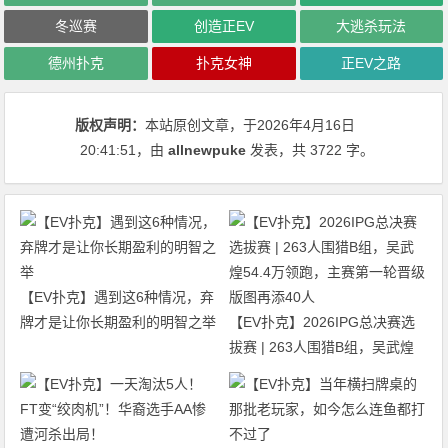
冬巡赛
创造正EV
大逃杀玩法
德州扑克
扑克女神
正EV之路
版权声明：
本站原创文章，于2026年4月16日
20:41:51
，由
allnewpuke
发表，共 3722 字。
【EV扑克】遇到这6种情况，弃
牌才是让你长期盈利的明智之举
【EV扑克】2026IPG总决赛选
拔赛 | 263人围猎B组，吴武煌
54.4万领跑，主赛第一轮晋级版
图再添40人