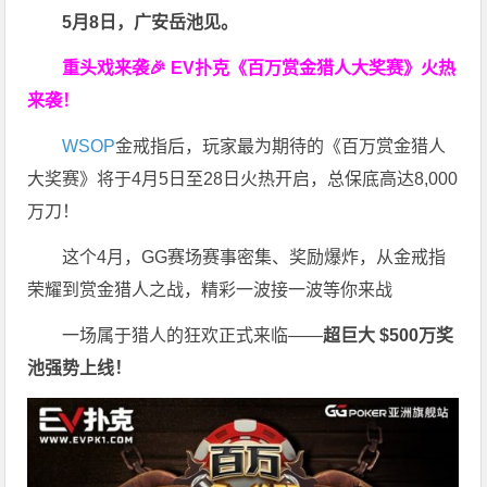
5月8日，广安岳池见。
重头戏来袭
🎉
EV扑克
《百万赏金猎人大奖赛》
火热
来袭！
WSOP
金戒指后，玩家最为期待的《百万赏金猎人
大奖赛》将于4月5日至28日火热开启，总保底高达8,000
万刀！
这个4月，GG赛场赛事密集、奖励爆炸，从金戒指
荣耀到赏金猎人之战，精彩一波接一波等你来战
一场属于猎人的狂欢正式来临——
超巨大 $500万奖
池强势上线！