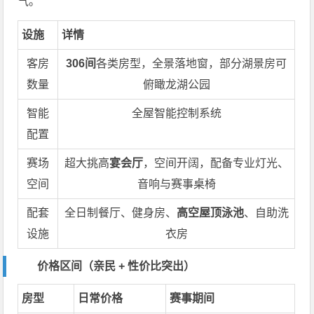
气。
设施
详情
客房
306间
各类房型，全景落地窗，部分湖景房可
数量
俯瞰龙湖公园
智能
全屋智能控制系统
配置
赛场
超大挑高
宴会厅
，空间开阔，配备专业灯光、
空间
音响与赛事桌椅
配套
全日制餐厅、健身房、
高空屋顶泳池
、自助洗
设施
衣房
价格区间（亲民 + 性价比突出）
房型
日常价格
赛事期间