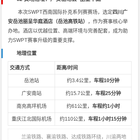
本次SWPT西南国际扑克系列赛赛场，选定
四川广
安岳池丽呈华庭酒店（岳池高铁站）
，作为赛事核心举
办地。酒店以优越位置、高端环境与完善配套，成为助
力SWPT赛事升级的重要支撑。
地理位置
交通方式
距离/时间
岳池站
约3.4公里，
车程10分钟
广安南站
约15.7公里，
车程25分钟
南充高坪机场
约61公里，
车程约1小时
重庆江北国际机场
约110公里，
车程1小时15分钟
兰渝铁路、襄渝铁路、达成铁路环绕，川渝两地