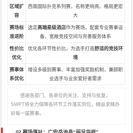
区域扩
西南国际扑克系列赛，名称更响亮、格局更宏
容
大
赛场标
选定
高端星级酒店
作为赛场，配套专业赛事设
准进阶
备、宽敞竞技空间与完善服务体系
性价比
优化各环节性价比，为选手打造
舒适的竞技环
优化
境
赛事体
增设多级别赛事、丰富加强奖励机制，兼顾职
系优化
业选手与业余爱好者需求
感谢各部门、各单位的关注、支持与批复，
SWPT将全力保障各环节工作落实到位，精益求精办
好每一届赛事。
02 赛场落址：广安岳池县“丽呈华庭”