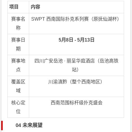
项目
内容
赛事名
SWPT 西南国际扑克系列赛（原抚仙湖杯）
称
赛事日
5月8日 - 5月13日
期
赛事地
四川广安岳池 · 丽呈华庭酒店（岳池高铁
点
站）
覆盖区
川渝滇黔（整个西南地区）
域
核心定
西南范围标杆级扑克盛会
位
04 未来展望