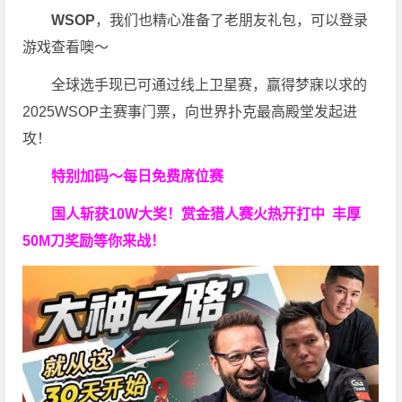
WSOP
，我们也精心准备了老朋友礼包，可以登录
游戏查看噢～
全球选手现已可通过线上卫星赛，赢得梦寐以求的
2025WSOP主赛事门票，向世界扑克最高殿堂发起进
攻！
特别加码～每日免费席位赛
国人斩获
10W
大奖！
赏金猎人赛火热开打中 丰厚
50M刀奖励等你来战！