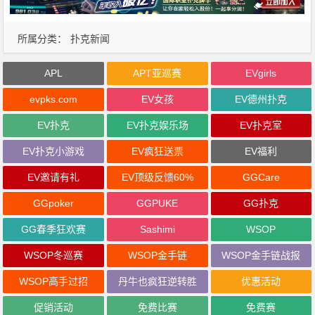
所属分类：
扑克新闻
APL
APT亚巡赛
EVgirls
evpks.com
EV女孩
EV德州扑克
EV扑克
EV扑克娱乐场
EV扑克室
EV扑克小游戏
EV疯狂送票
EV福利
EV邀请有礼
EV顶级反馈60%
GGCare
GGpoker
GGPUKE
GG扑克
GG春季狂欢赛
Sashimi
WSOP
WSOP冬巡赛
WSOP金手链
WSOP金手链战报
WSOP高手过招
丹牛也疯狂逆转胜
优惠活动
促销活动
免费比赛
免费赛