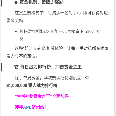
🔥 赏金机制：击败即奖励
在赏金赛模式中：每淘汰一名对手👉 即可获得对应
赏金奖励
神秘赏金机制👉 可能一击直接拿下 $10万大
奖
这种“即时收益”的刺激体验，让每一手对抗都充满爆
发力与不确定性。
🏆 每日战力排行榜：冲击赏金之王
除了单局赏金，本次赛事还特别设立：💥
$1,000,000 猎人战力排行榜
“生肖神秘赏金之王”全面加码
迎接
APL
济州站！