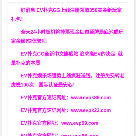
好消息 EV扑克GG上线注册领取350美金新玩家
礼包！
全天24小时随机将掉落现金红包至牌局底池或玩
家余额!快体验吧
EV扑克GG
全新中文旗舰站
追求高EV
的决定
就
是扑克的本质
EV扑克娱乐场强势上线疯狂送钱，注册免费转老
虎機100次！国际认证最安心！
EV扑克官方速记网址：
www.evpk89.com
EV扑克官方速记网址：
www.evpk22.com
EV扑克官方网址：
www.evp99.com
EV扑克官方网址：
www.evp86.com