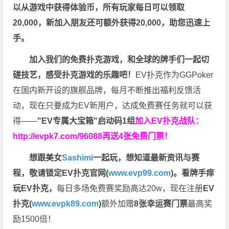
以从游戏中获得体验币，所有玩家每日可以领取
20,000，新加入朋友还可额外获得20,000，助您迅速上
手。
加入我们的免费扑克游戏，和全球的牌手们一起切
磋技艺，感受扑克游戏的乐趣吧！
EV扑克作为GGPoker
在国内新开设的旗舰品牌，每月不断推出福利反馈活
动，现在只要成为EV新用户，达成免费赛任务就可以获
得——
"EV专属大宝箱"启动码1组
加入EV扑克战队：
http://evpk7.com/96088
再送4张免费门票！
想跟美女
Sashimi
一起玩，
想知道最新资讯与赛
程，
敬请锁定EV扑克官网(
www.evp99.com
)。
看牌手痒
玩EV扑克，
每日多场免费赛奖励高达20w，现在注册
EV
扑克(
www.evpk89.com
)
额外加赠
8张幸运赛门票
最高奖
励1500倍！