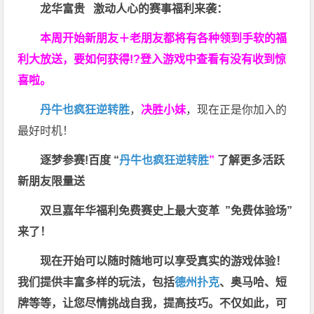
龙华富贵 激动人心的赛事福利来袭：
本周开始新朋友＋老朋友都将有各种领到手软的福
利大放送，要如何获得!?登入游戏中查看有没有收到惊
喜啦。
丹牛也疯狂逆转胜
，
决胜小妹
，现在正是你加入的
最好时机！
逐梦参赛!百度 “
丹牛也疯狂逆转胜
”
了解更多
活跃
新朋友限量送
双旦嘉年华福利
免费赛史上最大变革
”免费体验场”
来了！
现在开始可以随时随地可以享受真实的游戏体验！
我们提供丰富多样的玩法，包括
德州扑克
、奥马哈、短
牌等等，让您尽情挑战自我，提高技巧。不仅如此，
可