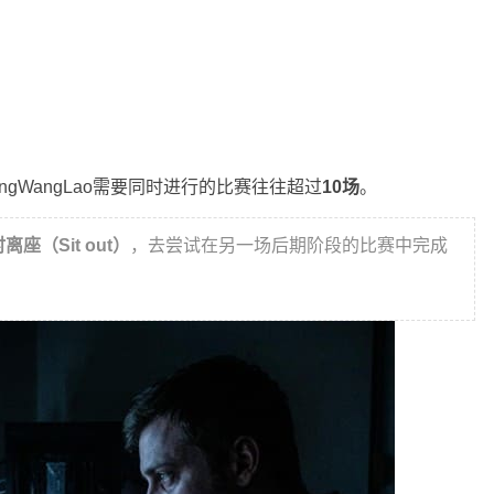
ingWangLao需要同时进行的比赛往往超过
10场
。
离座（Sit out）
，去尝试在另一场后期阶段的比赛中完成