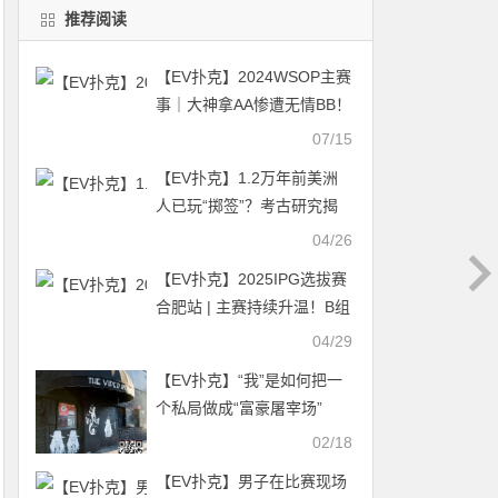
推荐阅读
【EV扑克】2024WSOP主赛
事｜大神拿AA惨遭无情BB！
Tony Lin领衔中国选手晋级
07/15
Day6
【EV扑克】1.2万年前美洲
人已玩“掷签”？考古研究揭
示人类最早的随机游戏起源
04/26
【EV扑克】2025IPG选拔赛
合肥站 | 主赛持续升温！B组
371人参赛破纪录，超级CL
04/29
周健康领衔93人晋级
【EV扑克】“我”是如何把一
个私局做成“富豪屠宰场”
的？
02/18
【EV扑克】男子在比赛现场