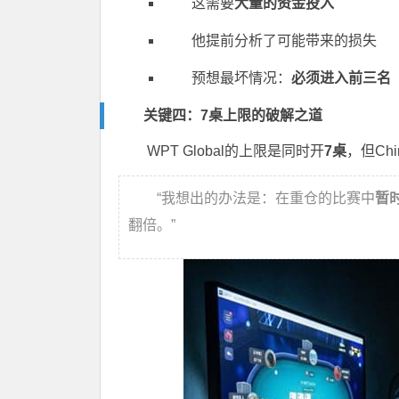
这需要
大量的资金投入
他提前分析了可能带来的损失
预想最坏情况：
必须进入前三名
关键四：7桌上限的破解之道
WPT Global的上限是同时开
7桌
，但Ch
“我想出的办法是：在重仓的比赛中
暂时
翻倍。”