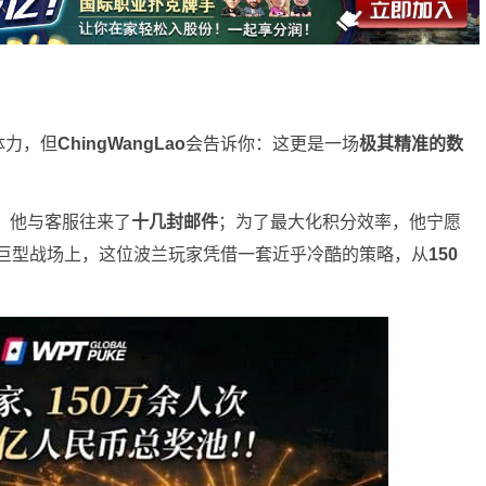
体力，但
ChingWangLao
会告诉你：这更是一场
极其精准的数
，他与客服往来了
十几封邮件
；为了最大化积分效率，他宁愿
的巨型战场上，这位波兰玩家凭借一套近乎冷酷的策略，从
150