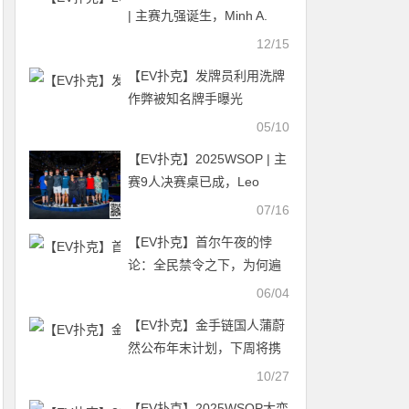
| 主赛九强诞生，Minh A.
Nguyen继续领跑全场
12/15
【EV扑克】发牌员利用洗牌
作弊被知名牌手曝光
05/10
【EV扑克】2025WSOP | 主
赛9人决赛桌已成，Leo
Margets成30年来首位打进
07/16
FT的女选手
【EV扑克】首尔午夜的悖
论：全民禁令之下，为何遍
地扑克高手？
06/04
【EV扑克】金手链国人蒲蔚
然公布年末计划，下周将携
冠军经验征战APT！
10/27
【EV扑克】2025WSOP大变