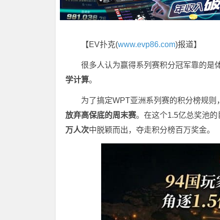
【EV扑克(
www.evp86.com
)报道】
很多人认为赢得系列赛积分冠军靠的是
学计算
。
为了搞定WPT亚洲系列赛的积分榜规则
放弃高保底的周末赛
。在这个1.5亿总奖池
万人次
中脱颖而出，夺走积分榜百万奖金。