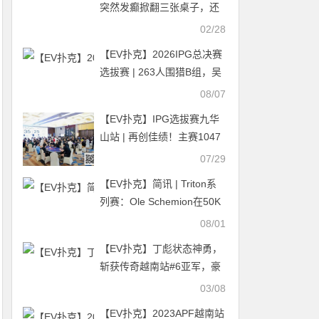
突然发癫掀翻三张桌子，还
说是上帝的旨意
02/28
【EV扑克】2026IPG总决赛
选拔赛 | 263人围猎B组，吴
武煌54.4万领跑，主赛第一
08/07
轮晋级版图再添40人
【EV扑克】IPG选拔赛九华
山站 | 再创佳绩！主赛1047
人次参赛265人晋级 喻瑜/叶
07/29
荟分别领跑C/D组
【EV扑克】简讯 | Triton系
列赛：Ole Schemion在50K
锦标赛中赢得135万美元奖
08/01
金
【EV扑克】丁彪状态神勇，
斩获传奇越南站#6亚军，豪
揽奖金113W刀
03/08
【EV扑克】2023APF越南站