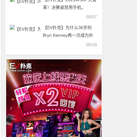
革！决赛桌禁用手机，
WSOP+开放线上报名！
05/07
【EV扑克】为什么36岁的
Bryn Kenney再一次成为扑
克圈最能赚钱的男人？
08/18