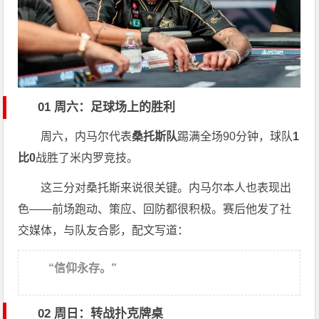
01 周六：足球场上的胜利
周六，内马尔代表
桑托斯队
踢满全场90分钟，球队
1
比0
战胜了米内罗竞技。
这三分对桑托斯来说很关键。内马尔本人也表现出
色——前场跑动、策应、回防都很积极。赛后他发了社
交媒体，与队友合影，配文写道：
“信仰永存。”
02 周日：转战扑克牌桌