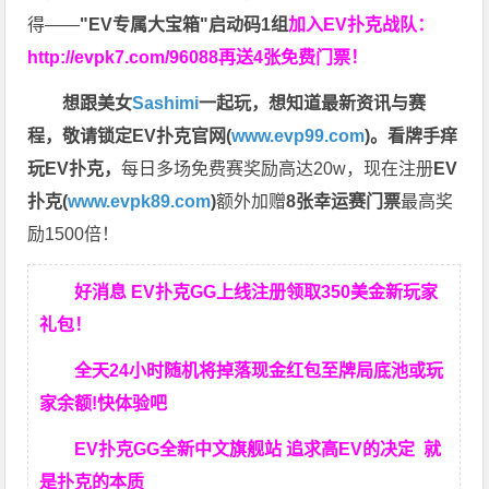
得——
"EV专属大宝箱"启动码1组
加入EV扑克战队：
http://evpk7.com/96088
再送4张免费门票！
想跟美女
Sashimi
一起玩，
想知道最新资讯与赛
程，
敬请锁定EV扑克官网(
www.evp99.com
)。
看牌手痒
玩EV扑克，
每日多场免费赛奖励高达20w，现在注册
EV
扑克(
www.evpk89.com
)
额外加赠
8张幸运赛门票
最高奖
励1500倍！
好消息 EV扑克GG上线注册领取350美金新玩家
礼包！
全天24小时随机将掉落现金红包至牌局底池或玩
家余额!快体验吧
EV扑克GG
全新中文旗舰站
追求高EV
的决定
就
是扑克的本质