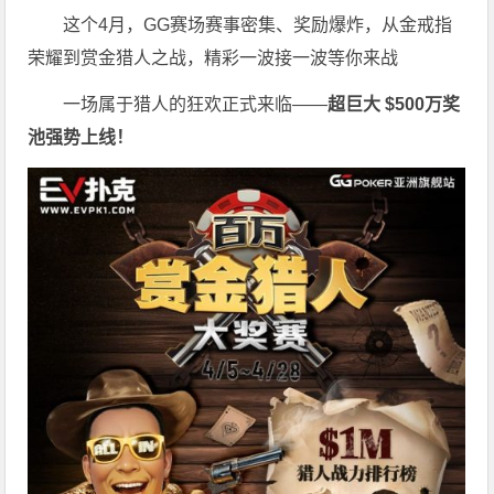
这个4月，GG赛场赛事密集、奖励爆炸，从金戒指
荣耀到赏金猎人之战，精彩一波接一波等你来战
一场属于猎人的狂欢正式来临——
超巨大 $500万奖
池强势上线！