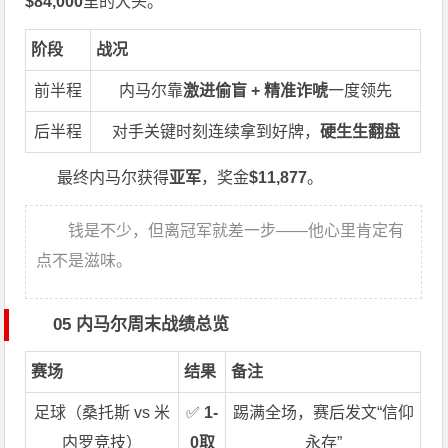
$84,000
里的大头。
阶段
战况
前半程
内马尔靠
激进偷盲 + 精准诈唬
一度领先
后半程
对手关键时刻连续拿到好牌，
硬生生翻盘
最终内马尔获得
亚军
，奖金
$11,877
。
钱是不少，但离冠军就差一步——他心里肯定有
点不是滋味。
05 内马尔周末战绩总览
赛场
结果
备注
足球（桑托斯 vs 米
✅
1-
踢满全场，赛后发文“信仰
内罗竞技）
0取
永存”