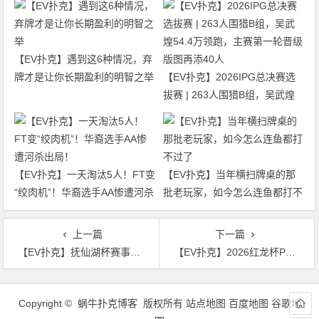
【EV扑克】遇到这6种情况，弃
牌才是让你长期盈利的明智之举
【EV扑克】2026IPG总决赛选
拔赛 | 263人围猎B组，吴武煌
54.4万领跑，主赛第一轮晋级版
图再添40人
【EV扑克】一天淘汰5人！FT变
【EV扑克】当年横扫牌桌的那
“绞肉机”！华裔选手AA惨遭河杀
批老玩家，如今怎么连鱼都打不
出局！
过了
上一篇
下一篇
【EV扑克】抚仙湖杯赛事品牌升级，正式更名SWPT西南国际扑克系列赛
【EV扑克】2026红龙杯PLUS济州站开幕：神龙觉醒赛41人晋级，盛鹤臣斩获首冠
文
章
Copyright © 蜗牛扑克博客 版权所有
站点地图
百度地图
谷歌地