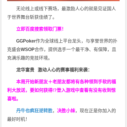
无论线上或线下赛场，最激励人心的就是见证国人
于世界舞台斩获佳绩了。
立即百度搜索领取门票！
GGPoker
作为全球线上平台龙头，与享誉世界的扑
克盛会
WSOP
合作，提供选手一个最干净、有保障，且
充满乐趣的竞技环境。
龙华富贵 激动人心的赛事福利来袭：
本周开始新朋友＋老朋友都将有各种领到手软的福
利大放送，要如何获得!?登入游戏中查看有没有收到惊
喜啦。
丹牛也疯狂逆转胜
，
决胜小妹
，现在正是你加入的
最好时机！