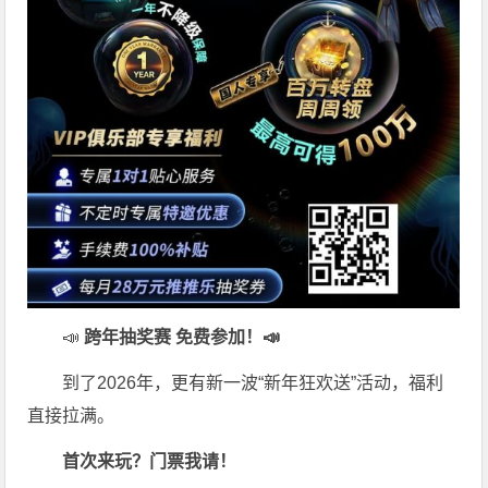
📣
跨年抽奖赛 免费参加
！📣
到了2026年，更有新一波“新年狂欢送”活动，福利
直接拉满。
首次来玩？门票我请！