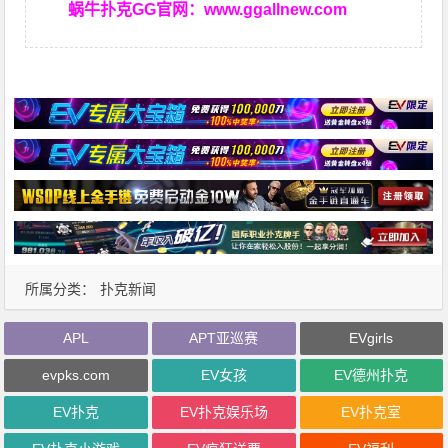
蜗牛扑克GG官网：
www.ggallnew.com
所属分类：
扑克新闻
APL
APT亚巡赛
EVgirls
evpks.com
EV女孩
EV德州扑克
EV扑克
EV扑克娱乐场
EV扑克室