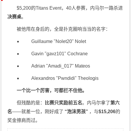
$5,200的Titans Event，40人参赛，内马尔一路杀进
决赛桌
。
被他甩在身后的，全是扑克圈响当当的名字：
Guillaume "Nolet20" Nolet
Gavin "gavz101" Cochrane
Adrian "Amadi_017" Mateos
Alexandros "Pwndidi" Theologis
一个比一个厉害，可都拦不住他。
但残酷的是：
比赛只奖励前五名
。内马尔拿了
第六
名
——就差一位，刚好成了
“泡沫男孩”
，与
$15,206
的
奖金擦肩而过。