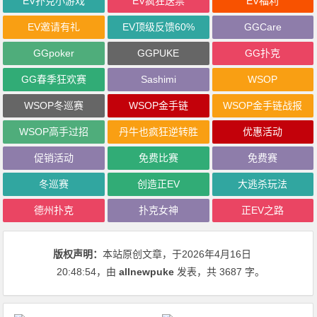
EV扑克小游戏
EV疯狂送票
EV福利
EV邀请有礼
EV顶级反馈60%
GGCare
GGpoker
GGPUKE
GG扑克
GG春季狂欢赛
Sashimi
WSOP
WSOP冬巡赛
WSOP金手链
WSOP金手链战报
WSOP高手过招
丹牛也疯狂逆转胜
优惠活动
促销活动
免费比赛
免费赛
冬巡赛
创造正EV
大逃杀玩法
德州扑克
扑克女神
正EV之路
版权声明：
本站原创文章，于2026年4月16日
20:48:54
，由
allnewpuke
发表，共 3687 字。