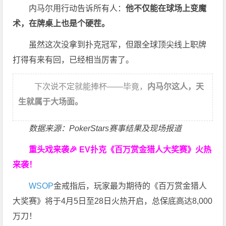
内马尔用行动告诉所有人：
他不仅能在球场上变魔
术，在牌桌上也是个硬茬。
虽然这次没拿到扑克冠军，但跟全球顶尖线上职牌
打得有来有回，已经相当厉害了。
下次说不定就能捧杯——毕竟，
内马尔这人，天
生就属于大场面。
数据来源：PokerStars赛事结果及现场报道
重头戏来袭
🎉
EV扑克
《百万赏金猎人大奖赛》
火热
来袭！
WSOP
金戒指后，玩家最为期待的《百万赏金猎人
大奖赛》将于4月5日至28日火热开启，总保底高达8,000
万刀！