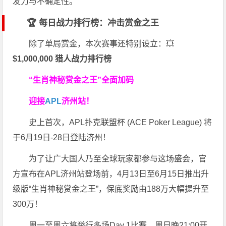
发力与不确定性。
🏆 每日战力排行榜：冲击赏金之王
除了单局赏金，本次赛事还特别设立：💥
$1,000,000 猎人战力排行榜
“生肖神秘赏金之王”全面加码
迎接
APL
济州站！
史上首次，APL扑克联盟杯 (ACE Poker League) 将
于6月19日-28日登陆济州！
为了让广大国人乃至全球玩家都参与这场盛会，官
方宣布在APL济州站登场前，4月13日至6月15日推出升
级版“生肖神秘赏金之王”，保底奖励由188万大幅提升至
300万！
周一至周六将举行多场Day 1比赛，周日晚21:00开