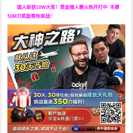
国人斩获
10W
大奖！
赏金猎人赛火热开打中 丰厚
50M刀奖励等你来战！