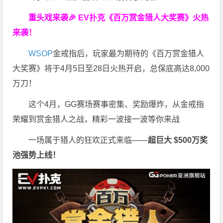
重头戏来袭
🎉
EV扑克
《百万赏金猎人大奖赛》
火热
来袭！
WSOP
金戒指后，玩家最为期待的《百万赏金猎人
大奖赛》将于4月5日至28日火热开启，总保底高达8,000
万刀！
这个4月，GG赛场赛事密集、奖励爆炸，从金戒指
荣耀到赏金猎人之战，精彩一波接一波等你来战
一场属于猎人的狂欢正式来临——
超巨大 $500万奖
池强势上线！