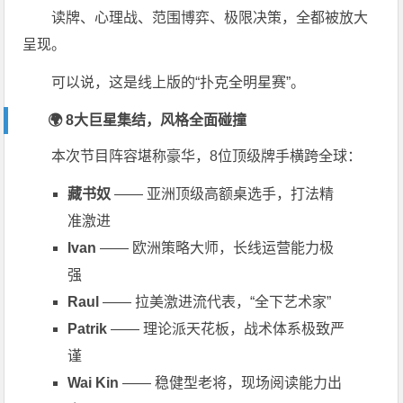
读牌、心理战、范围博弈、极限决策，全都被放大
呈现。
可以说，这是线上版的“扑克全明星赛”。
🌍 8大巨星集结，风格全面碰撞
本次节目阵容堪称豪华，8位顶级牌手横跨全球：
藏书奴
—— 亚洲顶级高额桌选手，打法精
准激进
Ivan
—— 欧洲策略大师，长线运营能力极
强
Raul
—— 拉美激进流代表，“全下艺术家”
Patrik
—— 理论派天花板，战术体系极致严
谨
Wai Kin
—— 稳健型老将，现场阅读能力出