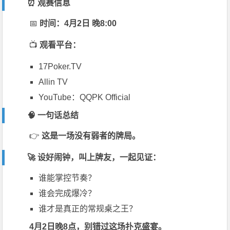
⏰ 观赛信息
📅
时间：4月2日 晚8:00
📺
观看平台：
17Poker.TV
Allin TV
YouTube：QQPK Official
🧠 一句话总结
👉
这是一场没有弱者的牌局。
🚀 设好闹钟，叫上牌友，一起见证：
谁能掌控节奏？
谁会完成爆冷？
谁才是真正的常规桌之王？
4月2日晚8点，别错过这场扑克盛宴。