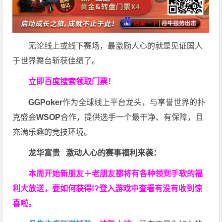
无论线上或线下赛场，最激励人心的就是见证国人
于世界舞台斩获佳绩了。
立即百度搜索领取门票！
GGPoker
作为全球线上平台龙头，与享誉世界的扑
克盛会
WSOP
合作，提供选手一个最干净、有保障，且
充满乐趣的竞技环境。
龙华富贵 激动人心的赛事福利来袭：
本周开始新朋友＋老朋友都将有各种领到手软的福
利大放送，要如何获得!?登入游戏中查看有没有收到惊
喜啦。