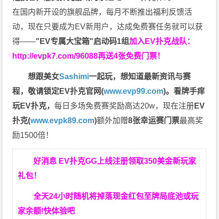
在国内新开设的旗舰品牌，每月不断推出福利反馈活
动，现在只要成为EV新用户，达成免费赛任务就可以获
得——
"EV专属大宝箱"启动码1组
加入EV扑克战队：
http://evpk7.com/96088
再送4张免费门票！
想跟美女
Sashimi
一起玩，
想知道最新资讯与赛
程，
敬请锁定EV扑克官网(
www.evp99.com
)。
看牌手痒
玩EV扑克，
每日多场免费赛奖励高达20w，现在注册
EV
扑克(
www.evpk89.com
)
额外加赠
8张幸运赛门票
最高奖
励1500倍！
好消息 EV扑克GG上线注册领取350美金新玩家
礼包！
全天24小时随机将掉落现金红包至牌局底池或玩
家余额!快体验吧