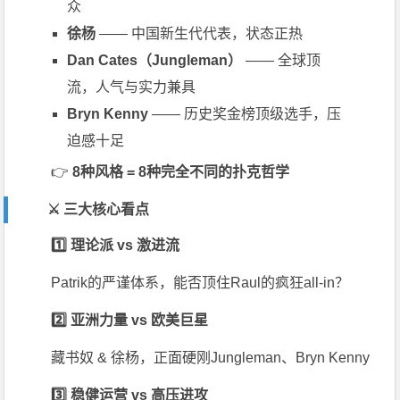
众
徐杨
—— 中国新生代代表，状态正热
Dan Cates
（Jungleman）
—— 全球顶
流，人气与实力兼具
Bryn Kenny
—— 历史奖金榜顶级选手，压
迫感十足
👉
8种风格 = 8种完全不同的扑克哲学
⚔️ 三大核心看点
1️⃣ 理论派 vs 激进流
Patrik的严谨体系，能否顶住Raul的疯狂all-in？
2️⃣ 亚洲力量 vs 欧美巨星
藏书奴 & 徐杨，正面硬刚Jungleman、Bryn Kenny
3️⃣ 稳健运营 vs 高压进攻