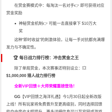
在赏金赛模式中：每淘汰一名对手👉 即可获得对应
赏金奖励
神秘赏金机制👉 可能一击直接拿下 $10万大
奖
这种“即时收益”的刺激体验，让每一手对抗都充满爆
发力与不确定性。
🏆 每日战力排行榜：冲击赏金之王
除了单局赏金，本次赛事还特别设立：💥
$1,000,000 猎人战力排行榜
全新VIP回馈＋大师荣耀
重磅登场！
GG
【VIP回馈之海洋礼遇】今1月30日起全新改版
上线！所有玩家将免费晋升至更高级别，同时选择回馈
的自由度也大幅提升，更多详细信息可以至官网或游戏