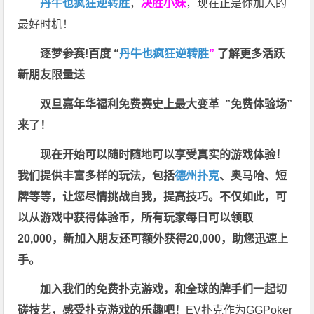
丹牛也疯狂逆转胜
，
决胜小妹
，现在正是你加入的
最好时机！
逐梦参赛!百度 “
丹牛也疯狂逆转胜
”
了解更多
活跃
新朋友限量送
双旦嘉年华福利
免费赛史上最大变革
”免费体验场”
来了！
现在开始可以随时随地可以享受真实的游戏体验！
我们提供丰富多样的玩法，包括
德州扑克
、奥马哈、短
牌等等，让您尽情挑战自我，提高技巧。不仅如此，
可
以从游戏中获得体验币，所有玩家每日可以领取
20,000，新加入朋友还可额外获得20,000，助您迅速上
手。
加入我们的免费扑克游戏，和全球的牌手们一起切
磋技艺，感受扑克游戏的乐趣吧！
EV扑克作为GGPoker