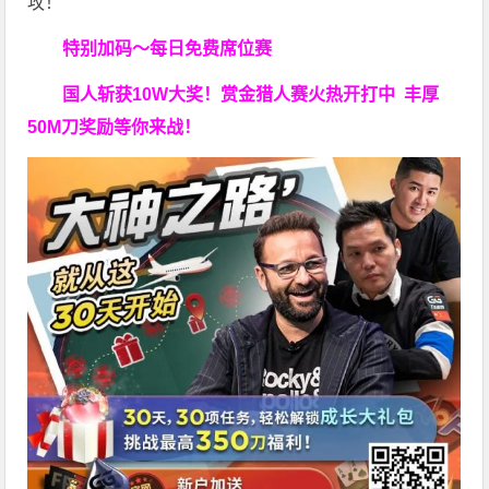
攻！
特别加码～每日免费席位赛
国人斩获
10W
大奖！
赏金猎人赛火热开打中 丰厚
50M刀奖励等你来战！