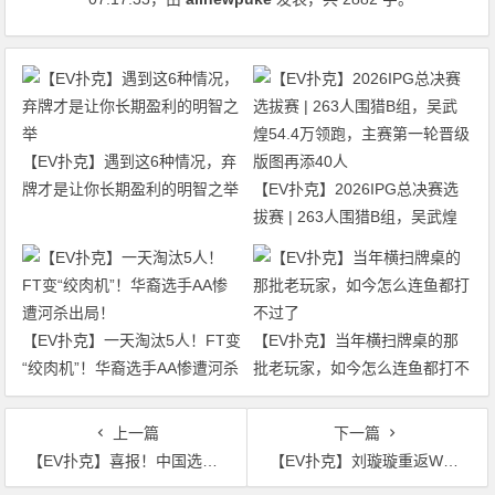
【EV扑克】遇到这6种情况，弃
牌才是让你长期盈利的明智之举
【EV扑克】2026IPG总决赛选
拔赛 | 263人围猎B组，吴武煌
54.4万领跑，主赛第一轮晋级版
图再添40人
【EV扑克】一天淘汰5人！FT变
【EV扑克】当年横扫牌桌的那
“绞肉机”！华裔选手AA惨遭河杀
批老玩家，如今怎么连鱼都打不
出局！
过了
上一篇
下一篇
【EV扑克】喜报！中国选手Wang ZiQian勇夺WSOP金戒指大师赛冠军，刘亚运挺进百万豪客赛FT！
【EV扑克】刘璇璇重返WSOP欧洲站：参赛+Vlog双线出击，直言“这邀请无法拒绝”