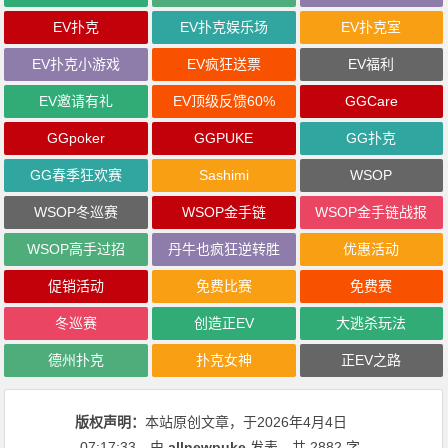
EV扑克
EV扑克娱乐场
EV扑克室
EV扑克小游戏
EV疯狂送票
EV福利
EV邀请有礼
EV顶级反馈60%
GGCare
GGpoker
GGPUKE
GG扑克
GG春季狂欢赛
Sashimi
WSOP
WSOP冬巡赛
WSOP金手链
WSOP金手链战报
WSOP高手过招
丹牛也疯狂逆转胜
优惠活动
促销活动
免费比赛
免费赛
冬巡赛
创造正EV
大逃杀玩法
德州扑克
扑克女神
正EV之路
版权声明：
本站原创文章，于2026年4月4日
07:17:33
，由
allnewpuke
发表，共 2882 字。