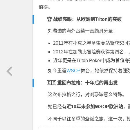
值得。
🏆 战绩亮眼：从欧洲到Triton的突破
刘璇璇的海外战绩一直颇具分量：
2011年在
扑克之星圣雷莫站
斩获53.
2012年在
加勒比冒险赛
获得第四名，
近年更是在
Triton Poker
中
成为首位夺
如今重返
WSOP
舞台，她依然保持着强
🇨🇿 重回布拉格：十年后的再出发
这次布拉格之行，对刘璇璇意义特殊。
她已经有
近10年未参加WSOP欧洲站
，
不同于以往冬季的圣诞之旅，这一次，