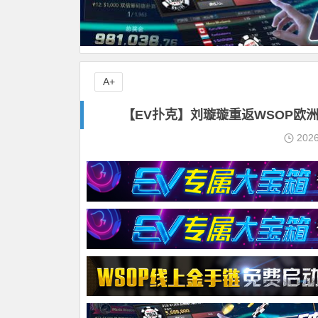
A+
【EV扑克】刘璇璇重返WSOP欧洲
202