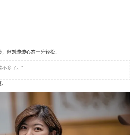
绩，但刘璇璇心态十分轻松：
差不多了。”
要
。