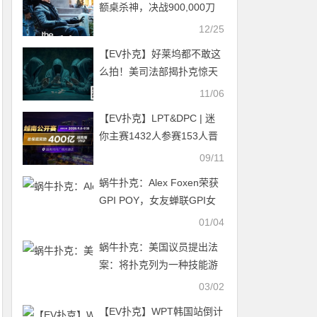
额桌杀神，决战900,000刀
巨池
12/25
【EV扑克】好莱坞都不敢这
么拍！美司法部揭扑克惊天
骗局：X光桌、黑客洗牌机、
11/06
全套作弊信号
【EV扑克】LPT&DPC | 迷
你主赛1432人参赛153人晋
级 中国军团全面出击
09/11
蜗牛扑克：Alex Foxen荣获
GPI POY，女友蝉联GPI女
子POY！
01/04
蜗牛扑克：美国议员提出法
案：将扑克列为一种技能游
戏
03/02
【EV扑克】WPT韩国站倒计