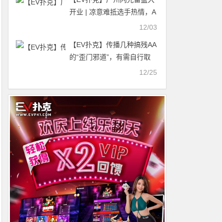
开业 | 凉意难抵选手热情，A
组共264人次参赛，刘涛以
12/03
39.4万记分牌领衔61人晋级
【EV扑克】传播几种搞残AA
第二轮
的“歪门邪道”，有需自行取
走！
12/25