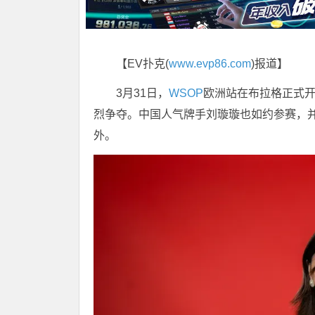
【EV扑克(
www.evp86.com
)报道】
3月31日，
WSOP
欧洲站
在
布拉格
正式
烈争夺。中国人气牌手
刘璇璇
也如约参赛，并
外。