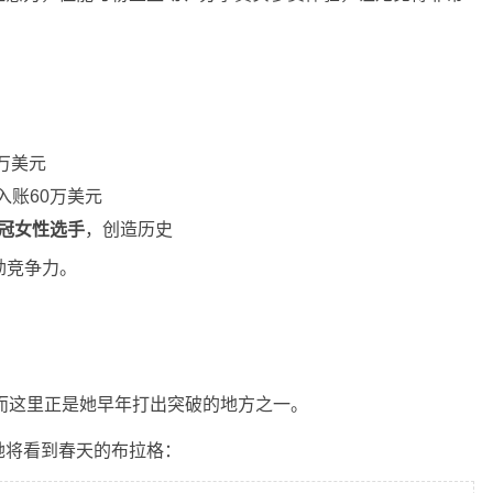
4万美元
入账60万美元
冠女性选手
，创造历史
劲竞争力。
而这里正是她早年打出突破的地方之一。
她将看到春天的布拉格：