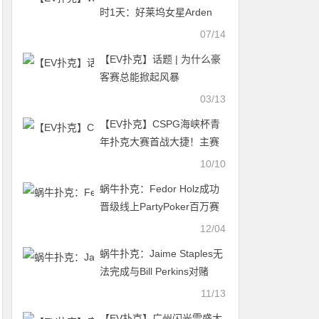
时1天：好莱坞女星Arden
Cho确认参赛，早鸟优惠套
07/14
餐今日0点截至
【EV扑克】话题 | 为什么豪
客赛总能掀起风暴
03/13
【EV扑克】CSPG海峡杯青
年扑克大赛首战大捷！主赛
1130人次参赛255人晋级，
10/10
吴贻晨/叶莹婷分登C组/C组
蜗牛扑克：Fedor Holz成功
快速赛记分榜首
晋级线上PartyPoker百万赛
事第2轮比赛！
12/04
蜗牛扑克：Jaime Staples无
法完成与Bill Perkins对赌
11/13
【EV扑克】广州闪光雷盛大