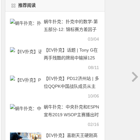
推荐阅读
蜗牛扑克：扑克中的数学-第
五部分-12: 锦标赛方差因子
——锦标赛XI
03/04
【EV扑克】话题 | Tony G在
两手残酷的牌局中输掉125
万
08/11
【EV扑克】PD12济州站 | 多
位QQPK中国战队成员从主
赛第一轮晋级！主赛1656人
10/06
次参赛，179位选手会师第
蜗牛扑克：中央扑克和ESPN
二轮
宣布2019 WSOP主赛播出时
间
02/16
【EV扑克】喜剧天王硬刚高