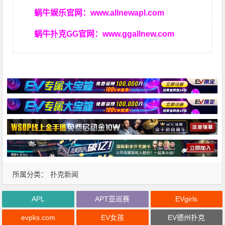
蜗牛娱乐官网：
www.allnewapl.com
蜗牛扑克GG官网：
www.ggallnew.com
所属分类：
扑克新闻
APL
APT亚巡赛
EVgirls
evpks.com
EV女孩
EV德州扑克