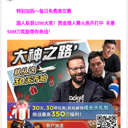
特别加码～每日免费席位赛
国人斩获
10W
大奖！
赏金猎人赛火热开打中 丰厚
50M刀奖励等你来战！