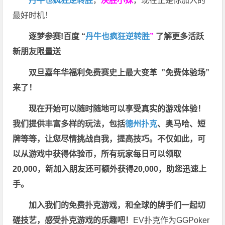
丹牛也疯狂逆转胜
，
决胜小妹
，现在正是你加入的
最好时机！
逐梦参赛!百度 “
丹牛也疯狂逆转胜
”
了解更多
活跃
新朋友限量送
双旦嘉年华福利
免费赛史上最大变革
”免费体验场”
来了！
现在开始可以随时随地可以享受真实的游戏体验！
我们提供丰富多样的玩法，包括
德州扑克
、奥马哈、短
牌等等，让您尽情挑战自我，提高技巧。不仅如此，
可
以从游戏中获得体验币，所有玩家每日可以领取
20,000，新加入朋友还可额外获得20,000，助您迅速上
手。
加入我们的免费扑克游戏，和全球的牌手们一起切
磋技艺，感受扑克游戏的乐趣吧！
EV扑克作为GGPoker