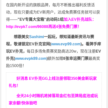
在国内新开设的旗舰品牌，每月不断推出福利反馈活
动，现在只要成为EV新用户，达成免费赛任务就可以获
得——
"EV专属大宝箱"启动码1组
加入EV扑克战队：
http://evpk7.com/96088
再送4张免费门票！
想跟美女
Sashimi
一起玩，
想知道最新资讯与赛
程，
敬请锁定EV扑克官网(
www.evp99.com
)。
看牌手痒
玩EV扑克，
每日多场免费赛奖励高达20w，现在注册
EV
扑克(
www.evpk89.com
)
额外加赠
8张幸运赛门票
最高奖
励1500倍！
好消息 EV扑克GG上线注册领取350美金新玩家
礼包！
全天24小时随机将掉落现金红包至牌局底池或玩
家余额!快体验吧