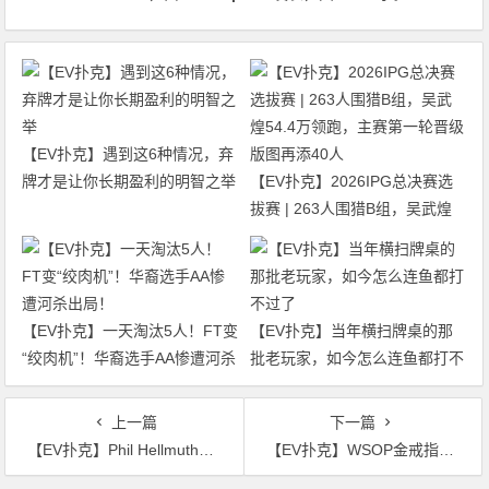
【EV扑克】遇到这6种情况，弃
牌才是让你长期盈利的明智之举
【EV扑克】2026IPG总决赛选
拔赛 | 263人围猎B组，吴武煌
54.4万领跑，主赛第一轮晋级版
图再添40人
【EV扑克】一天淘汰5人！FT变
【EV扑克】当年横扫牌桌的那
“绞肉机”！华裔选手AA惨遭河杀
批老玩家，如今怎么连鱼都打不
出局！
过了
上一篇
下一篇
【EV扑克】Phil Hellmuth又双叒破防了！被“神仙牌”气到怒喷：我一直在等她犯错
【EV扑克】WSOP金戒指主赛事｜中国选手段超、舒建国勇闯FT，向223万刀冠军奖励发起冲击！