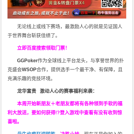
无论线上或线下赛场，最激励人心的就是见证国人
于世界舞台斩获佳绩了。
立即百度搜索领取门票！
GGPoker
作为全球线上平台龙头，与享誉世界的扑
克盛会
WSOP
合作，提供选手一个最干净、有保障，且
充满乐趣的竞技环境。
龙华富贵 激动人心的赛事福利来袭：
本周开始新朋友＋老朋友都将有各种领到手软的福
利大放送，要如何获得!?登入游戏中查看有没有收到惊
喜啦。