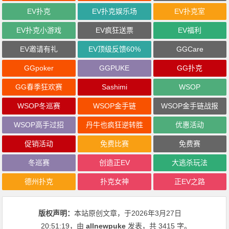
EV扑克
EV扑克娱乐场
EV扑克室
EV扑克小游戏
EV疯狂送票
EV福利
EV邀请有礼
EV顶级反馈60%
GGCare
GGpoker
GGPUKE
GG扑克
GG春季狂欢赛
Sashimi
WSOP
WSOP冬巡赛
WSOP金手链
WSOP金手链战报
WSOP高手过招
丹牛也疯狂逆转胜
优惠活动
促销活动
免费比赛
免费赛
冬巡赛
创造正EV
大逃杀玩法
德州扑克
扑克女神
正EV之路
版权声明：
本站原创文章，于2026年3月27日
20:51:19
，由
allnewpuke
发表，共 3415 字。