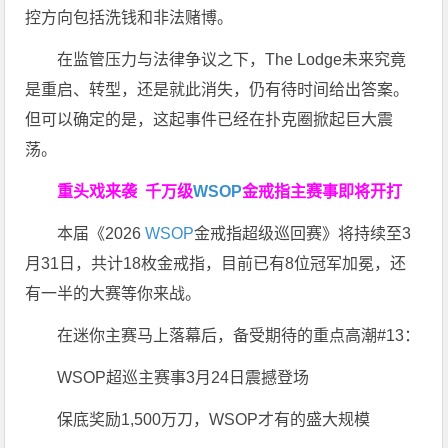
控方向包括洗钱和非法赌博。
在监管压力与法律争议之下，The Lodge未来究竟
是重启、转型，还是就此消失，仍有待时间给出答案。
但可以确定的是，这起事件已经在扑克圈掀起巨大震
荡。
重头戏来袭
千万级
WSOP
金戒指
主赛事即将开打
本届《2026
WSOP
金戒指超级巡回赛》将持续至3
月31日，共计18枚金戒指，目前已有8位冠军加冕，还
有一半的大赛等你来战。
在迷你主赛马上落幕后，备受期待的重点高潮#13：
WSOP超巡主赛事3月24日震撼登场
保底奖励1,500万刀，WSOP才有的盛大规模