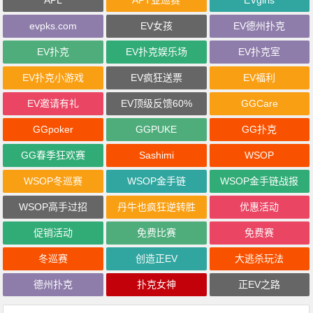
evpks.com
EV女孩
EV德州扑克
EV扑克
EV扑克娱乐场
EV扑克室
EV扑克小游戏
EV疯狂送票
EV福利
EV邀请有礼
EV顶级反馈60%
GGCare
GGpoker
GGPUKE
GG扑克
GG春季狂欢赛
Sashimi
WSOP
WSOP冬巡赛
WSOP金手链
WSOP金手链战报
WSOP高手过招
丹牛也疯狂逆转胜
优惠活动
促销活动
免费比赛
免费赛
冬巡赛
创造正EV
大逃杀玩法
德州扑克
扑克女神
正EV之路