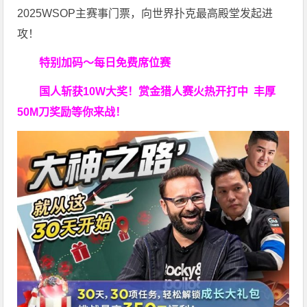
2025WSOP主赛事门票，向世界扑克最高殿堂发起进
攻！
特别加码～每日免费席位赛
国人斩获
10W
大奖！
赏金猎人赛火热开打中 丰厚
50M刀奖励等你来战！