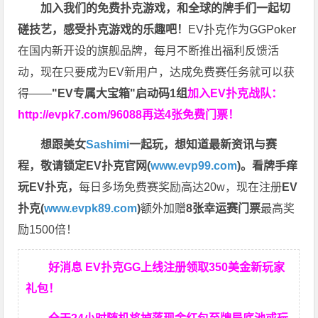
加入我们的免费扑克游戏，和全球的牌手们一起切
磋技艺，感受扑克游戏的乐趣吧！
EV扑克作为GGPoker
在国内新开设的旗舰品牌，每月不断推出福利反馈活
动，现在只要成为EV新用户，达成免费赛任务就可以获
得——
"EV专属大宝箱"启动码1组
加入EV扑克战队：
http://evpk7.com/96088
再送4张免费门票！
想跟美女
Sashimi
一起玩，
想知道最新资讯与赛
程，
敬请锁定EV扑克官网(
www.evp99.com
)。
看牌手痒
玩EV扑克，
每日多场免费赛奖励高达20w，现在注册
EV
扑克(
www.evpk89.com
)
额外加赠
8张幸运赛门票
最高奖
励1500倍！
好消息 EV扑克GG上线注册领取350美金新玩家
礼包！