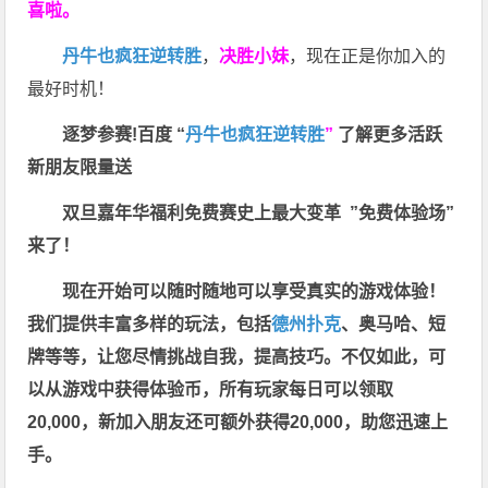
喜啦。
丹牛也疯狂逆转胜
，
决胜小妹
，现在正是你加入的
最好时机！
逐梦参赛!百度 “
丹牛也疯狂逆转胜
”
了解更多
活跃
新朋友限量送
双旦嘉年华福利
免费赛史上最大变革
”免费体验场”
来了！
现在开始可以随时随地可以享受真实的游戏体验！
我们提供丰富多样的玩法，包括
德州扑克
、奥马哈、短
牌等等，让您尽情挑战自我，提高技巧。不仅如此，
可
以从游戏中获得体验币，所有玩家每日可以领取
20,000，新加入朋友还可额外获得20,000，助您迅速上
手。