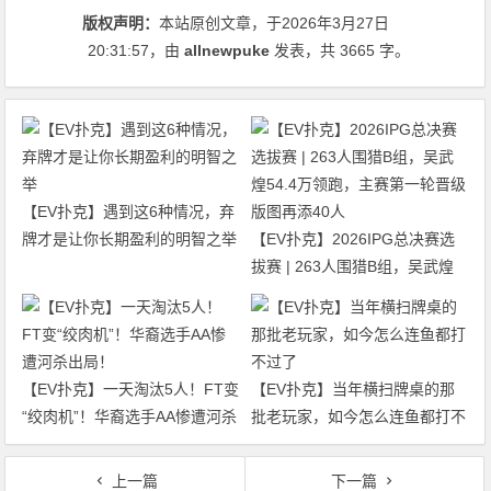
版权声明：
本站原创文章，于2026年3月27日
20:31:57
，由
allnewpuke
发表，共 3665 字。
【EV扑克】遇到这6种情况，弃
牌才是让你长期盈利的明智之举
【EV扑克】2026IPG总决赛选
拔赛 | 263人围猎B组，吴武煌
54.4万领跑，主赛第一轮晋级版
图再添40人
【EV扑克】一天淘汰5人！FT变
【EV扑克】当年横扫牌桌的那
“绞肉机”！华裔选手AA惨遭河杀
批老玩家，如今怎么连鱼都打不
出局！
过了
上一篇
下一篇