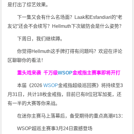
是打出了综艺效果。
下一集又会有什么名场面？Laak和Esfandiari的“老
友记”还会不会续写？Hellmuth下次破防会是什么姿势？
下周日，我们继续蹲。
你觉得Hellmuth这手牌打得有问题吗？欢迎在评论
区聊聊你的看法！
重头戏来袭
千万级
WSOP
金戒指
主赛事即将开打
本届《2026
WSOP
金戒指超级巡回赛》将持续至3
月31日，共计18枚金戒指，目前已有8位冠军加冕，还
有一半的大赛等你来战。
在迷你主赛马上落幕后，备受期待的重点高潮#13：
WSOP超巡主赛事3月24日震撼登场