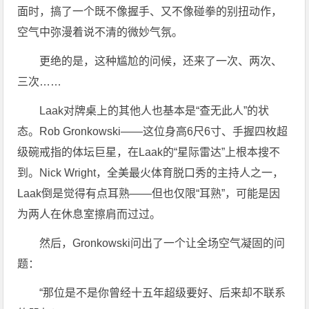
面时，搞了一个既不像握手、又不像碰拳的别扭动作，
空气中弥漫着说不清的微妙气氛。
更绝的是，这种尴尬的问候，还来了一次、两次、
三次……
Laak对牌桌上的其他人也基本是“查无此人”的状
态。Rob Gronkowski——这位身高6尺6寸、手握四枚超
级碗戒指的体坛巨星，在Laak的“星际雷达”上根本搜不
到。Nick Wright，全美最火体育脱口秀的主持人之一，
Laak倒是觉得有点耳熟——但也仅限“耳熟”，可能是因
为两人在休息室擦肩而过过。
然后，Gronkowski问出了一个让全场空气凝固的问
题：
“那位是不是你曾经十五年超级要好、后来却不联系