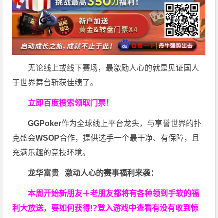
无论线上或线下赛场，最激励人心的就是见证国人
于世界舞台斩获佳绩了。
立即百度搜索领取门票！
GGPoker
作为全球线上平台龙头，与享誉世界的扑
克盛会
WSOP
合作，提供选手一个最干净、有保障，且
充满乐趣的竞技环境。
龙华富贵 激动人心的赛事福利来袭：
本周开始新朋友＋老朋友都将有各种领到手软的福
利大放送，要如何获得!?登入游戏中查看有没有收到惊