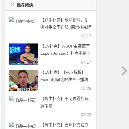
推荐阅读
【蜗牛扑克】葫芦扮弱，引
诱对手全下诈唬 |德州扑克牌
局解析
09/17
【EV扑克】WSOP主赛冠军
Espen Jorstad：扑克不是非
黑即白，而是概率的艺术
04/17
【EV扑克】【Polk解析】
Foxen用同花跟注全下撞葫
芦输1200w底池被狂喷，但
10/25
Polk说他没有错
【蜗牛扑克】不同位置的玩
牌策略
03/20
【蜗牛扑克】德州扑克建立