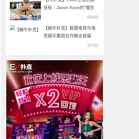
目标｜Jason Koon的“慢生
活”哲学
06/03
【蜗牛扑克】联盟电竞与电
竞娱乐集团合作推出首届
VIE.gg CS：GO 传奇系列赛
07/11