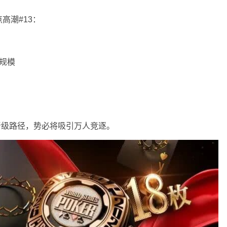
高潮#13：
大规模
逆袭”的晋级路径，势必将吸引万人竞逐。