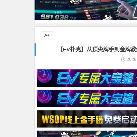
A+
【EV扑克】从顶尖牌手到金牌教练
202