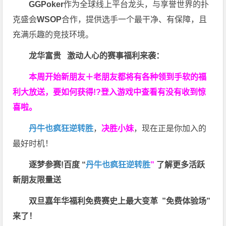
GGPoker
作为全球线上平台龙头，与享誉世界的扑
克盛会
WSOP
合作，提供选手一个最干净、有保障，且
充满乐趣的竞技环境。
龙华富贵 激动人心的赛事福利来袭：
本周开始新朋友＋老朋友都将有各种领到手软的福
利大放送，要如何获得!?登入游戏中查看有没有收到惊
喜啦。
丹牛也疯狂逆转胜
，
决胜小妹
，现在正是你加入的
最好时机！
逐梦参赛!百度 “
丹牛也疯狂逆转胜
”
了解更多
活跃
新朋友限量送
双旦嘉年华福利
免费赛史上最大变革
”免费体验场”
来了！