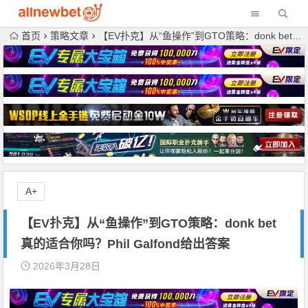
首页
策略文章
【EV扑克】从“鱼操作”到GTO策略：donk bet真的适合你吗？Phil Galfond给出答案
A+
【EV扑克】从“鱼操作”到GTO策略：donk bet
真的适合你吗？Phil Galfond给出答案
2026年3月28日