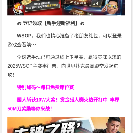
🎁
登记领取【新手迎新福利】
🎁
WSOP
，我们也精心准备了老朋友礼包，可以登录
游戏查看噢～
全球选手现已可通过线上卫星赛，赢得梦寐以求的
2025WSOP主赛事门票，向世界扑克最高殿堂发起进
攻！
特别加码～每日免费席位赛
国人斩获
10W
大奖！
赏金猎人赛火热开打中 丰厚
50M刀奖励等你来战！