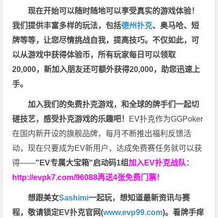
现在开始可以随时随地可以享受真实的游戏体验！
我们提供丰富多样的玩法，包括
德州扑克
、奥马哈、短
牌等等，让您尽情挑战自我，提高技巧。不仅如此，
可
以从游戏中获得体验币，所有玩家每日可以领取
20,000，新加入朋友还可额外获得20,000，助您迅速上
手。
加入我们的免费扑克游戏，和全球的牌手们一起切
磋技艺，感受扑克游戏的乐趣吧！
EV扑克作为GGPoker
在国内新开设的旗舰品牌，每月不断推出福利反馈活
动，现在只要成为EV新用户，达成免费赛任务就可以获
得——
"EV专属大宝箱"启动码1组
加入EV扑克战队：
http://evpk7.com/96088
再送4张免费门票！
想跟美女
Sashimi
一起玩，
想知道最新资讯与赛
程，
敬请锁定EV扑克官网(
www.evp99.com
)。
看牌手痒