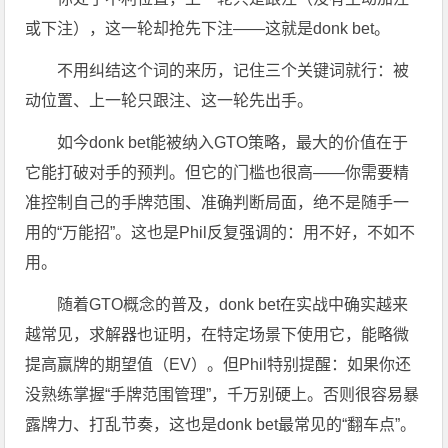
或下注），这一轮却抢先下注——这就是donk bet。
不用纠结这个词的来历，记住三个关键词就行：被
动位置、上一轮只跟注、这一轮先出手。
如今donk bet能被纳入GTO策略，最大的价值在于
它能打破对手的预判。但它的门槛也很高——你需要精
准控制自己的手牌范围、准确判断局面，绝不是随手一
用的“万能招”。这也是Phil反复强调的：用不好，不如不
用。
随着GTO概念的普及，donk bet在实战中确实越来
越常见，求解器也证明，在特定场景下使用它，能略微
提高赢牌的期望值（EV）。但Phil特别提醒：如果你还
没熟练掌握“手牌范围管理”，千万别硬上。否则很容易暴
露牌力、打乱节奏，这也是donk bet最常见的“翻车点”。