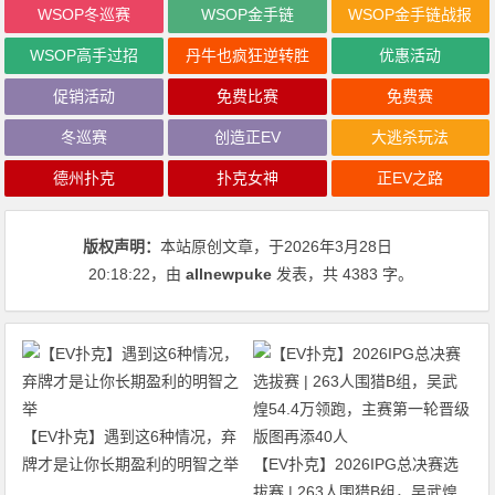
WSOP冬巡赛
WSOP金手链
WSOP金手链战报
WSOP高手过招
丹牛也疯狂逆转胜
优惠活动
促销活动
免费比赛
免费赛
冬巡赛
创造正EV
大逃杀玩法
德州扑克
扑克女神
正EV之路
版权声明：
本站原创文章，于2026年3月28日
20:18:22
，由
allnewpuke
发表，共 4383 字。
【EV扑克】遇到这6种情况，弃
牌才是让你长期盈利的明智之举
【EV扑克】2026IPG总决赛选
拔赛 | 263人围猎B组，吴武煌