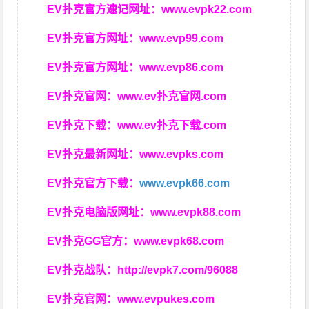
EV扑克官方速记网址：
www.evpk22.com
EV扑克官方网址：
www.evp99.com
EV扑克官方网址：
www.evp86.com
EV扑克官网：
www.ev扑克官网.com
EV扑克下载：
www.ev扑克下载.com
EV扑克最新网址：
www.evpks.com
EV扑克官方下载：
www.evpk66.com
EV扑克电脑版网址：
www.evpk88.com
EV扑克GG官方：
www.evpk68.com
EV扑克战队：
http://evpk7.com/96088
EV扑克官网：
www.evpukes.com