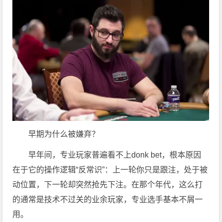
早期为什么被嫌弃？
早年间，专业玩家普遍看不上donk bet，根本原因
在于它的操作逻辑“反常识”：上一轮你只是跟注，处于被
动位置，下一轮却突然抢先下注。在那个年代，这么打
的通常是技术不过关的业余玩家，专业选手基本不屑一
用。