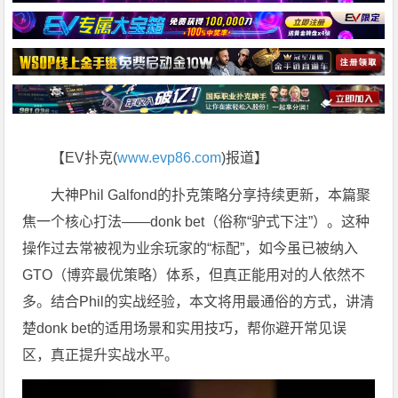
【EV扑克(
www.evp86.com
)报道】
大神Phil Galfond的扑克策略分享持续更新，本篇聚
焦一个核心打法——donk bet（俗称“驴式下注”）。这种
操作过去常被视为业余玩家的“标配”，如今虽已被纳入
GTO（博弈最优策略）体系，但真正能用对的人依然不
多。结合Phil的实战经验，本文将用最通俗的方式，讲清
楚donk bet的适用场景和实用技巧，帮你避开常见误
区，真正提升实战水平。