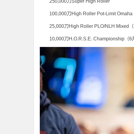
250,000刀Super High Roller
100,000刀High Roller Pot-Limit Om
25,000刀High Roller PLO/NLH Mix
10,000刀H.O.R.S.E. Championship