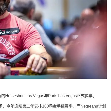
seshoe Las Vegas与Paris Las Vegas正式揭幕。
场，今年连续第二年安排100场金手链赛事，而Negreanu计划