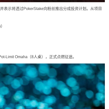
表示将透过PokerStake向粉丝推出分成投资计划。从项目
em）
）
ot-Limit Omaha（8人桌），正式点燃征途。