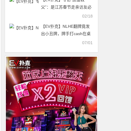
父”：是江苏春节走亲访友必
选，现在美国加拿大等都有
02/18
掼蛋协会
【EV扑克】NLHE翻牌竟发
出小丑牌，牌手打cash在桌
上看翻前起手牌表引风波
07/01