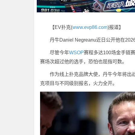
【EV扑克(
www.evp86.com
)报道】
丹牛Daniel Negreanu近日公开他在202
尽管今年
WSOP
赛程多达100场金手链
赛场次超过他的选手，恐怕也屈指可数。
作为线上扑克品牌大使，丹牛今年将出战
克项目与不同级别报名，火力全开。