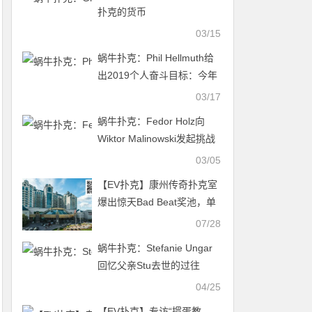
扑克的货币
03/15
蜗牛扑克：Phil Hellmuth给
出2019个人奋斗目标：今年
夏天计划赢获3条金手链
03/17
蜗牛扑克：Fedor Holz向
Wiktor Malinowski发起挑战
赛！
03/05
【EV扑克】康州传奇扑克室
爆出惊天Bad Beat奖池，单
局狂分28.7万美元
07/28
蜗牛扑克：Stefanie Ungar
回忆父亲Stu去世的过往
04/25
【EV扑克】专访“掼蛋教