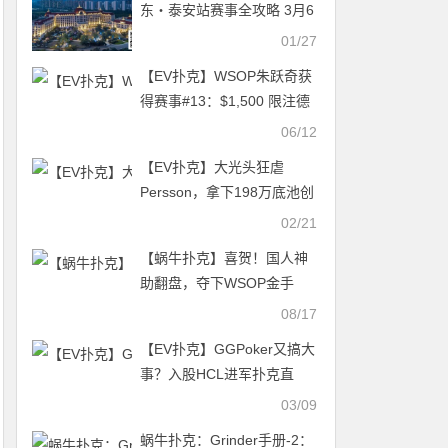
东・泰安站赛事全攻略 3月6
日-11日（场地、美食、文化
01/27
一站式指南）
【EV扑克】WSOP朱跃奇获
得赛事#13：$1,500 限注德
州扑克比赛第三名
06/12
【EV扑克】大光头狂虐
Persson，拿下198万底池创
美国扑克直播历史记录
02/21
【蜗牛扑克】喜贺！国人神
助翻盘，夺下WSOP金手
链！击败GG代言人，Felipe
08/17
懊恼不禁留下男儿泪
【EV扑克】GGPoker又搞大
事？入股HCL进军扑克直
播、联手GTO软件严打作
03/09
弊！
蜗牛扑克：Grinder手册-2：