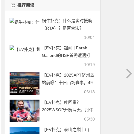
推荐阅读
蜗牛扑克：什么是实时援助
（RTA）？是否合法？
10/04
【EV扑克】趣闻 | Farah
Galfond的HSP首秀遭遇打
击，两次输给Rob Yong六位
10/19
数彩池
【EV扑克】2025APT济州岛
站前瞻：十日百场赛事，49
亿韩元保底奖池引爆扑克热
06/18
潮
【EV扑克】咋回事？
2025WSOP开赛两天，丹牛
却惊传“弃赛”？！
05/30
【EV扑克】泰山之巅｜山