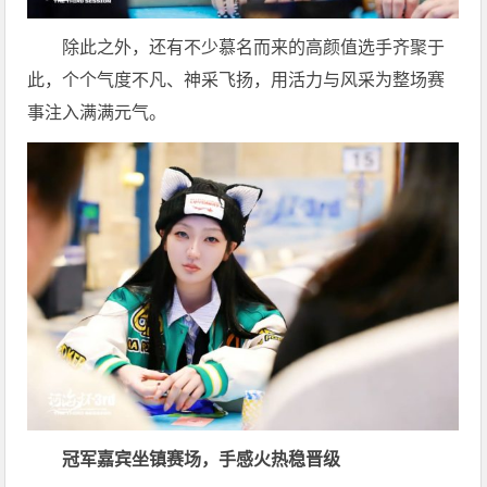
除此之外，还有不少慕名而来的高颜值选手齐聚于
此，个个气度不凡、神采飞扬，用活力与风采为整场赛
事注入满满元气。
冠军嘉宾坐镇赛场，手感火热稳晋级