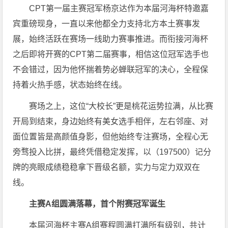
CPT第一届主赛冠军杨京达作为本届河海杯特邀嘉
宾重磅现身，一直以来他都全力支持北方本土赛事发
展，始终活跃在赛场一线助力赛事推进。而衔接河海杯
之后即将开赛的CPT第二届赛事，相信这位冠军选手也
不会错过，因为他怀揣着势必蝉联冠军的决心，全程保
持着火热手感，状态始终在线。
赛场之上，这位“大校长”更是桃花运势拉满，从比赛
开局到结束，身边始终有美女选手相伴，左右邻座、对
面位置皆是高颜值身影，但他始终专注赛场，全程心无
旁骛投入比拼，最终凭借稳定发挥，以（197500）记分
牌的亮眼成绩稳稳拿下晋级名额，实力与定力双双在
线。
主赛A组圆满落幕，首个附赛冠军诞生
本届河海杯主赛A组赛程圆满打满所有级别，共计