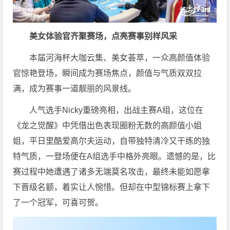
美女体验官齐聚赛场，点亮赛事别样风采
本届河海杯大咖云集、美女荟萃，一众高颜值体验
官惊艳登场，瞬间成为赛场焦点，颜值与气质双双拉
满，成为赛事一道靓丽的风景线。
人气选手Nicky重磅亮相，出战主赛A组，这位在
《龙之觉醒》中凭借出色表现圈粉无数的高颜值小姐
姐，平日里酷爱高尔夫运动，自带独特清冷又干练的独
特气质，一登场便在A组选手中格外亮眼。遗憾的是，比
赛过程中她遭遇了诸多无端莫名攻击，最终未能如愿拿
下晋级名额，着实让人惋惜。但却在中型锦标赛上拿下
了一个冠军，可喜可贺。