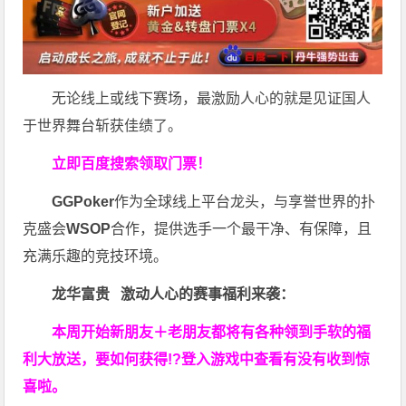
无论线上或线下赛场，最激励人心的就是见证国人
于世界舞台斩获佳绩了。
立即百度搜索领取门票！
GGPoker
作为全球线上平台龙头，与享誉世界的扑
克盛会
WSOP
合作，提供选手一个最干净、有保障，且
充满乐趣的竞技环境。
龙华富贵 激动人心的赛事福利来袭：
本周开始新朋友＋老朋友都将有各种领到手软的福
利大放送，要如何获得!?登入游戏中查看有没有收到惊
喜啦。