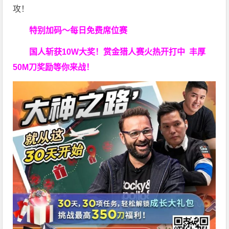
攻！
特别加码～每日免费席位赛
国人斩获
10W
大奖！
赏金猎人赛火热开打中 丰厚
50M刀奖励等你来战！