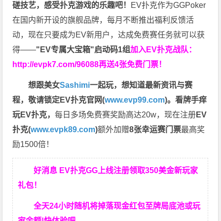
磋技艺，感受扑克游戏的乐趣吧！
EV扑克作为GGPoker
在国内新开设的旗舰品牌，每月不断推出福利反馈活
动，现在只要成为EV新用户，达成免费赛任务就可以获
得——
"EV专属大宝箱"启动码1组
加入EV扑克战队：
http://evpk7.com/96088
再送4张免费门票！
想跟美女
Sashimi
一起玩，
想知道最新资讯与赛
程，
敬请锁定EV扑克官网(
www.evp99.com
)。
看牌手痒
玩EV扑克，
每日多场免费赛奖励高达20w，现在注册
EV
扑克(
www.evpk89.com
)
额外加赠
8张幸运赛门票
最高奖
励1500倍！
好消息 EV扑克GG上线注册领取350美金新玩家
礼包！
全天24小时随机将掉落现金红包至牌局底池或玩
家余额!快体验吧