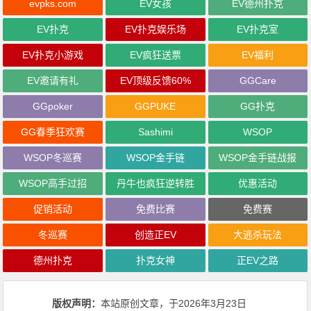
evpks.com
EV女孩
EV德州扑克
EV扑克
EV扑克娱乐场
EV扑克室
EV扑克小游戏
EV疯狂送票
EV福利
EV邀请有礼
EV顶级反馈60%
GGCare
GGpoker
GGPUKE
GG扑克
GG春季狂欢赛
Sashimi
WSOP
WSOP冬巡赛
WSOP金手链
WSOP金手链战报
WSOP高手过招
丹牛也疯狂逆转胜
优惠活动
促销活动
免费比赛
免费赛
冬巡赛
创造正EV
大逃杀玩法
德州扑克
扑克女神
正EV之路
版权声明：
本站原创文章，于2026年3月23日