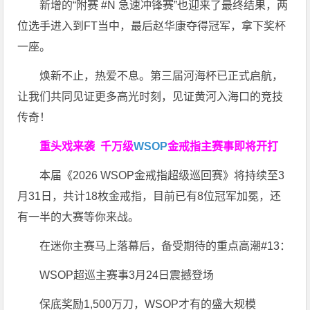
新增的“附赛 #N 急速冲锋赛”也迎来了最终结果，两
位选手进入到FT当中，最后赵华康夺得冠军，拿下奖杯
一座。
焕新不止，热爱不息。第三届河海杯已正式启航，
让我们共同见证更多高光时刻，见证黄河入海口的竞技
传奇！
重头戏来袭
千万级
WSOP
金戒指
主赛事即将开打
本届《2026 WSOP金戒指超级巡回赛》将持续至3
月31日，共计18枚金戒指，目前已有8位冠军加冕，还
有一半的大赛等你来战。
在迷你主赛马上落幕后，备受期待的重点高潮#13：
WSOP超巡主赛事3月24日震撼登场
保底奖励1,500万刀，WSOP才有的盛大规模