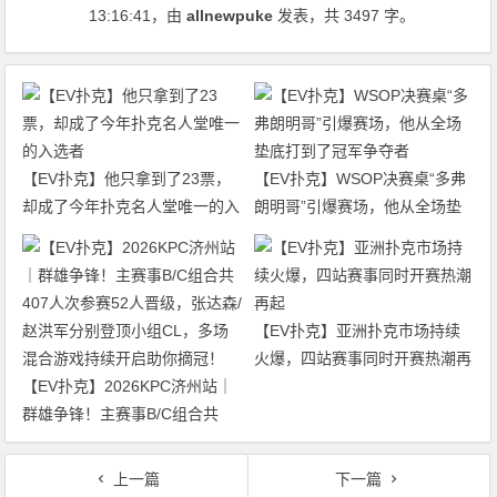
13:16:41
，由
allnewpuke
发表，共 3497 字。
【EV扑克】他只拿到了23票，
【EV扑克】WSOP决赛桌“多弗
却成了今年扑克名人堂唯一的入
朗明哥”引爆赛场，他从全场垫
选者
底打到了冠军争夺者
【EV扑克】亚洲扑克市场持续
火爆，四站赛事同时开赛热潮再
【EV扑克】2026KPC济州站｜
起
群雄争锋！主赛事B/C组合共
407人次参赛52人晋级，张达森/
赵洪军分别登顶小组CL，多场
上一篇
下一篇
混合游戏持续开启助你摘冠！